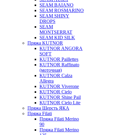
SEAM BAIANO
SEAM ROSMARINO
SEAM SHINY
DROPS
SEAM
MONTSERRAT
SEAM KID SILK
Пряжа KUTNOR
KUTNOR ANGORA
SOFT
KUTNOR Paillettes
KUTNOR Raffinato
(моточная)
KUTNOR Calza
Allegra
KUTNOR Viverone
KUTNOR Cielo
KUTNOR Shine Pail
KUTNOR Cielo Lite
Пряжа Шерсть ЯКА
Пряжа Filati
Пряжа Filati Merino
90
Пряжа Filati Merino