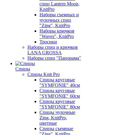
спиц Lantern Moon,
KnitPro
Наборы съемных и
чулочных спиц
"Zing", KnitPro
Наборы крючков
"Waves", KnitPro
Тросики
Наборы спиц и крючков
LANA GROSSA
Наборы спиц "Панорама"
Спицы
Спицы Knit Pro
Спицы круговые
"SYMFONIE" 40см
Спицы круговые
"SYMFONIE" 60см
Спицы круговые
"SYMFONIE" 80см
Спицы чулочные
Zing, KnitPro,
цветные
Спицы съемные
"Zing", KnitPro,