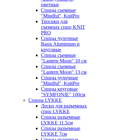
цветные
Спицы съемные
"Mindful", KnitPro
Тросики для
съемных спиц KNIT
PRO
Спицы чулочные
Basix Aluminium и
круговые
Спицы съемные
"Lantern Moon" 10 см
Спицы съемные
"Lantern Moon" 13 см
Спицы чулочные
"Mindful", KnitPro
Спицы круговые
"SYMFONIE" 100см
Спицы LYKKE
Лески для разъемных
спиц LYKKE
Спицы разъемные
LYKKE 11.5см
Спицы разъемные
LYKKE 7см
Спицы чулочные