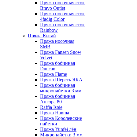
Пряжа носочная сток
Bravo Outlet
Пряжа носочная сток
4fadig Color
Пряжа носочная сток
Rainbow
Пряжа Китай
Пряжа носочная
SMB
Пряжа Fansen Snow
Velvet
Пряжа бобинная
Duncan
Пряжа Flame
Пряжа Шерсть ЯКА
Пряжа бобинная
микропайетки 3 мм
Пряжа бобинная
Ангора 80
Raffia Ispie
Пряжа Hanma
Пряжа Королевские
пайетки
Пряжа Yunfei лён
Микропайетки 3 мм