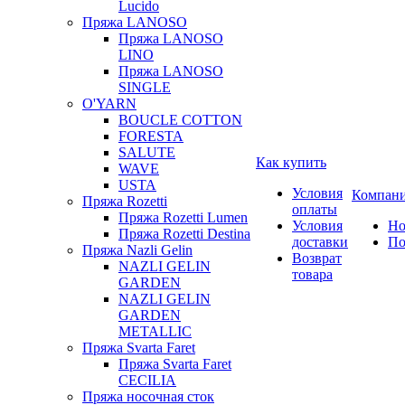
Lucido
Пряжа LANOSO
Пряжа LANOSO
LINO
Пряжа LANOSO
SINGLE
O'YARN
BOUCLE COTTON
FORESTA
SALUTE
Как купить
WAVE
USTA
Условия
Компан
Пряжа Rozetti
оплаты
Пряжа Rozetti Lumen
Условия
Но
Пряжа Rozetti Destina
доставки
По
Пряжа Nazli Gelin
Возврат
NAZLI GELIN
товара
GARDEN
NAZLI GELIN
GARDEN
METALLIC
Пряжа Svarta Faret
Пряжа Svarta Faret
CECILIA
Пряжа носочная сток