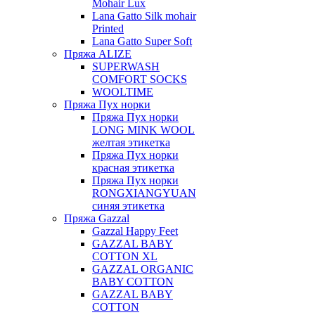
Mohair Lux
Lana Gatto Silk mohair
Printed
Lana Gatto Super Soft
Пряжа ALIZE
SUPERWASH
COMFORT SOCKS
WOOLTIME
Пряжа Пух норки
Пряжа Пух норки
LONG MINK WOOL
желтая этикетка
Пряжа Пух норки
красная этикетка
Пряжа Пух норки
RONGXIANGYUAN
синяя этикетка
Пряжа Gazzal
Gazzal Happy Feet
GAZZAL BABY
COTTON XL
GAZZAL ORGANIC
BABY COTTON
GAZZAL BABY
COTTON