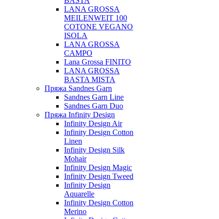
BASTA
LANA GROSSA
MEILENWEIT 100
COTONE VEGANO
ISOLA
LANA GROSSA
CAMPO
Lana Grossa FINITO
LANA GROSSA
BASTA MISTA
Пряжа Sandnes Garn
Sandnes Garn Line
Sandnes Garn Duo
Пряжа Infinity Design
Infinity Design Air
Infinity Design Cotton
Linen
Infinity Design Silk
Mohair
Infinity Design Magic
Infinity Design Tweed
Infinity Design
Aquarelle
Infinity Design Cotton
Merino