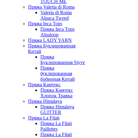
TOUCH ME
Пряжа Valeria di Roma
Valeria di Roma
Alpaca Tweed
Пряжа Inca Tops
Пряжа Inca Tops
Alpaloop
Пряжа LADY YARN
Пряжа Буклированная
Китай
Пряжа
Буклированная Siyve
Пряжа
буклированная
бобинная Китай
Пряжа Камтекс
Пряжа Камтекс
Хлопок Травка
Пряжа Himalaya
Пряжа Himalaya
GLITTER
Пряжа La Filati
Пряжа La Filati
Paillettes
Пряжа La Filati