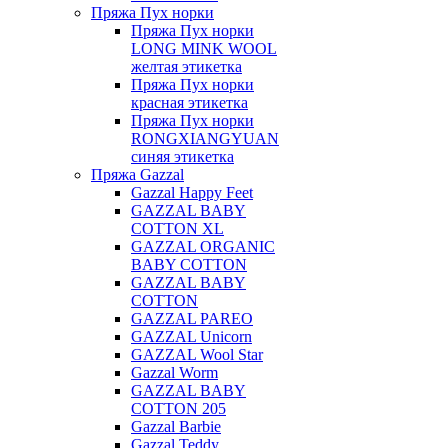
Пряжа Пух норки
Пряжа Пух норки
LONG MINK WOOL
желтая этикетка
Пряжа Пух норки
красная этикетка
Пряжа Пух норки
RONGXIANGYUAN
синяя этикетка
Пряжа Gazzal
Gazzal Happy Feet
GAZZAL BABY
COTTON XL
GAZZAL ORGANIC
BABY COTTON
GAZZAL BABY
COTTON
GAZZAL PAREO
GAZZAL Unicorn
GAZZAL Wool Star
Gazzal Worm
GAZZAL BABY
COTTON 205
Gazzal Barbie
Gazzal Teddy