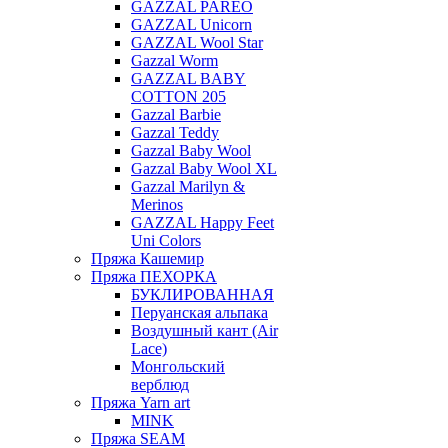
GAZZAL PAREO
GAZZAL Unicorn
GAZZAL Wool Star
Gazzal Worm
GAZZAL BABY
COTTON 205
Gazzal Barbie
Gazzal Teddy
Gazzal Baby Wool
Gazzal Baby Wool XL
Gazzal Marilyn &
Merinos
GAZZAL Happy Feet
Uni Colors
Пряжа Кашемир
Пряжа ПЕХОРКА
БУКЛИРОВАННАЯ
Перуанская альпака
Воздушный кант (Air
Lace)
Монгольский
верблюд
Пряжа Yarn art
MINK
Пряжа SEAM