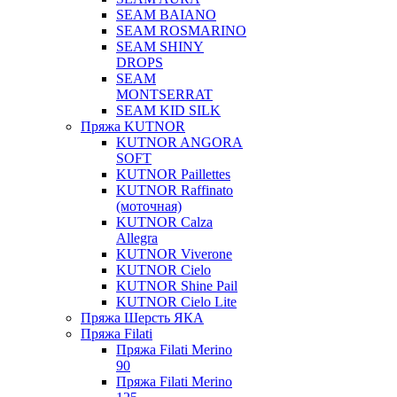
SEAM BAIANO
SEAM ROSMARINO
SEAM SHINY
DROPS
SEAM
MONTSERRAT
SEAM KID SILK
Пряжа KUTNOR
KUTNOR ANGORA
SOFT
KUTNOR Paillettes
KUTNOR Raffinato
(моточная)
KUTNOR Calza
Allegra
KUTNOR Viverone
KUTNOR Cielo
KUTNOR Shine Pail
KUTNOR Cielo Lite
Пряжа Шерсть ЯКА
Пряжа Filati
Пряжа Filati Merino
90
Пряжа Filati Merino