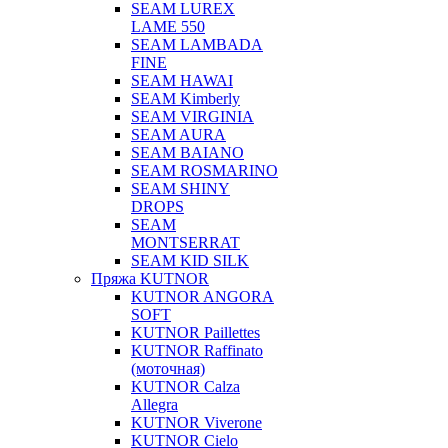
SEAM LUREX
LAME 550
SEAM LAMBADA
FINE
SEAM HAWAI
SEAM Kimberly
SEAM VIRGINIA
SEAM AURA
SEAM BAIANO
SEAM ROSMARINO
SEAM SHINY
DROPS
SEAM
MONTSERRAT
SEAM KID SILK
Пряжа KUTNOR
KUTNOR ANGORA
SOFT
KUTNOR Paillettes
KUTNOR Raffinato
(моточная)
KUTNOR Calza
Allegra
KUTNOR Viverone
KUTNOR Cielo