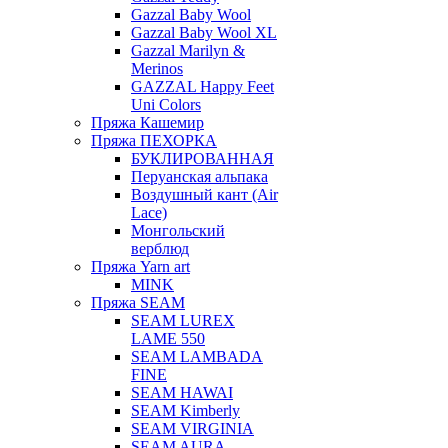
Gazzal Baby Wool
Gazzal Baby Wool XL
Gazzal Marilyn &
Merinos
GAZZAL Happy Feet
Uni Colors
Пряжа Кашемир
Пряжа ПЕХОРКА
БУКЛИРОВАННАЯ
Перуанская альпака
Воздушный кант (Air
Lace)
Монгольский
верблюд
Пряжа Yarn art
MINK
Пряжа SEAM
SEAM LUREX
LAME 550
SEAM LAMBADA
FINE
SEAM HAWAI
SEAM Kimberly
SEAM VIRGINIA
SEAM AURA