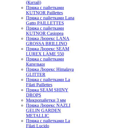
(Китай)
Пряжа с пайетками
KUTNOR Paillettes
Пряжа с пайетками Lana
Gatto PAILLETTES
Пряжа с пайетками
KUTNOR Casiopea
Пряжа Люрекс LANA
GROSSA BRILLINO
Пряжа Люрекс SEAM
LUREX LAME 550
Пряжа с пайетками
Капельки
Пряжа Люрекс Himalaya
GLITTER
Пряжа с пайетками La
Filati Paillettes
Пряжа SEAM SHINY
DROPS
Микропайетки 3 мм
Пряжа Люрекс NAZLI
GELIN GARDEN
METALLIC
Пряжа с пайетками La
Filati Lucido