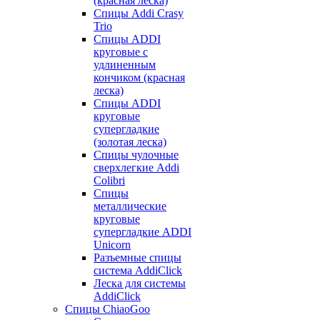
(красная леска)
Спицы Addi Crasy
Trio
Спицы ADDI
круговые с
удлиненным
кончиком (красная
леска)
Спицы ADDI
круговые
супергладкие
(золотая леска)
Спицы чулочные
сверхлегкие Addi
Colibri
Спицы
металлические
круговые
супергладкие ADDI
Unicorn
Разъемные спицы
система AddiClick
Леска для системы
AddiClick
Спицы ChiaoGoo