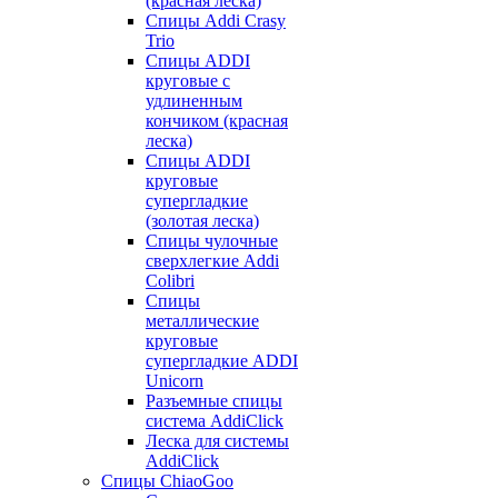
(красная леска)
Спицы Addi Crasy
Trio
Спицы ADDI
круговые с
удлиненным
кончиком (красная
леска)
Спицы ADDI
круговые
супергладкие
(золотая леска)
Спицы чулочные
сверхлегкие Addi
Colibri
Спицы
металлические
круговые
супергладкие ADDI
Unicorn
Разъемные спицы
система AddiClick
Леска для системы
AddiClick
Спицы ChiaoGoo