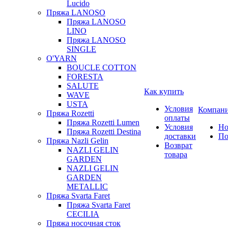
Lucido
Пряжа LANOSO
Пряжа LANOSO
LINO
Пряжа LANOSO
SINGLE
O'YARN
BOUCLE COTTON
FORESTA
SALUTE
Как купить
WAVE
USTA
Условия
Компан
Пряжа Rozetti
оплаты
Пряжа Rozetti Lumen
Условия
Но
Пряжа Rozetti Destina
доставки
По
Пряжа Nazli Gelin
Возврат
NAZLI GELIN
товара
GARDEN
NAZLI GELIN
GARDEN
METALLIC
Пряжа Svarta Faret
Пряжа Svarta Faret
CECILIA
Пряжа носочная сток