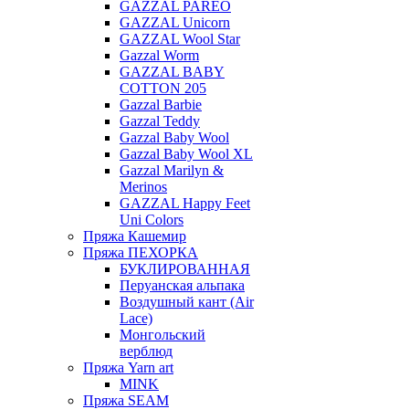
GAZZAL PAREO
GAZZAL Unicorn
GAZZAL Wool Star
Gazzal Worm
GAZZAL BABY
COTTON 205
Gazzal Barbie
Gazzal Teddy
Gazzal Baby Wool
Gazzal Baby Wool XL
Gazzal Marilyn &
Merinos
GAZZAL Happy Feet
Uni Colors
Пряжа Кашемир
Пряжа ПЕХОРКА
БУКЛИРОВАННАЯ
Перуанская альпака
Воздушный кант (Air
Lace)
Монгольский
верблюд
Пряжа Yarn art
MINK
Пряжа SEAM