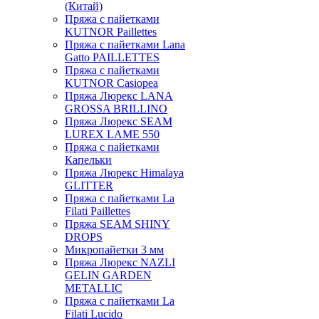
(Китай)
Пряжа с пайетками
KUTNOR Paillettes
Пряжа с пайетками Lana
Gatto PAILLETTES
Пряжа с пайетками
KUTNOR Casiopea
Пряжа Люрекс LANA
GROSSA BRILLINO
Пряжа Люрекс SEAM
LUREX LAME 550
Пряжа с пайетками
Капельки
Пряжа Люрекс Himalaya
GLITTER
Пряжа с пайетками La
Filati Paillettes
Пряжа SEAM SHINY
DROPS
Микропайетки 3 мм
Пряжа Люрекс NAZLI
GELIN GARDEN
METALLIC
Пряжа с пайетками La
Filati Lucido