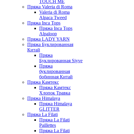
TOUCH ME
Пряжа Valeria di Roma
Valeria di Roma
Alpaca Tweed
Пряжа Inca Tops
Пряжа Inca Tops
Alpaloop
Пряжа LADY YARN
Пряжа Буклированная
Китай
Пряжа
Буклированная Siyve
Пряжа
буклированная
бобинная Китай
Пряжа Камтекс
Пряжа Камтекс
Хлопок Травка
Пряжа Himalaya
Пряжа Himalaya
GLITTER
Пряжа La Filati
Пряжа La Filati
Paillettes
Пряжа La Filati