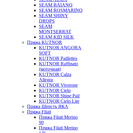
SEAM BAIANO
SEAM ROSMARINO
SEAM SHINY
DROPS
SEAM
MONTSERRAT
SEAM KID SILK
Пряжа KUTNOR
KUTNOR ANGORA
SOFT
KUTNOR Paillettes
KUTNOR Raffinato
(моточная)
KUTNOR Calza
Allegra
KUTNOR Viverone
KUTNOR Cielo
KUTNOR Shine Pail
KUTNOR Cielo Lite
Пряжа Шерсть ЯКА
Пряжа Filati
Пряжа Filati Merino
90
Пряжа Filati Merino