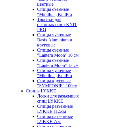
цветные
Спицы съемные
"Mindful", KnitPro
Тросики для
съемных спиц KNIT
PRO
Спицы чулочные
Basix Aluminium и
круговые
Спицы съемные
"Lantern Moon" 10 см
Спицы съемные
"Lantern Moon" 13 см
Спицы чулочные
"Mindful", KnitPro
Спицы круговые
"SYMFONIE" 100см
Спицы LYKKE
Лески для разъемных
спиц LYKKE
Спицы разъемные
LYKKE 11.5см
Спицы разъемные
LYKKE 7см
Спицы чулочные