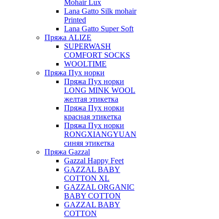
Mohair Lux
Lana Gatto Silk mohair
Printed
Lana Gatto Super Soft
Пряжа ALIZE
SUPERWASH
COMFORT SOCKS
WOOLTIME
Пряжа Пух норки
Пряжа Пух норки
LONG MINK WOOL
желтая этикетка
Пряжа Пух норки
красная этикетка
Пряжа Пух норки
RONGXIANGYUAN
синяя этикетка
Пряжа Gazzal
Gazzal Happy Feet
GAZZAL BABY
COTTON XL
GAZZAL ORGANIC
BABY COTTON
GAZZAL BABY
COTTON