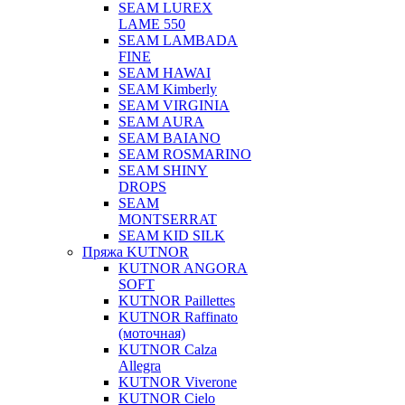
SEAM LUREX
LAME 550
SEAM LAMBADA
FINE
SEAM HAWAI
SEAM Kimberly
SEAM VIRGINIA
SEAM AURA
SEAM BAIANO
SEAM ROSMARINO
SEAM SHINY
DROPS
SEAM
MONTSERRAT
SEAM KID SILK
Пряжа KUTNOR
KUTNOR ANGORA
SOFT
KUTNOR Paillettes
KUTNOR Raffinato
(моточная)
KUTNOR Calza
Allegra
KUTNOR Viverone
KUTNOR Cielo