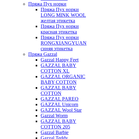
Пряжа Пух норки
Пряжа Пух норки
LONG MINK WOOL
желтая этикетка
Пряжа Пух норки
красная этикетка
Пряжа Пух норки
RONGXIANGYUAN
синяя этикетка
Пряжа Gazzal
Gazzal Happy Feet
GAZZAL BABY
COTTON XL
GAZZAL ORGANIC
BABY COTTON
GAZZAL BABY
COTTON
GAZZAL PAREO
GAZZAL Unicorn
GAZZAL Wool Star
Gazzal Worm
GAZZAL BABY
COTTON 205
Gazzal Barbie
Gazzal Teddy