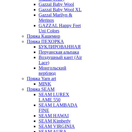
Gazzal Baby Wool
Gazzal Baby Wool XL
Gazzal Marilyn &
Merinos
GAZZAL Happy Feet
Uni Colors
Пряжа Кашемир
Пряжа ПЕХОРКА
БУКЛИРОВАННАЯ
Перуанская альпака
Воздушный кант (Air
Lace)
Монгольский
верблюд
Пряжа Yarn art
MINK
Пряжа SEAM
SEAM LUREX
LAME 550
SEAM LAMBADA
FINE
SEAM HAWAI
SEAM Kimberly
SEAM VIRGINIA
SEAM AURA