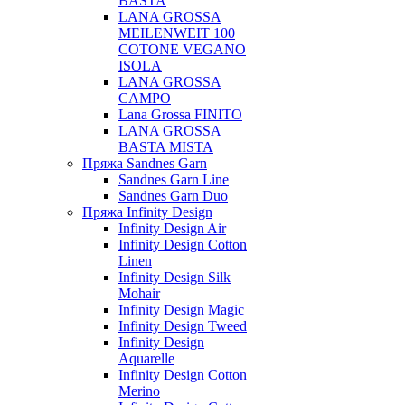
BASTA
LANA GROSSA
MEILENWEIT 100
COTONE VEGANO
ISOLA
LANA GROSSA
CAMPO
Lana Grossa FINITO
LANA GROSSA
BASTA MISTA
Пряжа Sandnes Garn
Sandnes Garn Line
Sandnes Garn Duo
Пряжа Infinity Design
Infinity Design Air
Infinity Design Cotton
Linen
Infinity Design Silk
Mohair
Infinity Design Magic
Infinity Design Tweed
Infinity Design
Aquarelle
Infinity Design Cotton
Merino