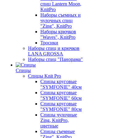
спиц Lantern Moon,
KnitPro
Наборы съемных и
чулочных спиц
"Zing", KnitPro
Наборы крючков
"Waves", KnitPro
Тросики
Наборы спиц и крючков
LANA GROSSA
Наборы спиц "Панорама"
Спицы
Спицы Knit Pro
Спицы круговые
"SYMFONIE" 40см
Спицы круговые
"SYMFONIE" 60см
Спицы круговые
"SYMFONIE" 80см
Спицы чулочные
Zing, KnitPro,
цветные
Спицы съемные
"Zing", KnitPro,