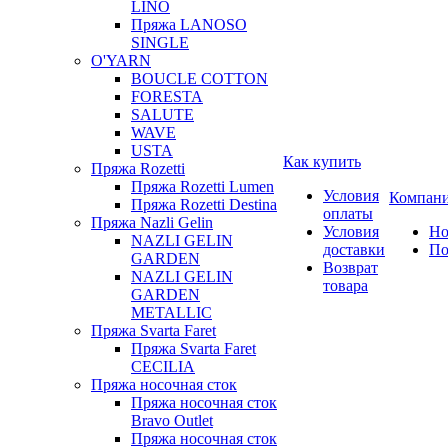
LINO
Пряжа LANOSO
SINGLE
O'YARN
BOUCLE COTTON
FORESTA
SALUTE
WAVE
USTA
Как купить
Пряжа Rozetti
Пряжа Rozetti Lumen
Условия
Компан
Пряжа Rozetti Destina
оплаты
Пряжа Nazli Gelin
Условия
Но
NAZLI GELIN
доставки
По
GARDEN
Возврат
NAZLI GELIN
товара
GARDEN
METALLIC
Пряжа Svarta Faret
Пряжа Svarta Faret
CECILIA
Пряжа носочная сток
Пряжа носочная сток
Bravo Outlet
Пряжа носочная сток