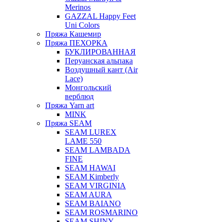
Merinos
GAZZAL Happy Feet
Uni Colors
Пряжа Кашемир
Пряжа ПЕХОРКА
БУКЛИРОВАННАЯ
Перуанская альпака
Воздушный кант (Air
Lace)
Монгольский
верблюд
Пряжа Yarn art
MINK
Пряжа SEAM
SEAM LUREX
LAME 550
SEAM LAMBADA
FINE
SEAM HAWAI
SEAM Kimberly
SEAM VIRGINIA
SEAM AURA
SEAM BAIANO
SEAM ROSMARINO
SEAM SHINY