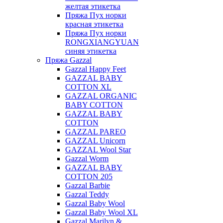
желтая этикетка
Пряжа Пух норки
красная этикетка
Пряжа Пух норки
RONGXIANGYUAN
синяя этикетка
Пряжа Gazzal
Gazzal Happy Feet
GAZZAL BABY
COTTON XL
GAZZAL ORGANIC
BABY COTTON
GAZZAL BABY
COTTON
GAZZAL PAREO
GAZZAL Unicorn
GAZZAL Wool Star
Gazzal Worm
GAZZAL BABY
COTTON 205
Gazzal Barbie
Gazzal Teddy
Gazzal Baby Wool
Gazzal Baby Wool XL
Gazzal Marilyn &