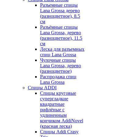
Разъемные спицы
Lana Grossa дерево
(разноцветное), 8.5
см
Разъёмные спицы
Lana Grossa, дерево
(разноцветное), 11.5
см
Леска для разъемных
спиц Lana Grossa
Чулочные спицы
Lana Grossa, дерево
(разноцветное)
Распродажа спиц
Lana Grossa
Спицы ADDI
Спицы круговые
супергладкие
квадратные
рифлёные с
удлиненным
кончиком AddiNovel
(красная леска)
Спицы Addi Crasy