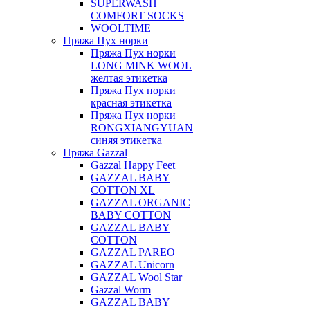
SUPERWASH
COMFORT SOCKS
WOOLTIME
Пряжа Пух норки
Пряжа Пух норки
LONG MINK WOOL
желтая этикетка
Пряжа Пух норки
красная этикетка
Пряжа Пух норки
RONGXIANGYUAN
синяя этикетка
Пряжа Gazzal
Gazzal Happy Feet
GAZZAL BABY
COTTON XL
GAZZAL ORGANIC
BABY COTTON
GAZZAL BABY
COTTON
GAZZAL PAREO
GAZZAL Unicorn
GAZZAL Wool Star
Gazzal Worm
GAZZAL BABY