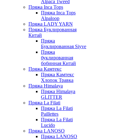
Alpaca Tweed
Пряжа Inca Tops
Пряжа Inca Tops
Alpaloop
Пряжа LADY YARN
Пряжа Буклированная
Китай
Пряжа
Буклированная Siyve
Пряжа
буклированная
бобинная Китай
Пряжа Камтекс
Пряжа Камтекс
Хлопок Травка
Пряжа Himalaya
Пряжа Himalaya
GLITTER
Пряжа La Filati
Пряжа La Filati
Paillettes
Пряжа La Filati
Lucido
Пряжа LANOSO
Пряжа LANOSO