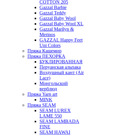
COTTON 205
Gazzal Barbie
Gazzal Teddy
Gazzal Baby Wool
Gazzal Baby Wool XL
Gazzal Marilyn &
Merinos
GAZZAL Happy Feet
Uni Colors
Пряжа Кашемир
Пряжа ПЕХОРКА
БУКЛИРОВАННАЯ
Перуанская альпака
Воздушный кант (Air
Lace)
Монгольский
верблюд
Пряжа Yarn art
MINK
Пряжа SEAM
SEAM LUREX
LAME 550
SEAM LAMBADA
FINE
SEAM HAWAI