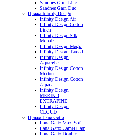
Sandnes Garn Line
Sandnes Garn Duo
Пряжа Infinity Design
Infinity Design Air
Infinity Design Cotton
Linen
Infinity Design Silk
Mohair
Infinity Design Magic
Infinity Design Tweed
Infinity Design
Aquarelle
Infinity Design Cotton
Merino
Infinity Design Cotton
Alpaca
Infinity Design
MERINO
EXTRAFINE
Infinity Design
CLOUD
Пряжа Lana Gatto
Lana Gatto Maxi Soft
Lana Gatto Camel Hair
Lana Gatto Double