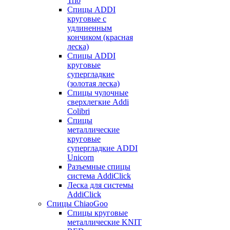
Trio
Спицы ADDI
круговые с
удлиненным
кончиком (красная
леска)
Спицы ADDI
круговые
супергладкие
(золотая леска)
Спицы чулочные
сверхлегкие Addi
Colibri
Спицы
металлические
круговые
супергладкие ADDI
Unicorn
Разъемные спицы
система AddiClick
Леска для системы
AddiClick
Спицы ChiaoGoo
Спицы круговые
металлические KNIT