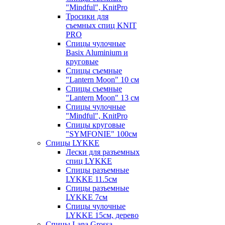
"Mindful", KnitPro
Тросики для
съемных спиц KNIT
PRO
Спицы чулочные
Basix Aluminium и
круговые
Спицы съемные
"Lantern Moon" 10 см
Спицы съемные
"Lantern Moon" 13 см
Спицы чулочные
"Mindful", KnitPro
Спицы круговые
"SYMFONIE" 100см
Спицы LYKKE
Лески для разъемных
спиц LYKKE
Спицы разъемные
LYKKE 11.5см
Спицы разъемные
LYKKE 7см
Спицы чулочные
LYKKE 15см, дерево
Спицы Lana Grossa