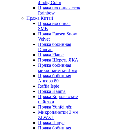
4fadig Color
Пряжа носочная сток
Rainbow
Пряжа Китай
Пряжа носочная
SMB
Пряжа Fansen Snow
Velvet
Пряжа бобинная
Duncan
Пряжа Flame
Пряжа Шерсть ЯКА
Пряжа бобинная
микропайетки 3 мм
Пряжа бобинная
Ангора 80
Raffia Ispie
Пряжа Hanma
Пряжа Королевские
пайетки
Пряжа Yunfei лён
Микропайетки 3 мм
ZLWXL
Пряжа Парус
Пряжа бобинная