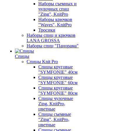
Наборы съемных и
чулочных спиц
"Zing", KnitPro
Наборы крючков
"Waves", KnitPro
Тросики
Наборы спиц и крючков
LANA GROSSA
Наборы спиц "Панорама"
Спицы
Спицы Knit Pro
Спицы круговые
"SYMFONIE" 40см
Спицы круговые
"SYMFONIE" 60см
Спицы круговые
"SYMFONIE" 80см
Спицы чулочные
Zing, KnitPro,
цветные
Спицы съемные
"Zing", KnitPro,
цветные
Спицы съемные