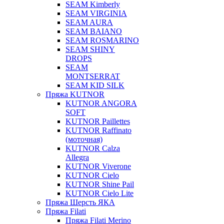
SEAM Kimberly
SEAM VIRGINIA
SEAM AURA
SEAM BAIANO
SEAM ROSMARINO
SEAM SHINY
DROPS
SEAM
MONTSERRAT
SEAM KID SILK
Пряжа KUTNOR
KUTNOR ANGORA
SOFT
KUTNOR Paillettes
KUTNOR Raffinato
(моточная)
KUTNOR Calza
Allegra
KUTNOR Viverone
KUTNOR Cielo
KUTNOR Shine Pail
KUTNOR Cielo Lite
Пряжа Шерсть ЯКА
Пряжа Filati
Пряжа Filati Merino