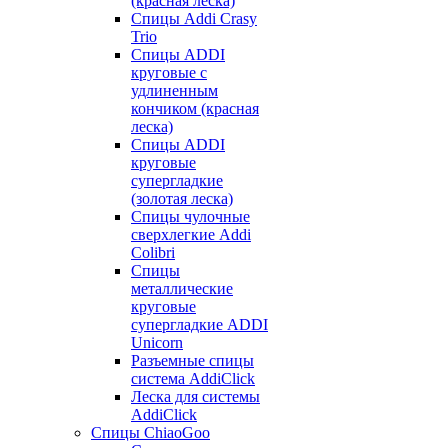
(красная леска)
Спицы Addi Crasy
Trio
Спицы ADDI
круговые с
удлиненным
кончиком (красная
леска)
Спицы ADDI
круговые
супергладкие
(золотая леска)
Спицы чулочные
сверхлегкие Addi
Colibri
Спицы
металлические
круговые
супергладкие ADDI
Unicorn
Разъемные спицы
система AddiClick
Леска для системы
AddiClick
Спицы ChiaoGoo