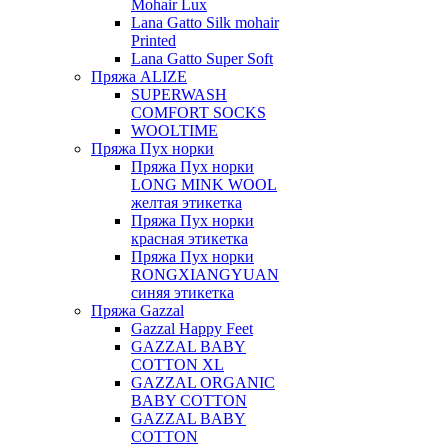
Mohair Lux
Lana Gatto Silk mohair
Printed
Lana Gatto Super Soft
Пряжа ALIZE
SUPERWASH
COMFORT SOCKS
WOOLTIME
Пряжа Пух норки
Пряжа Пух норки
LONG MINK WOOL
желтая этикетка
Пряжа Пух норки
красная этикетка
Пряжа Пух норки
RONGXIANGYUAN
синяя этикетка
Пряжа Gazzal
Gazzal Happy Feet
GAZZAL BABY
COTTON XL
GAZZAL ORGANIC
BABY COTTON
GAZZAL BABY
COTTON