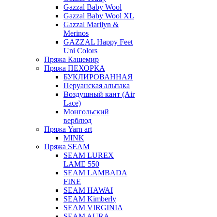
Gazzal Baby Wool
Gazzal Baby Wool XL
Gazzal Marilyn &
Merinos
GAZZAL Happy Feet
Uni Colors
Пряжа Кашемир
Пряжа ПЕХОРКА
БУКЛИРОВАННАЯ
Перуанская альпака
Воздушный кант (Air
Lace)
Монгольский
верблюд
Пряжа Yarn art
MINK
Пряжа SEAM
SEAM LUREX
LAME 550
SEAM LAMBADA
FINE
SEAM HAWAI
SEAM Kimberly
SEAM VIRGINIA
SEAM AURA