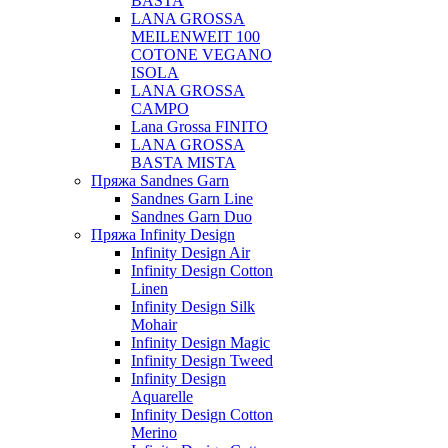
BASTA
LANA GROSSA
MEILENWEIT 100
COTONE VEGANO
ISOLA
LANA GROSSA
CAMPO
Lana Grossa FINITO
LANA GROSSA
BASTA MISTA
Пряжа Sandnes Garn
Sandnes Garn Line
Sandnes Garn Duo
Пряжа Infinity Design
Infinity Design Air
Infinity Design Cotton
Linen
Infinity Design Silk
Mohair
Infinity Design Magic
Infinity Design Tweed
Infinity Design
Aquarelle
Infinity Design Cotton
Merino