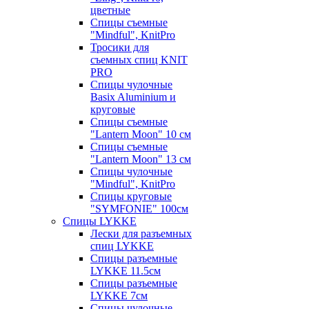
цветные
Спицы съемные
"Mindful", KnitPro
Тросики для
съемных спиц KNIT
PRO
Спицы чулочные
Basix Aluminium и
круговые
Спицы съемные
"Lantern Moon" 10 см
Спицы съемные
"Lantern Moon" 13 см
Спицы чулочные
"Mindful", KnitPro
Спицы круговые
"SYMFONIE" 100см
Спицы LYKKE
Лески для разъемных
спиц LYKKE
Спицы разъемные
LYKKE 11.5см
Спицы разъемные
LYKKE 7см
Спицы чулочные