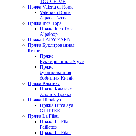
TOUCH ME
Пряжа Valeria di Roma
Valeria di Roma
Alpaca Tweed
Пряжа Inca Tops
Пряжа Inca Tops
Alpaloop
Пряжа LADY YARN
Пряжа Буклированная
Китай
Пряжа
Буклированная Siyve
Пряжа
буклированная
бобинная Китай
Пряжа Камтекс
Пряжа Камтекс
Хлопок Травка
Пряжа Himalaya
Пряжа Himalaya
GLITTER
Пряжа La Filati
Пряжа La Filati
Paillettes
Пряжа La Filati