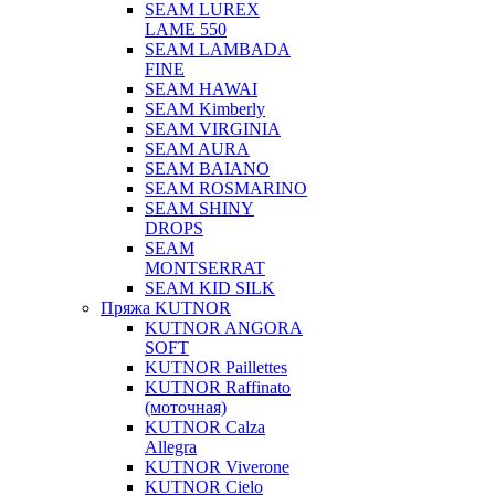
SEAM LUREX
LAME 550
SEAM LAMBADA
FINE
SEAM HAWAI
SEAM Kimberly
SEAM VIRGINIA
SEAM AURA
SEAM BAIANO
SEAM ROSMARINO
SEAM SHINY
DROPS
SEAM
MONTSERRAT
SEAM KID SILK
Пряжа KUTNOR
KUTNOR ANGORA
SOFT
KUTNOR Paillettes
KUTNOR Raffinato
(моточная)
KUTNOR Calza
Allegra
KUTNOR Viverone
KUTNOR Cielo