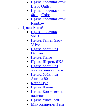
Пряжа носочная сток
Bravo Outlet
Пряжа носочная сток
4fadig Color
Пряжа носочная сток
Rainbow
Пряжа Китай
Пряжа носочная
SMB
Пряжа Fansen Snow
Velvet
Пряжа бобинная
Duncan
Пряжа Flame
Пряжа Шерсть ЯКА
Пряжа бобинная
микропайетки 3 мм
Пряжа бобинная
Ангора 80
Raffia Ispie
Пряжа Hanma
Пряжа Королевские
пайетки
Пряжа Yunfei лён
Микропайетки 3 мм