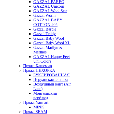
GAZZAL PAREO
GAZZAL Unicorn
GAZZAL Wool Star
Gazzal Worm
GAZZAL BABY
COTTON 205
Gazzal Barbie
Gazzal Teddy
Gazzal Baby Wool
Gazzal Baby Wool XL
Gazzal Marilyn &
Merinos
GAZZAL Happy Feet
Uni Colors
Пряжа Кашемир
Пряжа ПЕХОРКА
БУКЛИРОВАННАЯ
Перуанская альпака
Воздушный кант (Air
Lace)
Монгольский
верблюд
Пряжа Yarn art
MINK
Пряжа SEAM