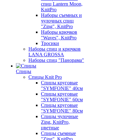
спиц Lantern Moon,
KnitPro
Наборы съемных и
чулочных спиц
"Zing", KnitPro
Наборы крючков
"Waves", KnitPro
Тросики
Наборы спиц и крючков
LANA GROSSA
Наборы спиц "Панорама"
Спицы
Спицы Knit Pro
Спицы круговые
"SYMFONIE" 40см
Спицы круговые
"SYMFONIE" 60см
Спицы круговые
"SYMFONIE" 80см
Спицы чулочные
Zing, KnitPro,
цветные
Спицы съемные
"Zing", KnitPro,