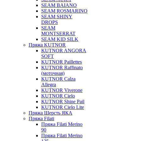
SEAM BAIANO
SEAM ROSMARINO
SEAM SHINY
DROPS
SEAM
MONTSERRAT
SEAM KID SILK
Пряжа KUTNOR
KUTNOR ANGORA
SOFT
KUTNOR Paillettes
KUTNOR Raffinato
(моточная)
KUTNOR Calza
Allegra
KUTNOR Viverone
KUTNOR Cielo
KUTNOR Shine Pail
KUTNOR Cielo Lite
Пряжа Шерсть ЯКА
Пряжа Filati
Пряжа Filati Merino
90
Пряжа Filati Merino