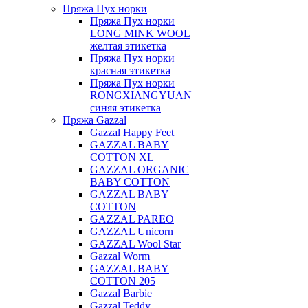
Пряжа Пух норки
Пряжа Пух норки
LONG MINK WOOL
желтая этикетка
Пряжа Пух норки
красная этикетка
Пряжа Пух норки
RONGXIANGYUAN
синяя этикетка
Пряжа Gazzal
Gazzal Happy Feet
GAZZAL BABY
COTTON XL
GAZZAL ORGANIC
BABY COTTON
GAZZAL BABY
COTTON
GAZZAL PAREO
GAZZAL Unicorn
GAZZAL Wool Star
Gazzal Worm
GAZZAL BABY
COTTON 205
Gazzal Barbie
Gazzal Teddy