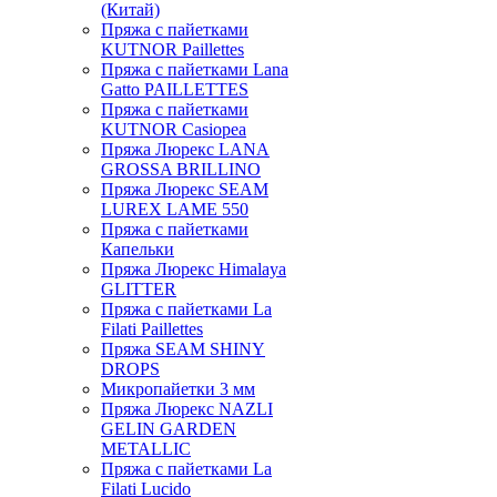
(Китай)
Пряжа с пайетками
KUTNOR Paillettes
Пряжа с пайетками Lana
Gatto PAILLETTES
Пряжа с пайетками
KUTNOR Casiopea
Пряжа Люрекс LANA
GROSSA BRILLINO
Пряжа Люрекс SEAM
LUREX LAME 550
Пряжа с пайетками
Капельки
Пряжа Люрекс Himalaya
GLITTER
Пряжа с пайетками La
Filati Paillettes
Пряжа SEAM SHINY
DROPS
Микропайетки 3 мм
Пряжа Люрекс NAZLI
GELIN GARDEN
METALLIC
Пряжа с пайетками La
Filati Lucido