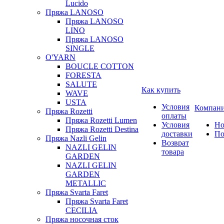
Lucido
Пряжа LANOSO
Пряжа LANOSO
LINO
Пряжа LANOSO
SINGLE
O'YARN
BOUCLE COTTON
FORESTA
SALUTE
Как купить
WAVE
USTA
Условия
Компан
Пряжа Rozetti
оплаты
Пряжа Rozetti Lumen
Условия
Но
Пряжа Rozetti Destina
доставки
По
Пряжа Nazli Gelin
Возврат
NAZLI GELIN
товара
GARDEN
NAZLI GELIN
GARDEN
METALLIC
Пряжа Svarta Faret
Пряжа Svarta Faret
CECILIA
Пряжа носочная сток