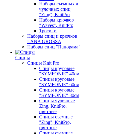
Наборы съемных и
чулочных спиц
"Zing", KnitPro
Наборы крючков
"Waves", KnitPro
Тросики
Наборы спиц и крючков
LANA GROSSA
Наборы спиц "Панорама"
Спицы
Спицы Knit Pro
Спицы круговые
"SYMFONIE" 40см
Спицы круговые
"SYMFONIE" 60см
Спицы круговые
"SYMFONIE" 80см
Спицы чулочные
Zing, KnitPro,
цветные
Спицы съемные
"Zing", KnitPro,
цветные
Спицы съемные