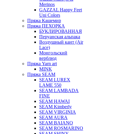
Merinos
GAZZAL Happy Feet
Uni Colors
Пряжа Кашемир
Пряжа ПЕХОРКА
БУКЛИРОВАННАЯ
Перуанская альпака
Воздушный кант (Air
Lace)
Монгольский
верблюд
Пряжа Yarn art
MINK
Пряжа SEAM
SEAM LUREX
LAME 550
SEAM LAMBADA
FINE
SEAM HAWAI
SEAM Kimberly
SEAM VIRGINIA
SEAM AURA
SEAM BAIANO
SEAM ROSMARINO
SEAM SHINY