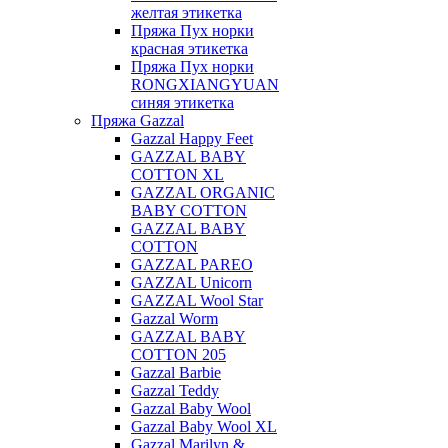
желтая этикетка
Пряжа Пух норки
красная этикетка
Пряжа Пух норки
RONGXIANGYUAN
синяя этикетка
Пряжа Gazzal
Gazzal Happy Feet
GAZZAL BABY
COTTON XL
GAZZAL ORGANIC
BABY COTTON
GAZZAL BABY
COTTON
GAZZAL PAREO
GAZZAL Unicorn
GAZZAL Wool Star
Gazzal Worm
GAZZAL BABY
COTTON 205
Gazzal Barbie
Gazzal Teddy
Gazzal Baby Wool
Gazzal Baby Wool XL
Gazzal Marilyn &