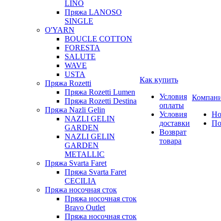
LINO
Пряжа LANOSO
SINGLE
O'YARN
BOUCLE COTTON
FORESTA
SALUTE
WAVE
USTA
Как купить
Пряжа Rozetti
Пряжа Rozetti Lumen
Условия
Компан
Пряжа Rozetti Destina
оплаты
Пряжа Nazli Gelin
Условия
Но
NAZLI GELIN
доставки
По
GARDEN
Возврат
NAZLI GELIN
товара
GARDEN
METALLIC
Пряжа Svarta Faret
Пряжа Svarta Faret
CECILIA
Пряжа носочная сток
Пряжа носочная сток
Bravo Outlet
Пряжа носочная сток