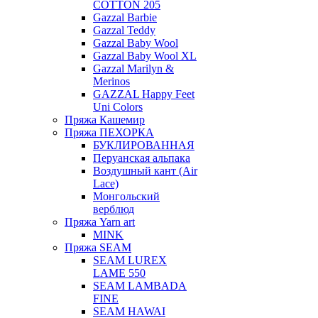
COTTON 205
Gazzal Barbie
Gazzal Teddy
Gazzal Baby Wool
Gazzal Baby Wool XL
Gazzal Marilyn &
Merinos
GAZZAL Happy Feet
Uni Colors
Пряжа Кашемир
Пряжа ПЕХОРКА
БУКЛИРОВАННАЯ
Перуанская альпака
Воздушный кант (Air
Lace)
Монгольский
верблюд
Пряжа Yarn art
MINK
Пряжа SEAM
SEAM LUREX
LAME 550
SEAM LAMBADA
FINE
SEAM HAWAI