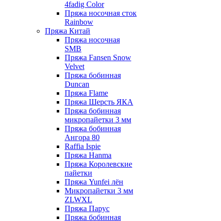
4fadig Color
Пряжа носочная сток
Rainbow
Пряжа Китай
Пряжа носочная
SMB
Пряжа Fansen Snow
Velvet
Пряжа бобинная
Duncan
Пряжа Flame
Пряжа Шерсть ЯКА
Пряжа бобинная
микропайетки 3 мм
Пряжа бобинная
Ангора 80
Raffia Ispie
Пряжа Hanma
Пряжа Королевские
пайетки
Пряжа Yunfei лён
Микропайетки 3 мм
ZLWXL
Пряжа Парус
Пряжа бобинная