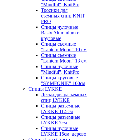
"Mindful", KnitPro
Тросики для
съемных спиц KNIT
PRO
Спицы чулочные
Basix Aluminium и
круговые
Спицы съемные
"Lantern Moon" 10 см
Спицы съемные
"Lantern Moon" 13 см
Спицы чулочные
"Mindful", KnitPro
Спицы круговые
"SYMFONIE" 100см
Спицы LYKKE
Лески для разъемных
спиц LYKKE
Спицы разъемные
LYKKE 11.5см
Спицы разъемные
LYKKE 7см
Спицы чулочные
LYKKE 15см, дерево
Спицы Lana Grossa