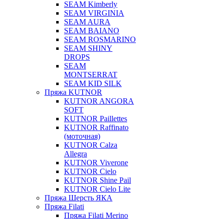
SEAM Kimberly
SEAM VIRGINIA
SEAM AURA
SEAM BAIANO
SEAM ROSMARINO
SEAM SHINY
DROPS
SEAM
MONTSERRAT
SEAM KID SILK
Пряжа KUTNOR
KUTNOR ANGORA
SOFT
KUTNOR Paillettes
KUTNOR Raffinato
(моточная)
KUTNOR Calza
Allegra
KUTNOR Viverone
KUTNOR Cielo
KUTNOR Shine Pail
KUTNOR Cielo Lite
Пряжа Шерсть ЯКА
Пряжа Filati
Пряжа Filati Merino