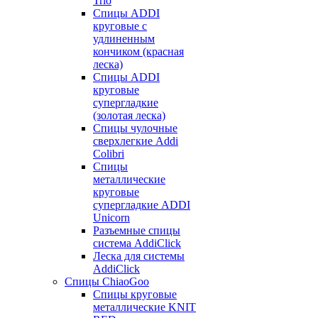
Trio
Спицы ADDI
круговые с
удлиненным
кончиком (красная
леска)
Спицы ADDI
круговые
супергладкие
(золотая леска)
Спицы чулочные
сверхлегкие Addi
Colibri
Спицы
металлические
круговые
супергладкие ADDI
Unicorn
Разъемные спицы
система AddiClick
Леска для системы
AddiClick
Спицы ChiaoGoo
Спицы круговые
металлические KNIT