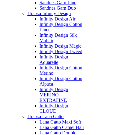
Sandnes Garn Line
Sandnes Garn Duo
Пряжа Infinity Design
Infinity Design Air
Infinity Design Cotton
Linen
Infinity Design Silk
Mohair
Infinity Design Magic
Infinity Design Tweed
Infinity Design
Aquarelle
Infinity Design Cotton
Merino
Infinity Design Cotton
Alpaca
Infinity Design
MERINO
EXTRAFINE
Infinity Design
CLOUD
Пряжа Lana Gatto
Lana Gatto Maxi Soft
Lana Gatto Camel Hair
Lana Gatto Double