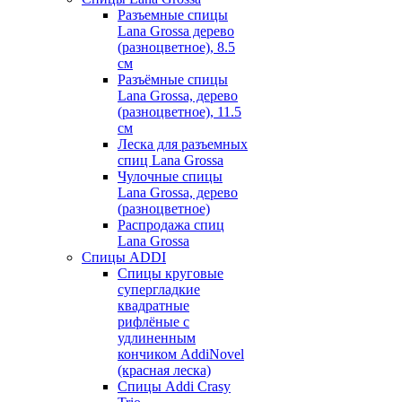
Разъемные спицы
Lana Grossa дерево
(разноцветное), 8.5
см
Разъёмные спицы
Lana Grossa, дерево
(разноцветное), 11.5
см
Леска для разъемных
спиц Lana Grossa
Чулочные спицы
Lana Grossa, дерево
(разноцветное)
Распродажа спиц
Lana Grossa
Спицы ADDI
Спицы круговые
супергладкие
квадратные
рифлёные с
удлиненным
кончиком AddiNovel
(красная леска)
Спицы Addi Crasy