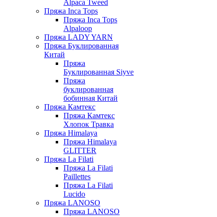
Alpaca Tweed
Пряжа Inca Tops
Пряжа Inca Tops
Alpaloop
Пряжа LADY YARN
Пряжа Буклированная
Китай
Пряжа
Буклированная Siyve
Пряжа
буклированная
бобинная Китай
Пряжа Камтекс
Пряжа Камтекс
Хлопок Травка
Пряжа Himalaya
Пряжа Himalaya
GLITTER
Пряжа La Filati
Пряжа La Filati
Paillettes
Пряжа La Filati
Lucido
Пряжа LANOSO
Пряжа LANOSO