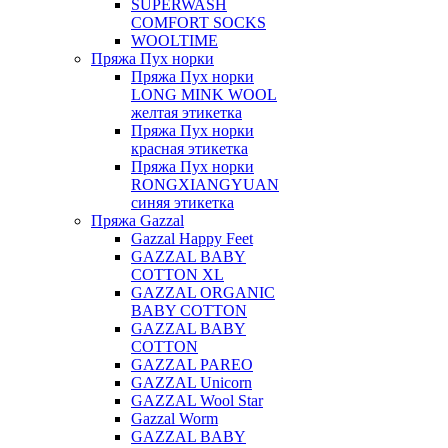
SUPERWASH
COMFORT SOCKS
WOOLTIME
Пряжа Пух норки
Пряжа Пух норки
LONG MINK WOOL
желтая этикетка
Пряжа Пух норки
красная этикетка
Пряжа Пух норки
RONGXIANGYUAN
синяя этикетка
Пряжа Gazzal
Gazzal Happy Feet
GAZZAL BABY
COTTON XL
GAZZAL ORGANIC
BABY COTTON
GAZZAL BABY
COTTON
GAZZAL PAREO
GAZZAL Unicorn
GAZZAL Wool Star
Gazzal Worm
GAZZAL BABY