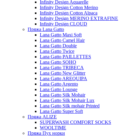
Infinity Design Aquarelle
Infinity Design Cotton Merino
Infinity Design Cotton Alpaca
Infinity Design MERINO EXTRAFINE
Infinity Design CLOUD
Пряжа Lana Gatto
Lana Gatto Maxi Soft
Lana Gatto Camel Hair
Lana Gatto Double
Lana Gatto Twice
Lana Gatto PAILLETTES
Lana Gatto SOHO
Lana Gatto TRIBECA
Lana Gatto New Glitter
Lana Gatto AREQUIPA
Lana Gatto Argento
Lana Gatto Lounge
Lana Gatto Silk Mohair
Lana Gatto Silk Mohair Lux
Lana Gatto Silk mohair Printed
Lana Gatto Super Soft
Пряжа ALIZE
SUPERWASH COMFORT SOCKS
WOOLTIME
Пряжа Пух норки