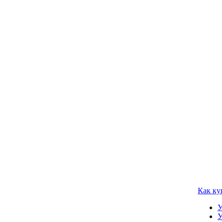
Как ку
У
У