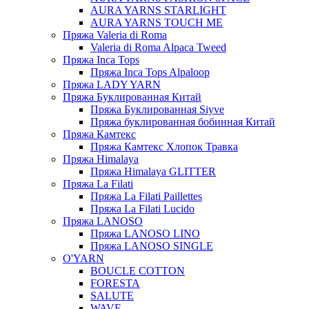
AURA YARNS STARLIGHT
AURA YARNS TOUCH ME
Пряжа Valeria di Roma
Valeria di Roma Alpaca Tweed
Пряжа Inca Tops
Пряжа Inca Tops Alpaloop
Пряжа LADY YARN
Пряжа Буклированная Китай
Пряжа Буклированная Siyve
Пряжа буклированная бобинная Китай
Пряжа Камтекс
Пряжа Камтекс Хлопок Травка
Пряжа Himalaya
Пряжа Himalaya GLITTER
Пряжа La Filati
Пряжа La Filati Paillettes
Пряжа La Filati Lucido
Пряжа LANOSO
Пряжа LANOSO LINO
Пряжа LANOSO SINGLE
O'YARN
BOUCLE COTTON
FORESTA
SALUTE
WAVE