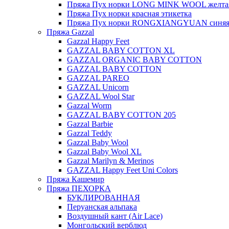
Пряжа Пух норки LONG MINK WOOL желтая
Пряжа Пух норки красная этикетка
Пряжа Пух норки RONGXIANGYUAN синяя 
Пряжа Gazzal
Gazzal Happy Feet
GAZZAL BABY COTTON XL
GAZZAL ORGANIC BABY COTTON
GAZZAL BABY COTTON
GAZZAL PAREO
GAZZAL Unicorn
GAZZAL Wool Star
Gazzal Worm
GAZZAL BABY COTTON 205
Gazzal Barbie
Gazzal Teddy
Gazzal Baby Wool
Gazzal Baby Wool XL
Gazzal Marilyn & Merinos
GAZZAL Happy Feet Uni Colors
Пряжа Кашемир
Пряжа ПЕХОРКА
БУКЛИРОВАННАЯ
Перуанская альпака
Воздушный кант (Air Lace)
Монгольский верблюд