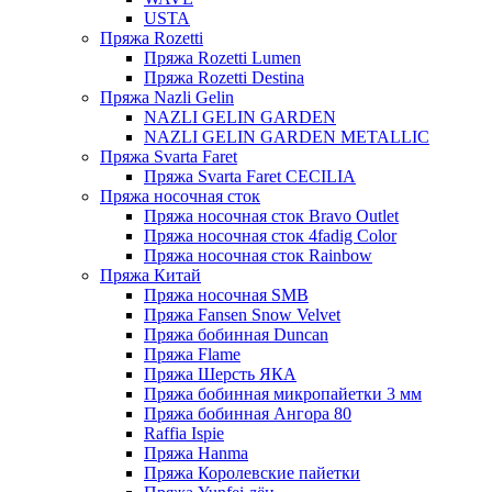
USTA
Пряжа Rozetti
Пряжа Rozetti Lumen
Пряжа Rozetti Destina
Пряжа Nazli Gelin
NAZLI GELIN GARDEN
NAZLI GELIN GARDEN METALLIC
Пряжа Svarta Faret
Пряжа Svarta Faret CECILIA
Пряжа носочная сток
Пряжа носочная сток Bravo Outlet
Пряжа носочная сток 4fadig Color
Пряжа носочная сток Rainbow
Пряжа Китай
Пряжа носочная SMB
Пряжа Fansen Snow Velvet
Пряжа бобинная Duncan
Пряжа Flame
Пряжа Шерсть ЯКА
Пряжа бобинная микропайетки 3 мм
Пряжа бобинная Ангора 80
Raffia Ispie
Пряжа Hanma
Пряжа Королевские пайетки