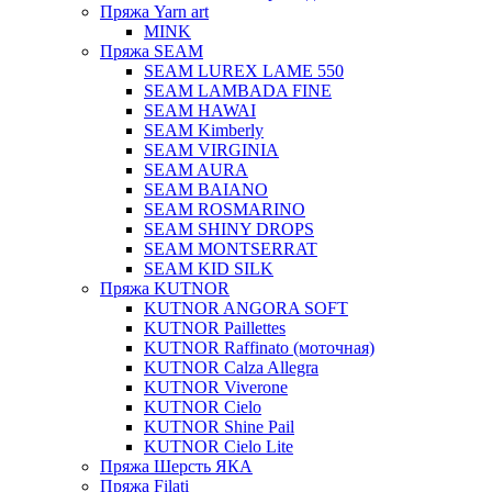
Пряжа Yarn art
MINK
Пряжа SEAM
SEAM LUREX LAME 550
SEAM LAMBADA FINE
SEAM HAWAI
SEAM Kimberly
SEAM VIRGINIA
SEAM AURA
SEAM BAIANO
SEAM ROSMARINO
SEAM SHINY DROPS
SEAM MONTSERRAT
SEAM KID SILK
Пряжа KUTNOR
KUTNOR ANGORA SOFT
KUTNOR Paillettes
KUTNOR Raffinato (моточная)
KUTNOR Calza Allegra
KUTNOR Viverone
KUTNOR Cielo
KUTNOR Shine Pail
KUTNOR Cielo Lite
Пряжа Шерсть ЯКА
Пряжа Filati