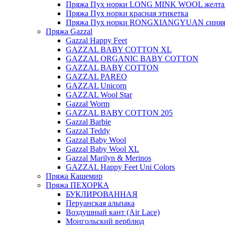
Пряжа Пух норки LONG MINK WOOL желтая
Пряжа Пух норки красная этикетка
Пряжа Пух норки RONGXIANGYUAN синяя 
Пряжа Gazzal
Gazzal Happy Feet
GAZZAL BABY COTTON XL
GAZZAL ORGANIC BABY COTTON
GAZZAL BABY COTTON
GAZZAL PAREO
GAZZAL Unicorn
GAZZAL Wool Star
Gazzal Worm
GAZZAL BABY COTTON 205
Gazzal Barbie
Gazzal Teddy
Gazzal Baby Wool
Gazzal Baby Wool XL
Gazzal Marilyn & Merinos
GAZZAL Happy Feet Uni Colors
Пряжа Кашемир
Пряжа ПЕХОРКА
БУКЛИРОВАННАЯ
Перуанская альпака
Воздушный кант (Air Lace)
Монгольский верблюд