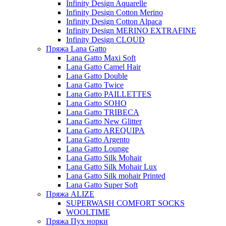
Infinity Design Aquarelle
Infinity Design Cotton Merino
Infinity Design Cotton Alpaca
Infinity Design MERINO EXTRAFINE
Infinity Design CLOUD
Пряжа Lana Gatto
Lana Gatto Maxi Soft
Lana Gatto Camel Hair
Lana Gatto Double
Lana Gatto Twice
Lana Gatto PAILLETTES
Lana Gatto SOHO
Lana Gatto TRIBECA
Lana Gatto New Glitter
Lana Gatto AREQUIPA
Lana Gatto Argento
Lana Gatto Lounge
Lana Gatto Silk Mohair
Lana Gatto Silk Mohair Lux
Lana Gatto Silk mohair Printed
Lana Gatto Super Soft
Пряжа ALIZE
SUPERWASH COMFORT SOCKS
WOOLTIME
Пряжа Пух норки