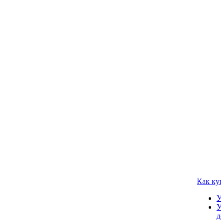
Как ку
У
У
д