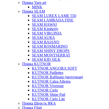
Пряжа Yarn art
MINK
Пряжа SEAM
SEAM LUREX LAME 550
SEAM LAMBADA FINE
SEAM HAWAI
SEAM Kimberly
SEAM VIRGINIA
SEAM AURA
SEAM BAIANO
SEAM ROSMARINO
SEAM SHINY DROPS
SEAM MONTSERRAT
SEAM KID SILK
Пряжа KUTNOR
KUTNOR ANGORA SOFT
KUTNOR Paillettes
KUTNOR Raffinato (моточная)
KUTNOR Calza Allegra
KUTNOR Viverone
KUTNOR Cielo
KUTNOR Shine Pail
KUTNOR Cielo Lite
Пряжа Шерсть ЯКА
Пряжа Filati