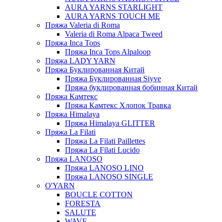
AURA YARNS STARLIGHT
AURA YARNS TOUCH ME
Пряжа Valeria di Roma
Valeria di Roma Alpaca Tweed
Пряжа Inca Tops
Пряжа Inca Tops Alpaloop
Пряжа LADY YARN
Пряжа Буклированная Китай
Пряжа Буклированная Siyve
Пряжа буклированная бобинная Китай
Пряжа Камтекс
Пряжа Камтекс Хлопок Травка
Пряжа Himalaya
Пряжа Himalaya GLITTER
Пряжа La Filati
Пряжа La Filati Paillettes
Пряжа La Filati Lucido
Пряжа LANOSO
Пряжа LANOSO LINO
Пряжа LANOSO SINGLE
O'YARN
BOUCLE COTTON
FORESTA
SALUTE
WAVE