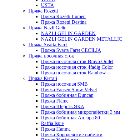
USTA
Пряжа Rozetti
Пряжа Rozetti Lumen
Пряжа Rozetti Destina
Пряжа Nazli Gelin
NAZLI GELIN GARDEN
NAZLI GELIN GARDEN METALLIC
Пряжа Svarta Faret
Пряжа Svarta Faret CECILIA
Пряжа носочная сток
Пряжа носочная сток Bravo Outlet
Пряжа носочная сток 4fadig Color
Пряжа носочная сток Rainbow
Пряжа Китай
Пряжа носочная SMB
Пряжа Fansen Snow Velvet
Пряжа бобинная Duncan
Пряжа Flame
Пряжа Шерсть ЯКА
Пряжа бобинная микропайетки 3 мм
Пряжа бобинная Ангора 80
Raffia Ispie
Пряжа Hanma
Пряжа Королевские пайетки