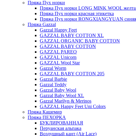
Пряжа Пух норки
Пряжа Пух норки LONG MINK WOOL желтая
Пряжа Пух норки красная этикетка
Пряжа Пух норки RONGXIANGYUAN синяя 
Пряжа Gazzal
Gazzal Happy Feet
GAZZAL BABY COTTON XL
GAZZAL ORGANIC BABY COTTON
GAZZAL BABY COTTON
GAZZAL PAREO
GAZZAL Unicorn
GAZZAL Wool Star
Gazzal Worm
GAZZAL BABY COTTON 205
Gazzal Barbie
Gazzal Teddy
Gazzal Baby Wool
Gazzal Baby Wool XL
Gazzal Marilyn & Merinos
GAZZAL Happy Feet Uni Colors
Пряжа Кашемир
Пряжа ПЕХОРКА
БУКЛИРОВАННАЯ
Перуанская альпака
Воздушный кант (Air Lace)