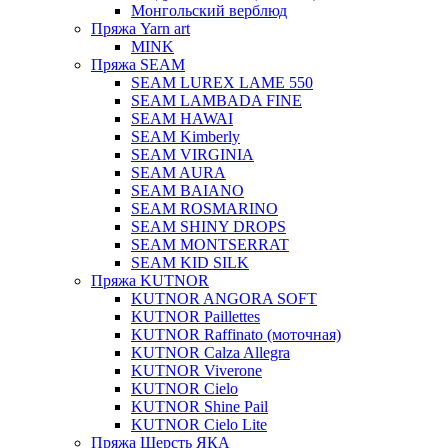
Монгольский верблюд
Пряжа Yarn art
MINK
Пряжа SEAM
SEAM LUREX LAME 550
SEAM LAMBADA FINE
SEAM HAWAI
SEAM Kimberly
SEAM VIRGINIA
SEAM AURA
SEAM BAIANO
SEAM ROSMARINO
SEAM SHINY DROPS
SEAM MONTSERRAT
SEAM KID SILK
Пряжа KUTNOR
KUTNOR ANGORA SOFT
KUTNOR Paillettes
KUTNOR Raffinato (моточная)
KUTNOR Calza Allegra
KUTNOR Viverone
KUTNOR Cielo
KUTNOR Shine Pail
KUTNOR Cielo Lite
Пряжа Шерсть ЯКА