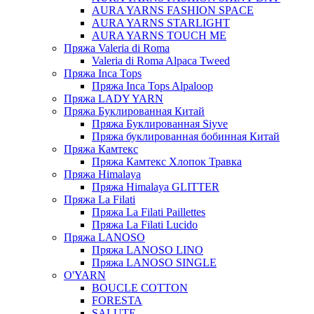
AURA YARNS FASHION SPACE
AURA YARNS STARLIGHT
AURA YARNS TOUCH ME
Пряжа Valeria di Roma
Valeria di Roma Alpaca Tweed
Пряжа Inca Tops
Пряжа Inca Tops Alpaloop
Пряжа LADY YARN
Пряжа Буклированная Китай
Пряжа Буклированная Siyve
Пряжа буклированная бобинная Китай
Пряжа Камтекс
Пряжа Камтекс Хлопок Травка
Пряжа Himalaya
Пряжа Himalaya GLITTER
Пряжа La Filati
Пряжа La Filati Paillettes
Пряжа La Filati Lucido
Пряжа LANOSO
Пряжа LANOSO LINO
Пряжа LANOSO SINGLE
O'YARN
BOUCLE COTTON
FORESTA
SALUTE