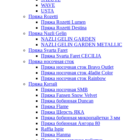
WAVE
USTA
Пряжа Rozetti
Пряжа Rozetti Lumen
Пряжа Rozetti Destina
Пряжа Nazli Gelin
NAZLI GELIN GARDEN
NAZLI GELIN GARDEN METALLIC
Пряжа Svarta Faret
Пряжа Svarta Faret CECILIA
Пряжа носочная сток
Пряжа носочная сток Bravo Outlet
Пряжа носочная сток 4fadig Color
Пряжа носочная сток Rainbow
Пряжа Китай
Пряжа носочная SMB
Пряжа Fansen Snow Velvet
Пряжа бобинная Duncan
Пряжа Flame
Пряжа Шерсть ЯКА
Пряжа бобинная микропайетки 3 мм
Пряжа бобинная Ангора 80
Raffia Ispie
Пряжа Hanma