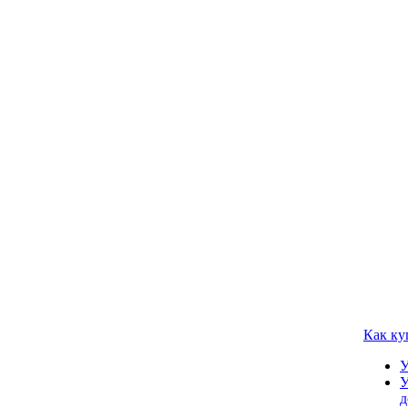
Как ку
У
У
д