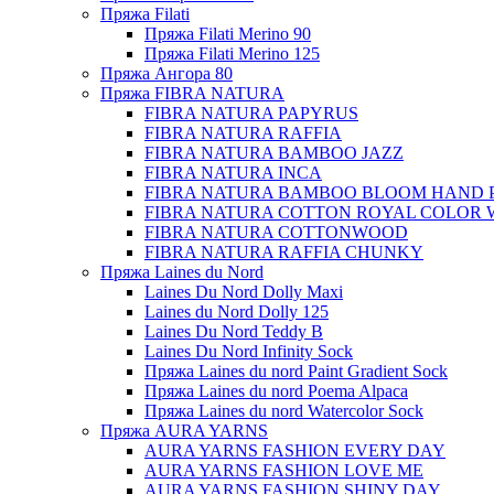
Пряжа Filati
Пряжа Filati Merino 90
Пряжа Filati Merino 125
Пряжа Ангора 80
Пряжа FIBRA NATURA
FIBRA NATURA PAPYRUS
FIBRA NATURA RAFFIA
FIBRA NATURA BAMBOO JAZZ
FIBRA NATURA INCA
FIBRA NATURA BAMBOO BLOOM HAND 
FIBRA NATURA COTTON ROYAL COLOR 
FIBRA NATURA COTTONWOOD
FIBRA NATURA RAFFIA CHUNKY
Пряжа Laines du Nord
Laines Du Nord Dolly Maxi
Laines du Nord Dolly 125
Laines Du Nord Teddy B
Laines Du Nord Infinity Sock
Пряжа Laines du nord Paint Gradient Sock
Пряжа Laines du nord Poema Alpaca
Пряжа Laines du nord Watercolor Sock
Пряжа AURA YARNS
AURA YARNS FASHION EVERY DAY
AURA YARNS FASHION LOVE ME
AURA YARNS FASHION SHINY DAY