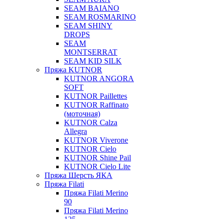
SEAM BAIANO
SEAM ROSMARINO
SEAM SHINY
DROPS
SEAM
MONTSERRAT
SEAM KID SILK
Пряжа KUTNOR
KUTNOR ANGORA
SOFT
KUTNOR Paillettes
KUTNOR Raffinato
(моточная)
KUTNOR Calza
Allegra
KUTNOR Viverone
KUTNOR Cielo
KUTNOR Shine Pail
KUTNOR Cielo Lite
Пряжа Шерсть ЯКА
Пряжа Filati
Пряжа Filati Merino
90
Пряжа Filati Merino