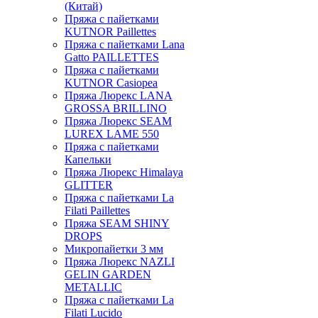
(Китай)
Пряжа с пайетками
KUTNOR Paillettes
Пряжа с пайетками Lana
Gatto PAILLETTES
Пряжа с пайетками
KUTNOR Casiopea
Пряжа Люрекс LANA
GROSSA BRILLINO
Пряжа Люрекс SEAM
LUREX LAME 550
Пряжа с пайетками
Капельки
Пряжа Люрекс Himalaya
GLITTER
Пряжа с пайетками La
Filati Paillettes
Пряжа SEAM SHINY
DROPS
Микропайетки 3 мм
Пряжа Люрекс NAZLI
GELIN GARDEN
METALLIC
Пряжа с пайетками La
Filati Lucido