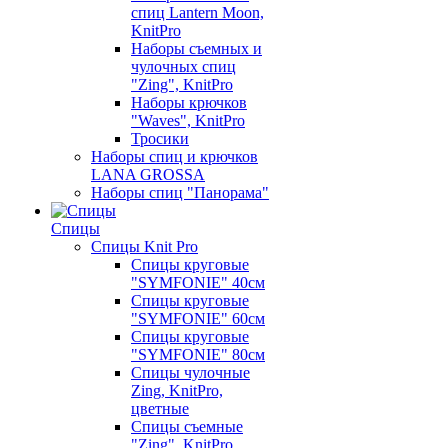
спиц Lantern Moon,
KnitPro
Наборы съемных и
чулочных спиц
"Zing", KnitPro
Наборы крючков
"Waves", KnitPro
Тросики
Наборы спиц и крючков
LANA GROSSA
Наборы спиц "Панорама"
Спицы
Спицы Knit Pro
Спицы круговые
"SYMFONIE" 40см
Спицы круговые
"SYMFONIE" 60см
Спицы круговые
"SYMFONIE" 80см
Спицы чулочные
Zing, KnitPro,
цветные
Спицы съемные
"Zing", KnitPro,