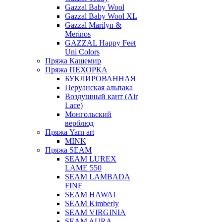
Gazzal Baby Wool
Gazzal Baby Wool XL
Gazzal Marilyn &
Merinos
GAZZAL Happy Feet
Uni Colors
Пряжа Кашемир
Пряжа ПЕХОРКА
БУКЛИРОВАННАЯ
Перуанская альпака
Воздушный кант (Air
Lace)
Монгольский
верблюд
Пряжа Yarn art
MINK
Пряжа SEAM
SEAM LUREX
LAME 550
SEAM LAMBADA
FINE
SEAM HAWAI
SEAM Kimberly
SEAM VIRGINIA
SEAM AURA