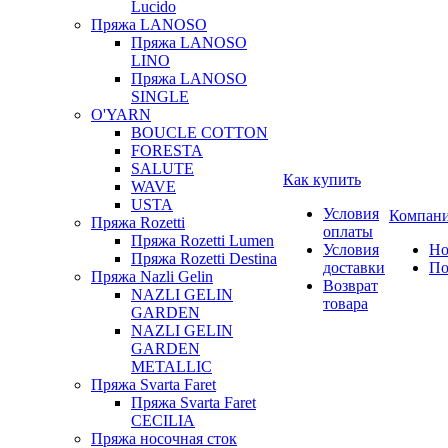
Lucido
Пряжа LANOSO
Пряжа LANOSO
LINO
Пряжа LANOSO
SINGLE
O'YARN
BOUCLE COTTON
FORESTA
SALUTE
Как купить
WAVE
USTA
Условия
Компан
Пряжа Rozetti
оплаты
Пряжа Rozetti Lumen
Условия
Но
Пряжа Rozetti Destina
доставки
По
Пряжа Nazli Gelin
Возврат
NAZLI GELIN
товара
GARDEN
NAZLI GELIN
GARDEN
METALLIC
Пряжа Svarta Faret
Пряжа Svarta Faret
CECILIA
Пряжа носочная сток