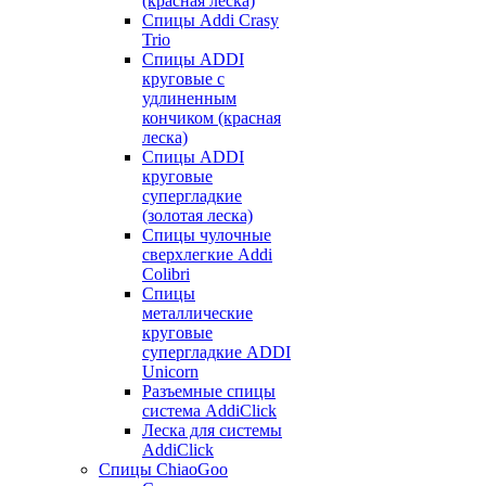
(красная леска)
Спицы Addi Crasy
Trio
Спицы ADDI
круговые с
удлиненным
кончиком (красная
леска)
Спицы ADDI
круговые
супергладкие
(золотая леска)
Спицы чулочные
сверхлегкие Addi
Colibri
Спицы
металлические
круговые
супергладкие ADDI
Unicorn
Разъемные спицы
система AddiClick
Леска для системы
AddiClick
Спицы ChiaoGoo