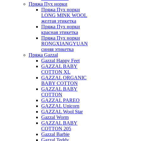
Пряжа Пух норки
Пряжа Пух норки
LONG MINK WOOL
желтая этикетка
Пряжа Пух норки
красная этикетка
Пряжа Пух норки
RONGXIANGYUAN
синяя этикетка
Пряжа Gazzal
Gazzal Happy Feet
GAZZAL BABY
COTTON XL
GAZZAL ORGANIC
BABY COTTON
GAZZAL BABY
COTTON
GAZZAL PAREO
GAZZAL Unicorn
GAZZAL Wool Star
Gazzal Worm
GAZZAL BABY
COTTON 205
Gazzal Barbie
Gazzal Teddy