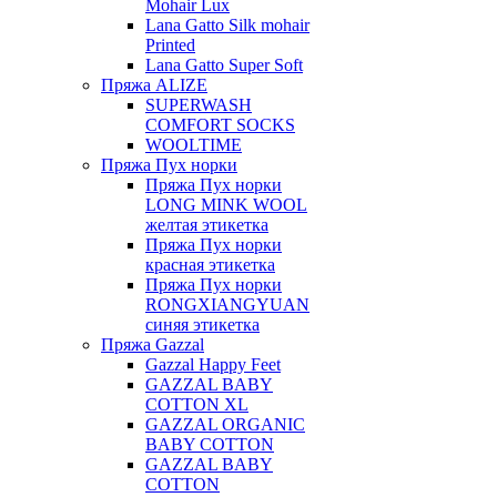
Mohair Lux
Lana Gatto Silk mohair
Printed
Lana Gatto Super Soft
Пряжа ALIZE
SUPERWASH
COMFORT SOCKS
WOOLTIME
Пряжа Пух норки
Пряжа Пух норки
LONG MINK WOOL
желтая этикетка
Пряжа Пух норки
красная этикетка
Пряжа Пух норки
RONGXIANGYUAN
синяя этикетка
Пряжа Gazzal
Gazzal Happy Feet
GAZZAL BABY
COTTON XL
GAZZAL ORGANIC
BABY COTTON
GAZZAL BABY
COTTON