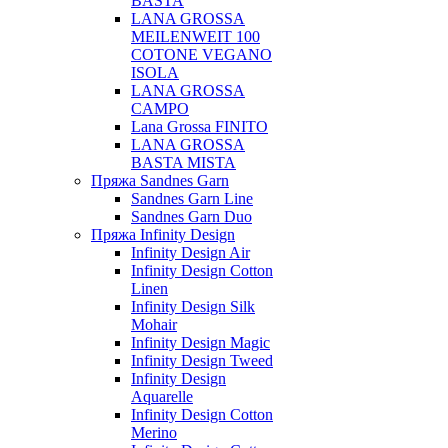
BASTA
LANA GROSSA
MEILENWEIT 100
COTONE VEGANO
ISOLA
LANA GROSSA
CAMPO
Lana Grossa FINITO
LANA GROSSA
BASTA MISTA
Пряжа Sandnes Garn
Sandnes Garn Line
Sandnes Garn Duo
Пряжа Infinity Design
Infinity Design Air
Infinity Design Cotton
Linen
Infinity Design Silk
Mohair
Infinity Design Magic
Infinity Design Tweed
Infinity Design
Aquarelle
Infinity Design Cotton
Merino