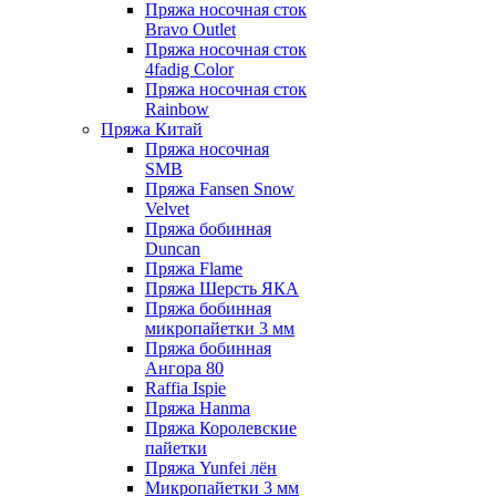
Пряжа носочная сток
Bravo Outlet
Пряжа носочная сток
4fadig Color
Пряжа носочная сток
Rainbow
Пряжа Китай
Пряжа носочная
SMB
Пряжа Fansen Snow
Velvet
Пряжа бобинная
Duncan
Пряжа Flame
Пряжа Шерсть ЯКА
Пряжа бобинная
микропайетки 3 мм
Пряжа бобинная
Ангора 80
Raffia Ispie
Пряжа Hanma
Пряжа Королевские
пайетки
Пряжа Yunfei лён
Микропайетки 3 мм