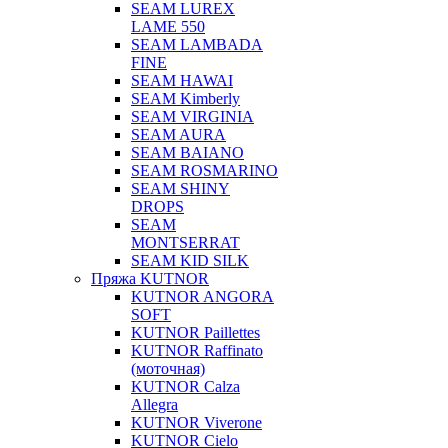
SEAM LUREX
LAME 550
SEAM LAMBADA
FINE
SEAM HAWAI
SEAM Kimberly
SEAM VIRGINIA
SEAM AURA
SEAM BAIANO
SEAM ROSMARINO
SEAM SHINY
DROPS
SEAM
MONTSERRAT
SEAM KID SILK
Пряжа KUTNOR
KUTNOR ANGORA
SOFT
KUTNOR Paillettes
KUTNOR Raffinato
(моточная)
KUTNOR Calza
Allegra
KUTNOR Viverone
KUTNOR Cielo