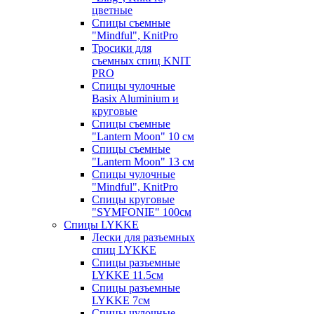
цветные
Спицы съемные
"Mindful", KnitPro
Тросики для
съемных спиц KNIT
PRO
Спицы чулочные
Basix Aluminium и
круговые
Спицы съемные
"Lantern Moon" 10 см
Спицы съемные
"Lantern Moon" 13 см
Спицы чулочные
"Mindful", KnitPro
Спицы круговые
"SYMFONIE" 100см
Спицы LYKKE
Лески для разъемных
спиц LYKKE
Спицы разъемные
LYKKE 11.5см
Спицы разъемные
LYKKE 7см
Спицы чулочные