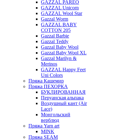
GAZZAL PAREO
GAZZAL Unicorn
GAZZAL Wool Star
Gazzal Worm
GAZZAL BABY
COTTON 205
Gazzal Barbie
Gazzal Teddy
Gazzal Baby Wool
Gazzal Baby Wool XL
Gazzal Marilyn &
Merinos
GAZZAL Happy Feet
Uni Colors
Пряжа Кашемир
Пряжа ПЕХОРКА
БУКЛИРОВАННАЯ
Перуанская альпака
Воздушный кант (Air
Lace)
Монгольский
верблюд
Пряжа Yarn art
MINK
Пряжа SEAM