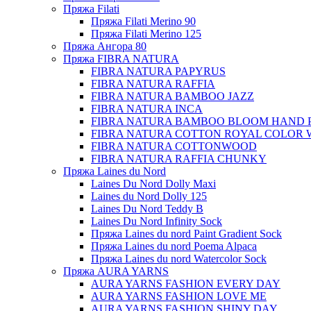
Пряжа Filati
Пряжа Filati Merino 90
Пряжа Filati Merino 125
Пряжа Ангора 80
Пряжа FIBRA NATURA
FIBRA NATURA PAPYRUS
FIBRA NATURA RAFFIA
FIBRA NATURA BAMBOO JAZZ
FIBRA NATURA INCA
FIBRA NATURA BAMBOO BLOOM HAND 
FIBRA NATURA COTTON ROYAL COLOR 
FIBRA NATURA COTTONWOOD
FIBRA NATURA RAFFIA CHUNKY
Пряжа Laines du Nord
Laines Du Nord Dolly Maxi
Laines du Nord Dolly 125
Laines Du Nord Teddy B
Laines Du Nord Infinity Sock
Пряжа Laines du nord Paint Gradient Sock
Пряжа Laines du nord Poema Alpaca
Пряжа Laines du nord Watercolor Sock
Пряжа AURA YARNS
AURA YARNS FASHION EVERY DAY
AURA YARNS FASHION LOVE ME
AURA YARNS FASHION SHINY DAY