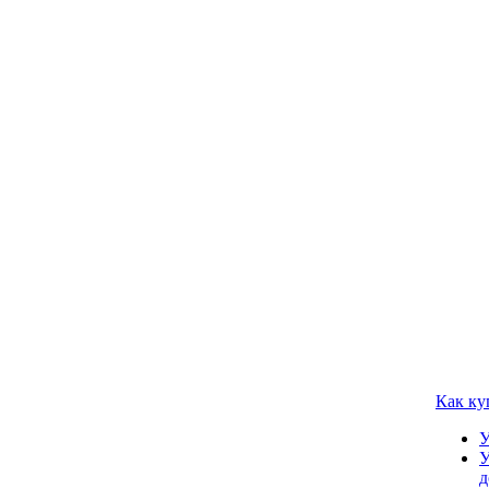
Как ку
У
У
д