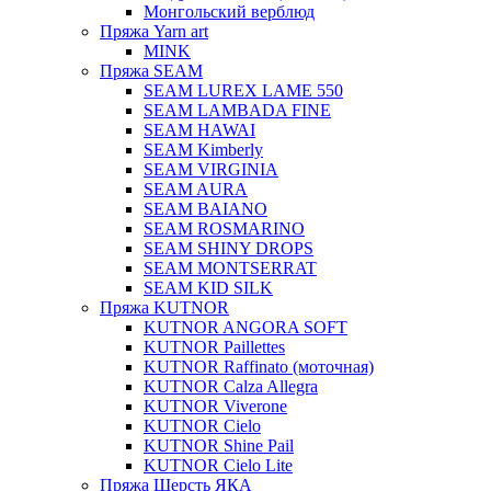
Монгольский верблюд
Пряжа Yarn art
MINK
Пряжа SEAM
SEAM LUREX LAME 550
SEAM LAMBADA FINE
SEAM HAWAI
SEAM Kimberly
SEAM VIRGINIA
SEAM AURA
SEAM BAIANO
SEAM ROSMARINO
SEAM SHINY DROPS
SEAM MONTSERRAT
SEAM KID SILK
Пряжа KUTNOR
KUTNOR ANGORA SOFT
KUTNOR Paillettes
KUTNOR Raffinato (моточная)
KUTNOR Calza Allegra
KUTNOR Viverone
KUTNOR Cielo
KUTNOR Shine Pail
KUTNOR Cielo Lite
Пряжа Шерсть ЯКА