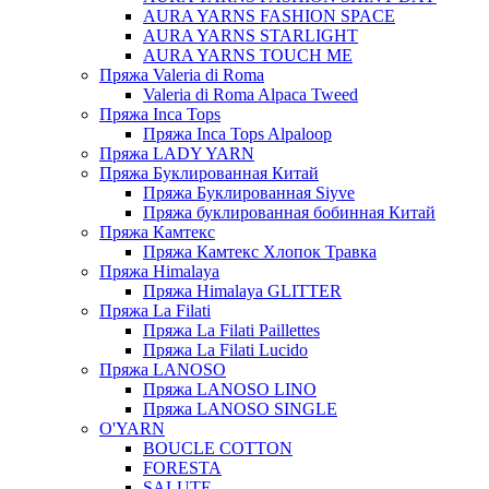
AURA YARNS FASHION SPACE
AURA YARNS STARLIGHT
AURA YARNS TOUCH ME
Пряжа Valeria di Roma
Valeria di Roma Alpaca Tweed
Пряжа Inca Tops
Пряжа Inca Tops Alpaloop
Пряжа LADY YARN
Пряжа Буклированная Китай
Пряжа Буклированная Siyve
Пряжа буклированная бобинная Китай
Пряжа Камтекс
Пряжа Камтекс Хлопок Травка
Пряжа Himalaya
Пряжа Himalaya GLITTER
Пряжа La Filati
Пряжа La Filati Paillettes
Пряжа La Filati Lucido
Пряжа LANOSO
Пряжа LANOSO LINO
Пряжа LANOSO SINGLE
O'YARN
BOUCLE COTTON
FORESTA
SALUTE