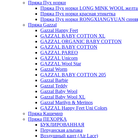
Пряжа Пух норки
Пряжа Пух норки LONG MINK WOOL желтая
Пряжа Пух норки красная этикетка
Пряжа Пух норки RONGXIANGYUAN синяя 
Пряжа Gazzal
Gazzal Happy Feet
GAZZAL BABY COTTON XL
GAZZAL ORGANIC BABY COTTON
GAZZAL BABY COTTON
GAZZAL PAREO
GAZZAL Unicorn
GAZZAL Wool Star
Gazzal Worm
GAZZAL BABY COTTON 205
Gazzal Barbie
Gazzal Teddy
Gazzal Baby Wool
Gazzal Baby Wool XL
Gazzal Marilyn & Merinos
GAZZAL Happy Feet Uni Colors
Пряжа Кашемир
Пряжа ПЕХОРКА
БУКЛИРОВАННАЯ
Перуанская альпака
Воздушный кант (Air Lace)