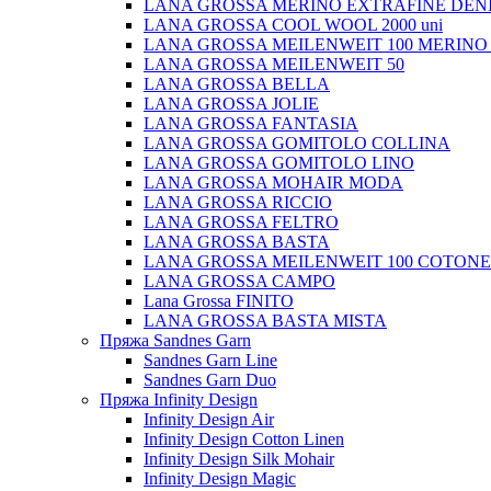
LANA GROSSA MERINO EXTRAFINE DEN
LANA GROSSA COOL WOOL 2000 uni
LANA GROSSA MEILENWEIT 100 MERINO
LANA GROSSA MEILENWEIT 50
LANA GROSSA BELLA
LANA GROSSA JOLIE
LANA GROSSA FANTASIA
LANA GROSSA GOMITOLO COLLINA
LANA GROSSA GOMITOLO LINO
LANA GROSSA MOHAIR MODA
LANA GROSSA RICCIO
LANA GROSSA FELTRO
LANA GROSSA BASTA
LANA GROSSA MEILENWEIT 100 COTON
LANA GROSSA CAMPO
Lana Grossa FINITO
LANA GROSSA BASTA MISTA
Пряжа Sandnes Garn
Sandnes Garn Line
Sandnes Garn Duo
Пряжа Infinity Design
Infinity Design Air
Infinity Design Cotton Linen
Infinity Design Silk Mohair
Infinity Design Magic