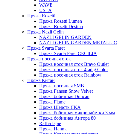
WAVE
USTA
Пряжа Rozetti
Пряжа Rozetti Lumen
Пряжа Rozetti Destina
Пряжа Nazli Gelin
NAZLI GELIN GARDEN
NAZLI GELIN GARDEN METALLIC
Пряжа Svarta Faret
Пряжа Svarta Faret CECILIA
Пряжа носочная сток
Пряжа носочная сток Bravo Outlet
Пряжа носочная сток 4fadig Color
Пряжа носочная сток Rainbow
Пряжа Китай
Пряжа носочная SMB
Пряжа Fansen Snow Velvet
Пряжа бобинная Duncan
Пряжа Flame
Пряжа Шерсть ЯКА
Пряжа бобинная микропайетки 3 мм
Пряжа бобинная Ангора 80
Raffia Ispie
Пряжа Hanma