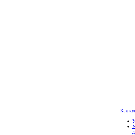
Как ку
У
У
д