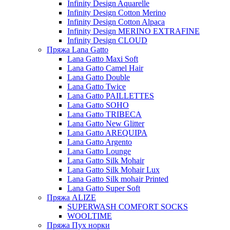
Infinity Design Aquarelle
Infinity Design Cotton Merino
Infinity Design Cotton Alpaca
Infinity Design MERINO EXTRAFINE
Infinity Design CLOUD
Пряжа Lana Gatto
Lana Gatto Maxi Soft
Lana Gatto Camel Hair
Lana Gatto Double
Lana Gatto Twice
Lana Gatto PAILLETTES
Lana Gatto SOHO
Lana Gatto TRIBECA
Lana Gatto New Glitter
Lana Gatto AREQUIPA
Lana Gatto Argento
Lana Gatto Lounge
Lana Gatto Silk Mohair
Lana Gatto Silk Mohair Lux
Lana Gatto Silk mohair Printed
Lana Gatto Super Soft
Пряжа ALIZE
SUPERWASH COMFORT SOCKS
WOOLTIME
Пряжа Пух норки