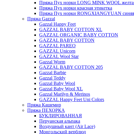
Пряжа Пух норки LONG MINK WOOL желтая
Пряжа Пух норки красная этикетка
Пряжа Пух норки RONGXIANGYUAN синяя 
Пряжа Gazzal
Gazzal Happy Feet
GAZZAL BABY COTTON XL
GAZZAL ORGANIC BABY COTTON
GAZZAL BABY COTTON
GAZZAL PAREO
GAZZAL Unicorn
GAZZAL Wool Star
Gazzal Worm
GAZZAL BABY COTTON 205
Gazzal Barbie
Gazzal Teddy
Gazzal Baby Wool
Gazzal Baby Wool XL
Gazzal Marilyn & Merinos
GAZZAL Happy Feet Uni Colors
Пряжа Кашемир
Пряжа ПЕХОРКА
БУКЛИРОВАННАЯ
Перуанская альпака
Воздушный кант (Air Lace)
Монгольский верблюд