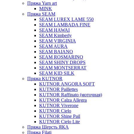
Пряжа Yarn art
MINK
Пряжа SEAM
SEAM LUREX LAME 550
SEAM LAMBADA FINE
SEAM HAWAI
SEAM Kimberly
SEAM VIRGINIA
SEAM AURA
SEAM BAIANO
SEAM ROSMARINO
SEAM SHINY DROPS
SEAM MONTSERRAT
SEAM KID SILK
Пряжа KUTNOR
KUTNOR ANGORA SOFT
KUTNOR Paillettes
KUTNOR Raffinato (моточная)
KUTNOR Calza Allegra
KUTNOR Viverone
KUTNOR Cielo
KUTNOR Shine Pail
KUTNOR Cielo Lite
Пряжа Шерсть ЯКА
Пряжа Filati