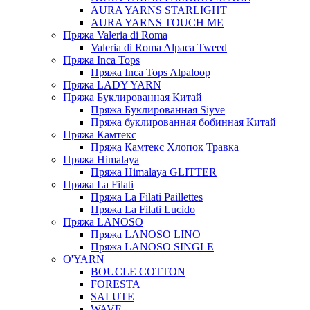
AURA YARNS STARLIGHT
AURA YARNS TOUCH ME
Пряжа Valeria di Roma
Valeria di Roma Alpaca Tweed
Пряжа Inca Tops
Пряжа Inca Tops Alpaloop
Пряжа LADY YARN
Пряжа Буклированная Китай
Пряжа Буклированная Siyve
Пряжа буклированная бобинная Китай
Пряжа Камтекс
Пряжа Камтекс Хлопок Травка
Пряжа Himalaya
Пряжа Himalaya GLITTER
Пряжа La Filati
Пряжа La Filati Paillettes
Пряжа La Filati Lucido
Пряжа LANOSO
Пряжа LANOSO LINO
Пряжа LANOSO SINGLE
O'YARN
BOUCLE COTTON
FORESTA
SALUTE
WAVE