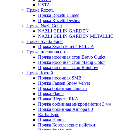
USTA
Пряжа Rozetti
Пряжа Rozetti Lumen
Пряжа Rozetti Destina
Пряжа Nazli Gelin
NAZLI GELIN GARDEN
NAZLI GELIN GARDEN METALLIC
Пряжа Svarta Faret
Пряжа Svarta Faret CECILIA
Пряжа носочная сток
Пряжа носочная сток Bravo Outlet
Пряжа носочная сток 4fadig Color
Пряжа носочная сток Rainbow
Пряжа Китай
Пряжа носочная SMB
Пряжа Fansen Snow Velvet
Пряжа бобинная Duncan
Пряжа Flame
Пряжа Шерсть ЯКА
Пряжа бобинная микропайетки 3 мм
Пряжа бобинная Ангора 80
Raffia Ispie
Пряжа Hanma
Пряжа Королевские пайетки