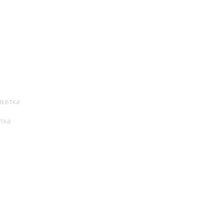
икетка
тка