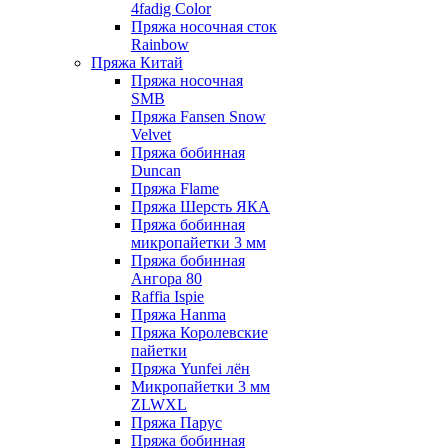
4fadig Color
Пряжа носочная сток
Rainbow
Пряжа Китай
Пряжа носочная
SMB
Пряжа Fansen Snow
Velvet
Пряжа бобинная
Duncan
Пряжа Flame
Пряжа Шерсть ЯКА
Пряжа бобинная
микропайетки 3 мм
Пряжа бобинная
Ангора 80
Raffia Ispie
Пряжа Hanma
Пряжа Королевские
пайетки
Пряжа Yunfei лён
Микропайетки 3 мм
ZLWXL
Пряжа Парус
Пряжа бобинная