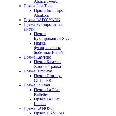
Alpaca Tweed
Пряжа Inca Tops
Пряжа Inca Tops
Alpaloop
Пряжа LADY YARN
Пряжа Буклированная
Китай
Пряжа
Буклированная Siyve
Пряжа
буклированная
бобинная Китай
Пряжа Камтекс
Пряжа Камтекс
Хлопок Травка
Пряжа Himalaya
Пряжа Himalaya
GLITTER
Пряжа La Filati
Пряжа La Filati
Paillettes
Пряжа La Filati
Lucido
Пряжа LANOSO
Пряжа LANOSO