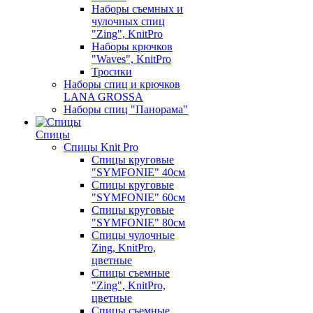
Наборы съемных и
чулочных спиц
"Zing", KnitPro
Наборы крючков
"Waves", KnitPro
Тросики
Наборы спиц и крючков
LANA GROSSA
Наборы спиц "Панорама"
Спицы
Спицы Knit Pro
Спицы круговые
"SYMFONIE" 40см
Спицы круговые
"SYMFONIE" 60см
Спицы круговые
"SYMFONIE" 80см
Спицы чулочные
Zing, KnitPro,
цветные
Спицы съемные
"Zing", KnitPro,
цветные
Спицы съемные