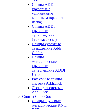
Trio
Спицы ADDI
круговые с
удлиненным
кончиком (красная
леска)
Спицы ADDI
круговые
супергладкие
(золотая леска)
Спицы чулочные
сверхлегкие Addi
Colibri
Спицы
металлические
круговые
супергладкие ADDI
Unicorn
Разъемные спицы
система AddiClick
Леска для системы
AddiClick
Спицы ChiaoGoo
Спицы круговые
металлические KNIT