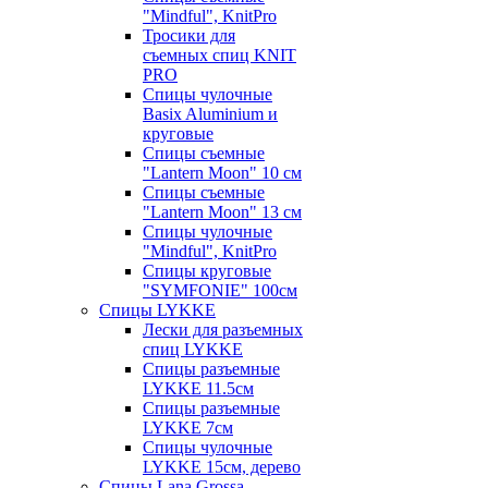
"Mindful", KnitPro
Тросики для
съемных спиц KNIT
PRO
Спицы чулочные
Basix Aluminium и
круговые
Спицы съемные
"Lantern Moon" 10 см
Спицы съемные
"Lantern Moon" 13 см
Спицы чулочные
"Mindful", KnitPro
Спицы круговые
"SYMFONIE" 100см
Спицы LYKKE
Лески для разъемных
спиц LYKKE
Спицы разъемные
LYKKE 11.5см
Спицы разъемные
LYKKE 7см
Спицы чулочные
LYKKE 15см, дерево
Спицы Lana Grossa