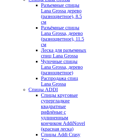
Разъемные спицы
Lana Grossa дерево
(разноцветное), 8.5
см
Разъёмные спицы
Lana Grossa, дерево
(разноцветное), 11.5
см
Леска для разъемных
спиц Lana Grossa
Чулочные спицы
Lana Grossa, дерево
(разноцветное)
Распродажа спиц
Lana Grossa
Спицы ADDI
Спицы круговые
супергладкие
квадратные
рифлёные с
удлиненным
кончиком AddiNovel
(красная леска)
Спицы Addi Crasy