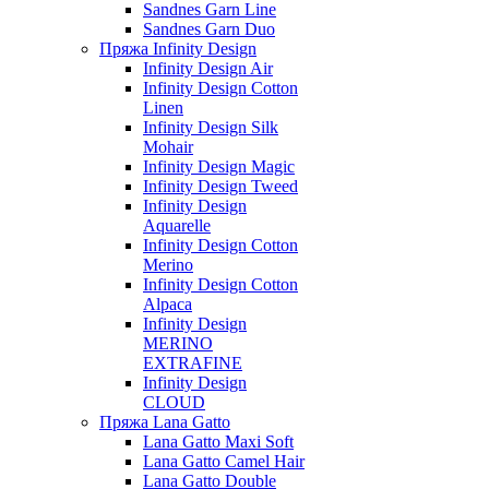
Sandnes Garn Line
Sandnes Garn Duo
Пряжа Infinity Design
Infinity Design Air
Infinity Design Cotton
Linen
Infinity Design Silk
Mohair
Infinity Design Magic
Infinity Design Tweed
Infinity Design
Aquarelle
Infinity Design Cotton
Merino
Infinity Design Cotton
Alpaca
Infinity Design
MERINO
EXTRAFINE
Infinity Design
CLOUD
Пряжа Lana Gatto
Lana Gatto Maxi Soft
Lana Gatto Camel Hair
Lana Gatto Double