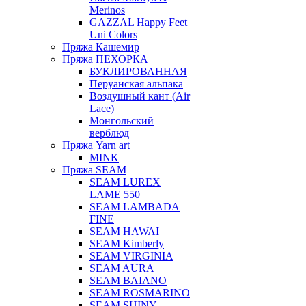
Merinos
GAZZAL Happy Feet
Uni Colors
Пряжа Кашемир
Пряжа ПЕХОРКА
БУКЛИРОВАННАЯ
Перуанская альпака
Воздушный кант (Air
Lace)
Монгольский
верблюд
Пряжа Yarn art
MINK
Пряжа SEAM
SEAM LUREX
LAME 550
SEAM LAMBADA
FINE
SEAM HAWAI
SEAM Kimberly
SEAM VIRGINIA
SEAM AURA
SEAM BAIANO
SEAM ROSMARINO
SEAM SHINY