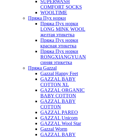
SUPERWASH
COMFORT SOCKS
WOOLTIME
Пряжа Пух норки
Пряжа Пух норки
LONG MINK WOOL
желтая этикетка
Пряжа Пух норки
красная этикетка
Пряжа Пух норки
RONGXIANGYUAN
синяя этикетка
Пряжа Gazzal
Gazzal Happy Feet
GAZZAL BABY
COTTON XL
GAZZAL ORGANIC
BABY COTTON
GAZZAL BABY
COTTON
GAZZAL PAREO
GAZZAL Unicorn
GAZZAL Wool Star
Gazzal Worm
GAZZAL BABY