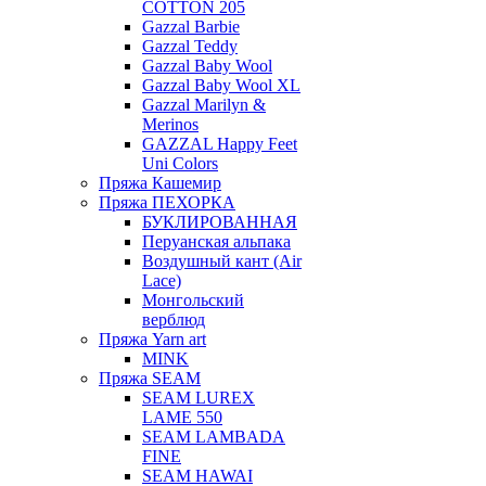
COTTON 205
Gazzal Barbie
Gazzal Teddy
Gazzal Baby Wool
Gazzal Baby Wool XL
Gazzal Marilyn &
Merinos
GAZZAL Happy Feet
Uni Colors
Пряжа Кашемир
Пряжа ПЕХОРКА
БУКЛИРОВАННАЯ
Перуанская альпака
Воздушный кант (Air
Lace)
Монгольский
верблюд
Пряжа Yarn art
MINK
Пряжа SEAM
SEAM LUREX
LAME 550
SEAM LAMBADA
FINE
SEAM HAWAI