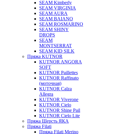
SEAM Kimberly
SEAM VIRGINIA
SEAM AURA
SEAM BAIANO
SEAM ROSMARINO
SEAM SHINY
DROPS
SEAM
MONTSERRAT
SEAM KID SILK
Пряжа KUTNOR
KUTNOR ANGORA
SOFT
KUTNOR Paillettes
KUTNOR Raffinato
(моточная)
KUTNOR Calza
Allegra
KUTNOR Viverone
KUTNOR Cielo
KUTNOR Shine Pail
KUTNOR Cielo Lite
Пряжа Шерсть ЯКА
Пряжа Filati
Пряжа Filati Merino