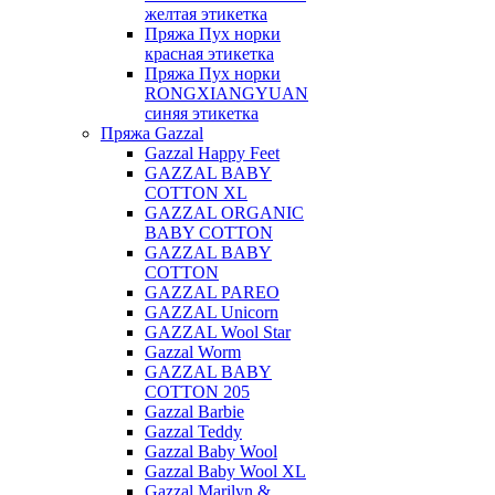
желтая этикетка
Пряжа Пух норки
красная этикетка
Пряжа Пух норки
RONGXIANGYUAN
синяя этикетка
Пряжа Gazzal
Gazzal Happy Feet
GAZZAL BABY
COTTON XL
GAZZAL ORGANIC
BABY COTTON
GAZZAL BABY
COTTON
GAZZAL PAREO
GAZZAL Unicorn
GAZZAL Wool Star
Gazzal Worm
GAZZAL BABY
COTTON 205
Gazzal Barbie
Gazzal Teddy
Gazzal Baby Wool
Gazzal Baby Wool XL
Gazzal Marilyn &