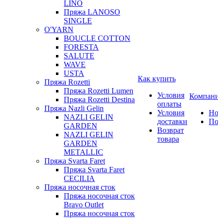
LINO
Пряжа LANOSO
SINGLE
O'YARN
BOUCLE COTTON
FORESTA
SALUTE
WAVE
USTA
Как купить
Пряжа Rozetti
Пряжа Rozetti Lumen
Условия
Компан
Пряжа Rozetti Destina
оплаты
Пряжа Nazli Gelin
Условия
Но
NAZLI GELIN
доставки
По
GARDEN
Возврат
NAZLI GELIN
товара
GARDEN
METALLIC
Пряжа Svarta Faret
Пряжа Svarta Faret
CECILIA
Пряжа носочная сток
Пряжа носочная сток
Bravo Outlet
Пряжа носочная сток