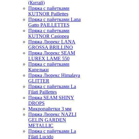
(Китай)
Пряжа с пайетками
KUTNOR Paillettes
Пряжа с пайетками Lana
Gatto PAILLETTES
Пряжа с пайетками
KUTNOR Casiopea
Пряжа Люрекс LANA
GROSSA BRILLINO
Пряжа Люрекс SEAM
LUREX LAME 550
Пряжа с пайетками
Капельки
Пряжа Люрекс Himalaya
GLITTER
Пряжа с пайетками La
Filati Paillettes
Пряжа SEAM SHINY
DROPS
Микропайетки 3 мм
Пряжа Люрекс NAZLI
GELIN GARDEN
METALLIC
Пряжа с пайетками La
Filati Lucido