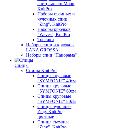
спиц Lantern Moon,
KnitPro
Наборы съемных и
чулочных спиц
"Zing", KnitPro
Наборы крючков
"Waves", KnitPro
Тросики
Наборы спиц и крючков
LANA GROSSA
Наборы спиц "Панорама"
Спицы
Спицы Knit Pro
Спицы круговые
"SYMFONIE" 40см
Спицы круговые
"SYMFONIE" 60см
Спицы круговые
"SYMFONIE" 80см
Спицы чулочные
Zing, KnitPro,
цветные
Спицы съемные
"Zing", KnitPro,