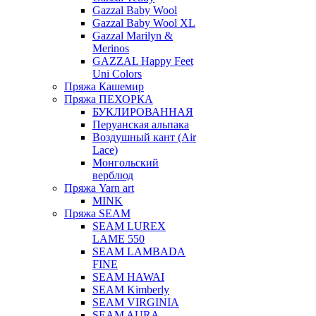
Gazzal Baby Wool
Gazzal Baby Wool XL
Gazzal Marilyn &
Merinos
GAZZAL Happy Feet
Uni Colors
Пряжа Кашемир
Пряжа ПЕХОРКА
БУКЛИРОВАННАЯ
Перуанская альпака
Воздушный кант (Air
Lace)
Монгольский
верблюд
Пряжа Yarn art
MINK
Пряжа SEAM
SEAM LUREX
LAME 550
SEAM LAMBADA
FINE
SEAM HAWAI
SEAM Kimberly
SEAM VIRGINIA
SEAM AURA