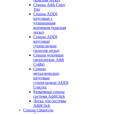
(красная леска)
Спицы Addi Crasy
Trio
Спицы ADDI
круговые с
удлиненным
кончиком (красная
леска)
Спицы ADDI
круговые
супергладкие
(золотая леска)
Спицы чулочные
сверхлегкие Addi
Colibri
Спицы
металлические
круговые
супергладкие ADDI
Unicorn
Разъемные спицы
система AddiClick
Леска для системы
AddiClick
Спицы ChiaoGoo