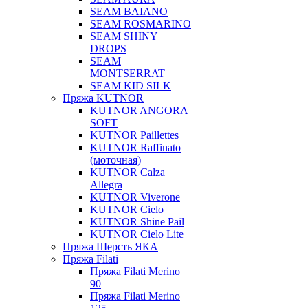
SEAM BAIANO
SEAM ROSMARINO
SEAM SHINY
DROPS
SEAM
MONTSERRAT
SEAM KID SILK
Пряжа KUTNOR
KUTNOR ANGORA
SOFT
KUTNOR Paillettes
KUTNOR Raffinato
(моточная)
KUTNOR Calza
Allegra
KUTNOR Viverone
KUTNOR Cielo
KUTNOR Shine Pail
KUTNOR Cielo Lite
Пряжа Шерсть ЯКА
Пряжа Filati
Пряжа Filati Merino
90
Пряжа Filati Merino