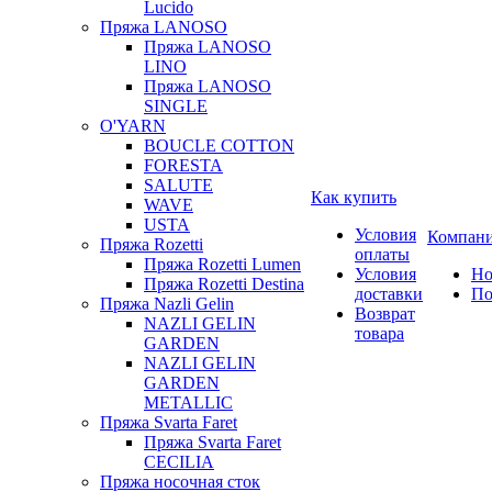
Lucido
Пряжа LANOSO
Пряжа LANOSO
LINO
Пряжа LANOSO
SINGLE
O'YARN
BOUCLE COTTON
FORESTA
SALUTE
Как купить
WAVE
USTA
Условия
Компан
Пряжа Rozetti
оплаты
Пряжа Rozetti Lumen
Условия
Но
Пряжа Rozetti Destina
доставки
По
Пряжа Nazli Gelin
Возврат
NAZLI GELIN
товара
GARDEN
NAZLI GELIN
GARDEN
METALLIC
Пряжа Svarta Faret
Пряжа Svarta Faret
CECILIA
Пряжа носочная сток