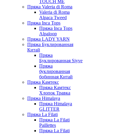
TOUCH ME
Пряжа Valeria di Roma
Valeria di Roma
Alpaca Tweed
Пряжа Inca Tops
Пряжа Inca Tops
Alpaloop
Пряжа LADY YARN
Пряжа Буклированная
Китай
Пряжа
Буклированная Siyve
Пряжа
буклированная
бобинная Китай
Пряжа Камтекс
Пряжа Камтекс
Хлопок Травка
Пряжа Himalaya
Пряжа Himalaya
GLITTER
Пряжа La Filati
Пряжа La Filati
Paillettes
Пряжа La Filati