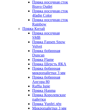
Пряжа носочная сток
Bravo Outlet
Пряжа носочная сток
4fadig Color
Пряжа носочная сток
Rainbow
Пряжа Китай
Пряжа носочная
SMB
Пряжа Fansen Snow
Velvet
Пряжа бобинная
Duncan
Пряжа Flame
Пряжа Шерсть ЯКА
Пряжа бобинная
микропайетки 3 мм
Пряжа бобинная
Ангора 80
Raffia Ispie
Пряжа Hanma
Пряжа Королевские
пайетки
Пряжа Yunfei лён
Микропайетки 3 мм