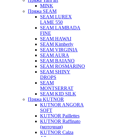
Пряжа Yarn art
MINK
Пряжа SEAM
SEAM LUREX
LAME 550
SEAM LAMBADA
FINE
SEAM HAWAI
SEAM Kimberly
SEAM VIRGINIA
SEAM AURA
SEAM BAIANO
SEAM ROSMARINO
SEAM SHINY
DROPS
SEAM
MONTSERRAT
SEAM KID SILK
Пряжа KUTNOR
KUTNOR ANGORA
SOFT
KUTNOR Paillettes
KUTNOR Raffinato
(моточная)
KUTNOR Calza