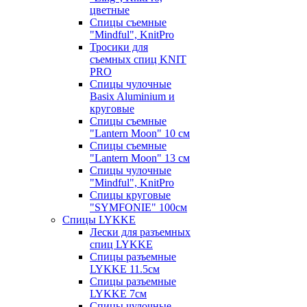
цветные
Спицы съемные
"Mindful", KnitPro
Тросики для
съемных спиц KNIT
PRO
Спицы чулочные
Basix Aluminium и
круговые
Спицы съемные
"Lantern Moon" 10 см
Спицы съемные
"Lantern Moon" 13 см
Спицы чулочные
"Mindful", KnitPro
Спицы круговые
"SYMFONIE" 100см
Спицы LYKKE
Лески для разъемных
спиц LYKKE
Спицы разъемные
LYKKE 11.5см
Спицы разъемные
LYKKE 7см
Спицы чулочные