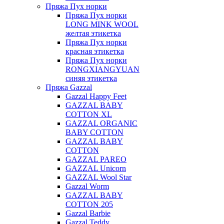
Пряжа Пух норки
Пряжа Пух норки
LONG MINK WOOL
желтая этикетка
Пряжа Пух норки
красная этикетка
Пряжа Пух норки
RONGXIANGYUAN
синяя этикетка
Пряжа Gazzal
Gazzal Happy Feet
GAZZAL BABY
COTTON XL
GAZZAL ORGANIC
BABY COTTON
GAZZAL BABY
COTTON
GAZZAL PAREO
GAZZAL Unicorn
GAZZAL Wool Star
Gazzal Worm
GAZZAL BABY
COTTON 205
Gazzal Barbie
Gazzal Teddy