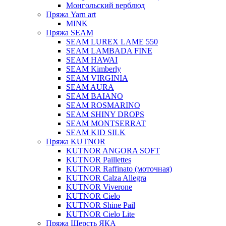
Монгольский верблюд
Пряжа Yarn art
MINK
Пряжа SEAM
SEAM LUREX LAME 550
SEAM LAMBADA FINE
SEAM HAWAI
SEAM Kimberly
SEAM VIRGINIA
SEAM AURA
SEAM BAIANO
SEAM ROSMARINO
SEAM SHINY DROPS
SEAM MONTSERRAT
SEAM KID SILK
Пряжа KUTNOR
KUTNOR ANGORA SOFT
KUTNOR Paillettes
KUTNOR Raffinato (моточная)
KUTNOR Calza Allegra
KUTNOR Viverone
KUTNOR Cielo
KUTNOR Shine Pail
KUTNOR Cielo Lite
Пряжа Шерсть ЯКА