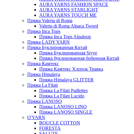
AURA YARNS FASHION SPACE
AURA YARNS STARLIGHT
AURA YARNS TOUCH ME
Пряжа Valeria di Roma
Valeria di Roma Alpaca Tweed
Пряжа Inca Tops
Пряжа Inca Tops Alpaloop
Пряжа LADY YARN
Пряжа Буклированная Китай
Пряжа Буклированная Siyve
Пряжа буклированная бобинная Китай
Пряжа Камтекс
Пряжа Камтекс Хлопок Травка
Пряжа Himalaya
Пряжа Himalaya GLITTER
Пряжа La Filati
Пряжа La Filati Paillettes
Пряжа La Filati Lucido
Пряжа LANOSO
Пряжа LANOSO LINO
Пряжа LANOSO SINGLE
O'YARN
BOUCLE COTTON
FORESTA
SALUTE