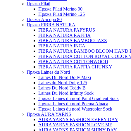
Пряжа Filati
Пряжа Filati Merino 90
Пряжа Filati Merino 125
Пряжа Ангора 80
Пряжа FIBRA NATURA
FIBRA NATURA PAPYRUS
FIBRA NATURA RAFFIA
FIBRA NATURA BAMBOO JAZZ
FIBRA NATURA INCA
FIBRA NATURA BAMBOO BLOOM HAND 
FIBRA NATURA COTTON ROYAL COLOR 
FIBRA NATURA COTTONWOOD
FIBRA NATURA RAFFIA CHUNKY
Пряжа Laines du Nord
Laines Du Nord Dolly Maxi
Laines du Nord Dolly 125
Laines Du Nord Teddy B
Laines Du Nord Infinity Sock
Пряжа Laines du nord Paint Gradient Sock
Пряжа Laines du nord Poema Alpaca
Пряжа Laines du nord Watercolor Sock
Пряжа AURA YARNS
AURA YARNS FASHION EVERY DAY
AURA YARNS FASHION LOVE ME
AURA YARNS FASHION SHINY DAY