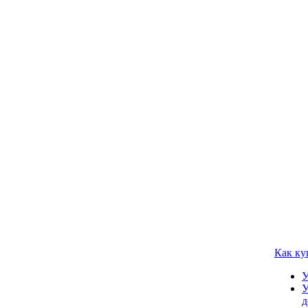
Как ку
У
У
д