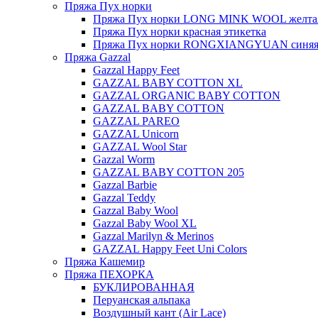
Пряжа Пух норки
Пряжа Пух норки LONG MINK WOOL желтая
Пряжа Пух норки красная этикетка
Пряжа Пух норки RONGXIANGYUAN синяя 
Пряжа Gazzal
Gazzal Happy Feet
GAZZAL BABY COTTON XL
GAZZAL ORGANIC BABY COTTON
GAZZAL BABY COTTON
GAZZAL PAREO
GAZZAL Unicorn
GAZZAL Wool Star
Gazzal Worm
GAZZAL BABY COTTON 205
Gazzal Barbie
Gazzal Teddy
Gazzal Baby Wool
Gazzal Baby Wool XL
Gazzal Marilyn & Merinos
GAZZAL Happy Feet Uni Colors
Пряжа Кашемир
Пряжа ПЕХОРКА
БУКЛИРОВАННАЯ
Перуанская альпака
Воздушный кант (Air Lace)