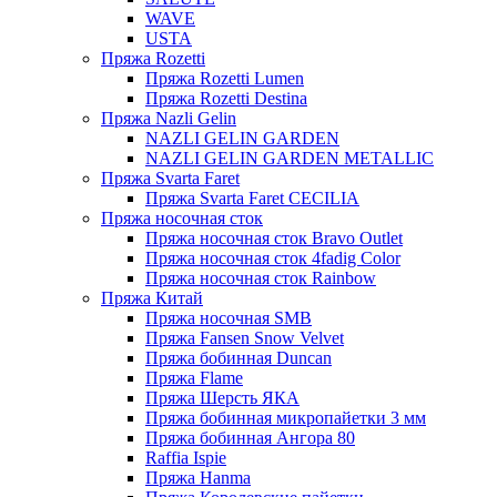
WAVE
USTA
Пряжа Rozetti
Пряжа Rozetti Lumen
Пряжа Rozetti Destina
Пряжа Nazli Gelin
NAZLI GELIN GARDEN
NAZLI GELIN GARDEN METALLIC
Пряжа Svarta Faret
Пряжа Svarta Faret CECILIA
Пряжа носочная сток
Пряжа носочная сток Bravo Outlet
Пряжа носочная сток 4fadig Color
Пряжа носочная сток Rainbow
Пряжа Китай
Пряжа носочная SMB
Пряжа Fansen Snow Velvet
Пряжа бобинная Duncan
Пряжа Flame
Пряжа Шерсть ЯКА
Пряжа бобинная микропайетки 3 мм
Пряжа бобинная Ангора 80
Raffia Ispie
Пряжа Hanma