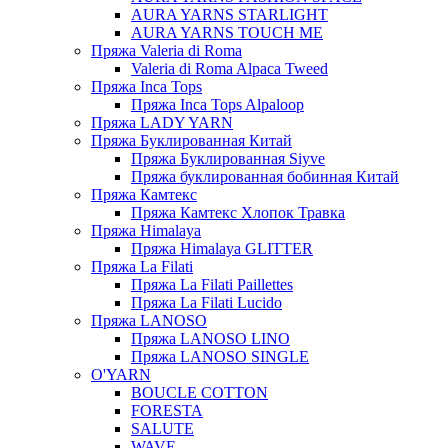
AURA YARNS STARLIGHT
AURA YARNS TOUCH ME
Пряжа Valeria di Roma
Valeria di Roma Alpaca Tweed
Пряжа Inca Tops
Пряжа Inca Tops Alpaloop
Пряжа LADY YARN
Пряжа Буклированная Китай
Пряжа Буклированная Siyve
Пряжа буклированная бобинная Китай
Пряжа Камтекс
Пряжа Камтекс Хлопок Травка
Пряжа Himalaya
Пряжа Himalaya GLITTER
Пряжа La Filati
Пряжа La Filati Paillettes
Пряжа La Filati Lucido
Пряжа LANOSO
Пряжа LANOSO LINO
Пряжа LANOSO SINGLE
O'YARN
BOUCLE COTTON
FORESTA
SALUTE
WAVE