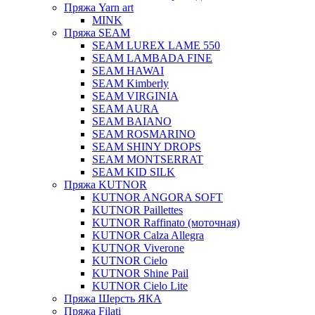
Пряжа Yarn art
MINK
Пряжа SEAM
SEAM LUREX LAME 550
SEAM LAMBADA FINE
SEAM HAWAI
SEAM Kimberly
SEAM VIRGINIA
SEAM AURA
SEAM BAIANO
SEAM ROSMARINO
SEAM SHINY DROPS
SEAM MONTSERRAT
SEAM KID SILK
Пряжа KUTNOR
KUTNOR ANGORA SOFT
KUTNOR Paillettes
KUTNOR Raffinato (моточная)
KUTNOR Calza Allegra
KUTNOR Viverone
KUTNOR Cielo
KUTNOR Shine Pail
KUTNOR Cielo Lite
Пряжа Шерсть ЯКА
Пряжа Filati