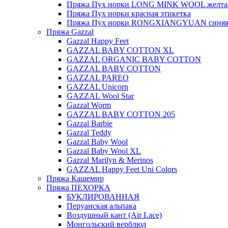
Пряжа Пух норки LONG MINK WOOL желтая
Пряжа Пух норки красная этикетка
Пряжа Пух норки RONGXIANGYUAN синяя 
Пряжа Gazzal
Gazzal Happy Feet
GAZZAL BABY COTTON XL
GAZZAL ORGANIC BABY COTTON
GAZZAL BABY COTTON
GAZZAL PAREO
GAZZAL Unicorn
GAZZAL Wool Star
Gazzal Worm
GAZZAL BABY COTTON 205
Gazzal Barbie
Gazzal Teddy
Gazzal Baby Wool
Gazzal Baby Wool XL
Gazzal Marilyn & Merinos
GAZZAL Happy Feet Uni Colors
Пряжа Кашемир
Пряжа ПЕХОРКА
БУКЛИРОВАННАЯ
Перуанская альпака
Воздушный кант (Air Lace)
Монгольский верблюд