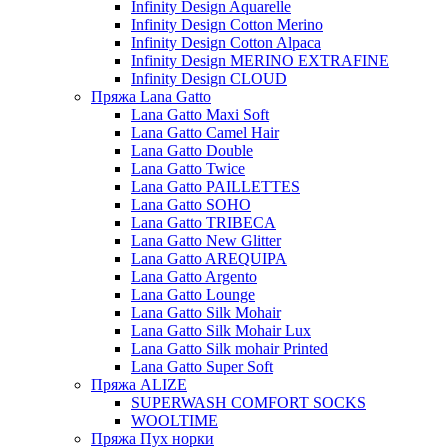
Infinity Design Aquarelle
Infinity Design Cotton Merino
Infinity Design Cotton Alpaca
Infinity Design MERINO EXTRAFINE
Infinity Design CLOUD
Пряжа Lana Gatto
Lana Gatto Maxi Soft
Lana Gatto Camel Hair
Lana Gatto Double
Lana Gatto Twice
Lana Gatto PAILLETTES
Lana Gatto SOHO
Lana Gatto TRIBECA
Lana Gatto New Glitter
Lana Gatto AREQUIPA
Lana Gatto Argento
Lana Gatto Lounge
Lana Gatto Silk Mohair
Lana Gatto Silk Mohair Lux
Lana Gatto Silk mohair Printed
Lana Gatto Super Soft
Пряжа ALIZE
SUPERWASH COMFORT SOCKS
WOOLTIME
Пряжа Пух норки