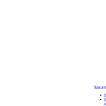
Как ку
У
У
д