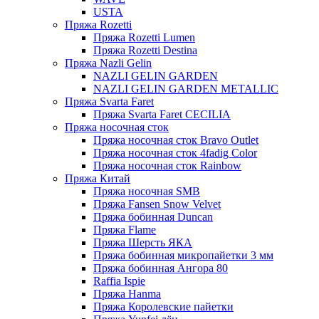
USTA
Пряжа Rozetti
Пряжа Rozetti Lumen
Пряжа Rozetti Destina
Пряжа Nazli Gelin
NAZLI GELIN GARDEN
NAZLI GELIN GARDEN METALLIC
Пряжа Svarta Faret
Пряжа Svarta Faret CECILIA
Пряжа носочная сток
Пряжа носочная сток Bravo Outlet
Пряжа носочная сток 4fadig Color
Пряжа носочная сток Rainbow
Пряжа Китай
Пряжа носочная SMB
Пряжа Fansen Snow Velvet
Пряжа бобинная Duncan
Пряжа Flame
Пряжа Шерсть ЯКА
Пряжа бобинная микропайетки 3 мм
Пряжа бобинная Ангора 80
Raffia Ispie
Пряжа Hanma
Пряжа Королевские пайетки