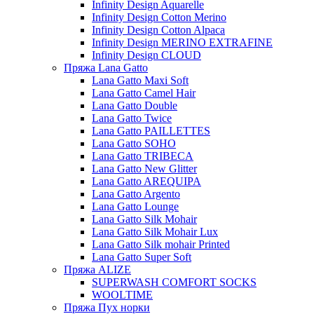
Infinity Design Aquarelle
Infinity Design Cotton Merino
Infinity Design Cotton Alpaca
Infinity Design MERINO EXTRAFINE
Infinity Design CLOUD
Пряжа Lana Gatto
Lana Gatto Maxi Soft
Lana Gatto Camel Hair
Lana Gatto Double
Lana Gatto Twice
Lana Gatto PAILLETTES
Lana Gatto SOHO
Lana Gatto TRIBECA
Lana Gatto New Glitter
Lana Gatto AREQUIPA
Lana Gatto Argento
Lana Gatto Lounge
Lana Gatto Silk Mohair
Lana Gatto Silk Mohair Lux
Lana Gatto Silk mohair Printed
Lana Gatto Super Soft
Пряжа ALIZE
SUPERWASH COMFORT SOCKS
WOOLTIME
Пряжа Пух норки