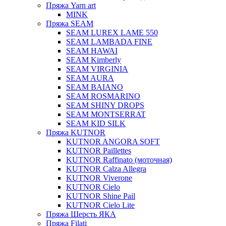
Пряжа Yarn art
MINK
Пряжа SEAM
SEAM LUREX LAME 550
SEAM LAMBADA FINE
SEAM HAWAI
SEAM Kimberly
SEAM VIRGINIA
SEAM AURA
SEAM BAIANO
SEAM ROSMARINO
SEAM SHINY DROPS
SEAM MONTSERRAT
SEAM KID SILK
Пряжа KUTNOR
KUTNOR ANGORA SOFT
KUTNOR Paillettes
KUTNOR Raffinato (моточная)
KUTNOR Calza Allegra
KUTNOR Viverone
KUTNOR Cielo
KUTNOR Shine Pail
KUTNOR Cielo Lite
Пряжа Шерсть ЯКА
Пряжа Filati