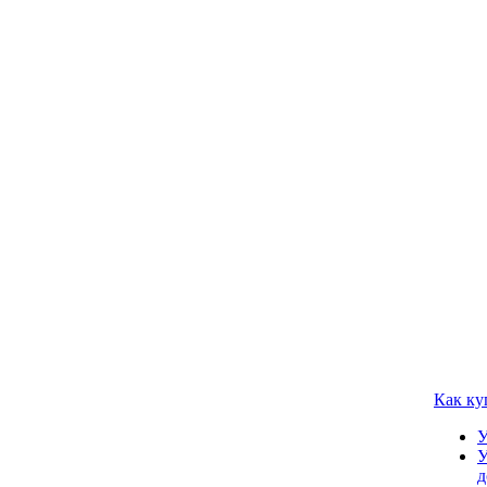
Как ку
У
У
д