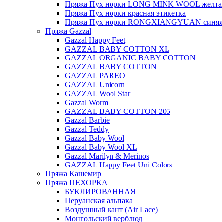
Пряжа Пух норки LONG MINK WOOL желтая
Пряжа Пух норки красная этикетка
Пряжа Пух норки RONGXIANGYUAN синяя 
Пряжа Gazzal
Gazzal Happy Feet
GAZZAL BABY COTTON XL
GAZZAL ORGANIC BABY COTTON
GAZZAL BABY COTTON
GAZZAL PAREO
GAZZAL Unicorn
GAZZAL Wool Star
Gazzal Worm
GAZZAL BABY COTTON 205
Gazzal Barbie
Gazzal Teddy
Gazzal Baby Wool
Gazzal Baby Wool XL
Gazzal Marilyn & Merinos
GAZZAL Happy Feet Uni Colors
Пряжа Кашемир
Пряжа ПЕХОРКА
БУКЛИРОВАННАЯ
Перуанская альпака
Воздушный кант (Air Lace)
Монгольский верблюд