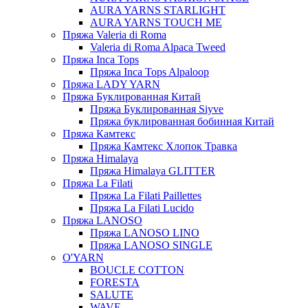
AURA YARNS STARLIGHT
AURA YARNS TOUCH ME
Пряжа Valeria di Roma
Valeria di Roma Alpaca Tweed
Пряжа Inca Tops
Пряжа Inca Tops Alpaloop
Пряжа LADY YARN
Пряжа Буклированная Китай
Пряжа Буклированная Siyve
Пряжа буклированная бобинная Китай
Пряжа Камтекс
Пряжа Камтекс Хлопок Травка
Пряжа Himalaya
Пряжа Himalaya GLITTER
Пряжа La Filati
Пряжа La Filati Paillettes
Пряжа La Filati Lucido
Пряжа LANOSO
Пряжа LANOSO LINO
Пряжа LANOSO SINGLE
O'YARN
BOUCLE COTTON
FORESTA
SALUTE
WAVE