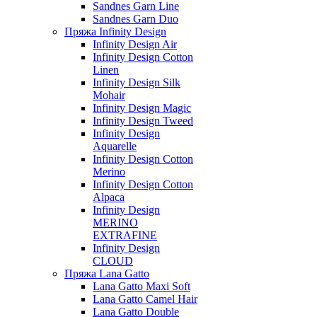
Sandnes Garn Line
Sandnes Garn Duo
Пряжа Infinity Design
Infinity Design Air
Infinity Design Cotton
Linen
Infinity Design Silk
Mohair
Infinity Design Magic
Infinity Design Tweed
Infinity Design
Aquarelle
Infinity Design Cotton
Merino
Infinity Design Cotton
Alpaca
Infinity Design
MERINO
EXTRAFINE
Infinity Design
CLOUD
Пряжа Lana Gatto
Lana Gatto Maxi Soft
Lana Gatto Camel Hair
Lana Gatto Double