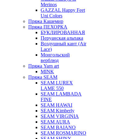
Merinos
GAZZAL Happy Feet
Uni Colors
Пряжа Кашемир
Пряжа ПЕХОРКА
БУКЛИРОВАННАЯ
Перуанская альпака
Воздушный кант (Air
Lace)
Монгольский
верблюд
Пряжа Yarn art
MINK
Пряжа SEAM
SEAM LUREX
LAME 550
SEAM LAMBADA
FINE
SEAM HAWAI
SEAM Kimberly
SEAM VIRGINIA
SEAM AURA
SEAM BAIANO
SEAM ROSMARINO
SEAM SHINY