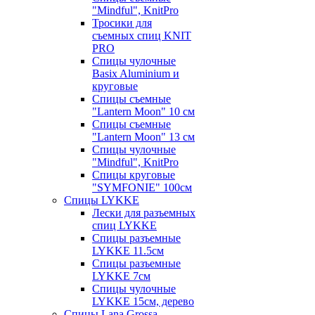
"Mindful", KnitPro
Тросики для
съемных спиц KNIT
PRO
Спицы чулочные
Basix Aluminium и
круговые
Спицы съемные
"Lantern Moon" 10 см
Спицы съемные
"Lantern Moon" 13 см
Спицы чулочные
"Mindful", KnitPro
Спицы круговые
"SYMFONIE" 100см
Спицы LYKKE
Лески для разъемных
спиц LYKKE
Спицы разъемные
LYKKE 11.5см
Спицы разъемные
LYKKE 7см
Спицы чулочные
LYKKE 15см, дерево
Спицы Lana Grossa