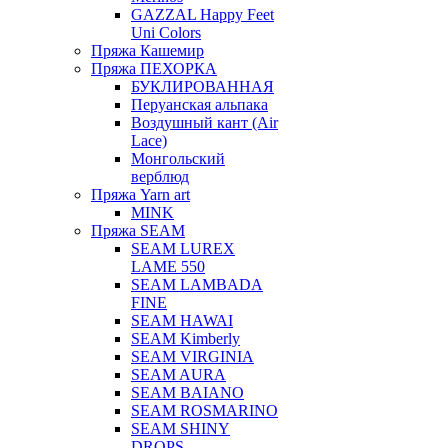
GAZZAL Happy Feet
Uni Colors
Пряжа Кашемир
Пряжа ПЕХОРКА
БУКЛИРОВАННАЯ
Перуанская альпака
Воздушный кант (Air
Lace)
Монгольский
верблюд
Пряжа Yarn art
MINK
Пряжа SEAM
SEAM LUREX
LAME 550
SEAM LAMBADA
FINE
SEAM HAWAI
SEAM Kimberly
SEAM VIRGINIA
SEAM AURA
SEAM BAIANO
SEAM ROSMARINO
SEAM SHINY
DROPS