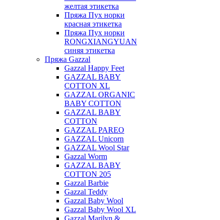
желтая этикетка
Пряжа Пух норки
красная этикетка
Пряжа Пух норки
RONGXIANGYUAN
синяя этикетка
Пряжа Gazzal
Gazzal Happy Feet
GAZZAL BABY
COTTON XL
GAZZAL ORGANIC
BABY COTTON
GAZZAL BABY
COTTON
GAZZAL PAREO
GAZZAL Unicorn
GAZZAL Wool Star
Gazzal Worm
GAZZAL BABY
COTTON 205
Gazzal Barbie
Gazzal Teddy
Gazzal Baby Wool
Gazzal Baby Wool XL
Gazzal Marilyn &