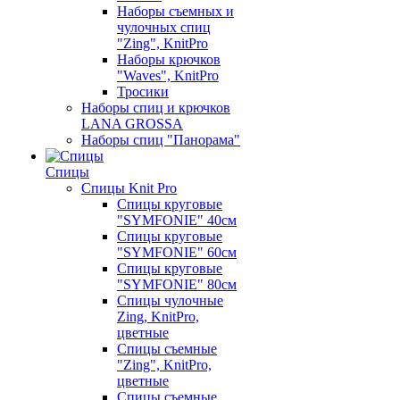
Наборы съемных и
чулочных спиц
"Zing", KnitPro
Наборы крючков
"Waves", KnitPro
Тросики
Наборы спиц и крючков
LANA GROSSA
Наборы спиц "Панорама"
Спицы
Спицы Knit Pro
Спицы круговые
"SYMFONIE" 40см
Спицы круговые
"SYMFONIE" 60см
Спицы круговые
"SYMFONIE" 80см
Спицы чулочные
Zing, KnitPro,
цветные
Спицы съемные
"Zing", KnitPro,
цветные
Спицы съемные