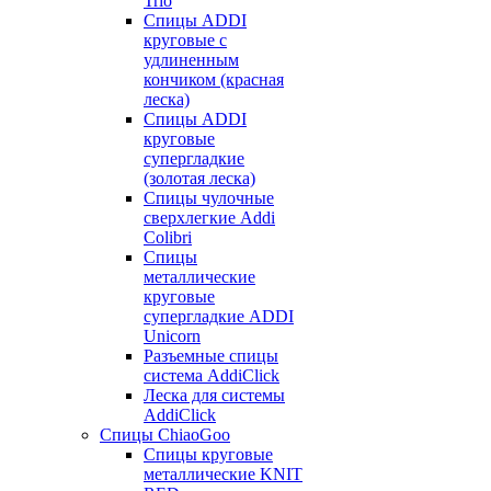
Trio
Спицы ADDI
круговые с
удлиненным
кончиком (красная
леска)
Спицы ADDI
круговые
супергладкие
(золотая леска)
Спицы чулочные
сверхлегкие Addi
Colibri
Спицы
металлические
круговые
супергладкие ADDI
Unicorn
Разъемные спицы
система AddiClick
Леска для системы
AddiClick
Спицы ChiaoGoo
Спицы круговые
металлические KNIT