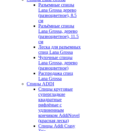
Разъемные спицы
Lana Grossa дерево
(разноцветное), 8.5
см
Разъёмные спицы
Lana Grossa, дерево
(разноцветное), 11.5
см
Леска для разъемных
спиц Lana Grossa
Чулочные спицы
Lana Grossa, дерево
(разноцветное)
Распродажа спиц
Lana Grossa
Спицы ADDI
Спицы круговые
супергладкие
квадратные
рифлёные с
удлиненным
кончиком AddiNovel
(красная леска)
Спицы Addi Crasy