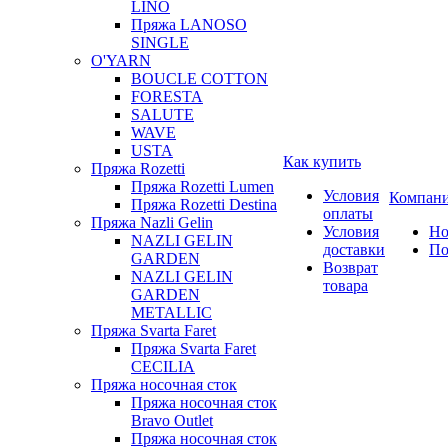
LINO
Пряжа LANOSO
SINGLE
O'YARN
BOUCLE COTTON
FORESTA
SALUTE
WAVE
USTA
Как купить
Пряжа Rozetti
Пряжа Rozetti Lumen
Условия
Компан
Пряжа Rozetti Destina
оплаты
Пряжа Nazli Gelin
Условия
Но
NAZLI GELIN
доставки
По
GARDEN
Возврат
NAZLI GELIN
товара
GARDEN
METALLIC
Пряжа Svarta Faret
Пряжа Svarta Faret
CECILIA
Пряжа носочная сток
Пряжа носочная сток
Bravo Outlet
Пряжа носочная сток