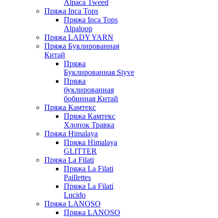
Alpaca Tweed
Пряжа Inca Tops
Пряжа Inca Tops
Alpaloop
Пряжа LADY YARN
Пряжа Буклированная
Китай
Пряжа
Буклированная Siyve
Пряжа
буклированная
бобинная Китай
Пряжа Камтекс
Пряжа Камтекс
Хлопок Травка
Пряжа Himalaya
Пряжа Himalaya
GLITTER
Пряжа La Filati
Пряжа La Filati
Paillettes
Пряжа La Filati
Lucido
Пряжа LANOSO
Пряжа LANOSO