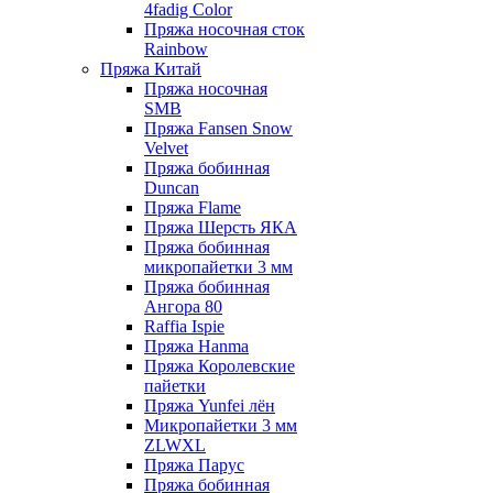
4fadig Color
Пряжа носочная сток
Rainbow
Пряжа Китай
Пряжа носочная
SMB
Пряжа Fansen Snow
Velvet
Пряжа бобинная
Duncan
Пряжа Flame
Пряжа Шерсть ЯКА
Пряжа бобинная
микропайетки 3 мм
Пряжа бобинная
Ангора 80
Raffia Ispie
Пряжа Hanma
Пряжа Королевские
пайетки
Пряжа Yunfei лён
Микропайетки 3 мм
ZLWXL
Пряжа Парус
Пряжа бобинная