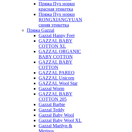
Пряжа Пух норки
красная этикетка
Пряжа Пух норки
RONGXIANGYUAN
синяя этикетка
Пряжа Gazzal
Gazzal Happy Feet
GAZZAL BABY
COTTON XL
GAZZAL ORGANIC
BABY COTTON
GAZZAL BABY
COTTON
GAZZAL PAREO
GAZZAL Unicorn
GAZZAL Wool Star
Gazzal Worm
GAZZAL BABY
COTTON 205
Gazzal Barbie
Gazzal Teddy
Gazzal Baby Wool
Gazzal Baby Wool XL
Gazzal Marilyn &
Merinos