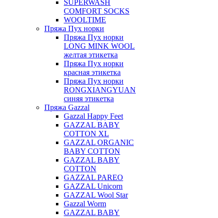
SUPERWASH
COMFORT SOCKS
WOOLTIME
Пряжа Пух норки
Пряжа Пух норки
LONG MINK WOOL
желтая этикетка
Пряжа Пух норки
красная этикетка
Пряжа Пух норки
RONGXIANGYUAN
синяя этикетка
Пряжа Gazzal
Gazzal Happy Feet
GAZZAL BABY
COTTON XL
GAZZAL ORGANIC
BABY COTTON
GAZZAL BABY
COTTON
GAZZAL PAREO
GAZZAL Unicorn
GAZZAL Wool Star
Gazzal Worm
GAZZAL BABY