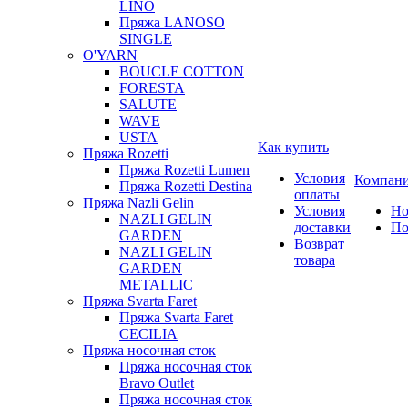
LINO
Пряжа LANOSO
SINGLE
O'YARN
BOUCLE COTTON
FORESTA
SALUTE
WAVE
USTA
Как купить
Пряжа Rozetti
Пряжа Rozetti Lumen
Условия
Компан
Пряжа Rozetti Destina
оплаты
Пряжа Nazli Gelin
Условия
Но
NAZLI GELIN
доставки
По
GARDEN
Возврат
NAZLI GELIN
товара
GARDEN
METALLIC
Пряжа Svarta Faret
Пряжа Svarta Faret
CECILIA
Пряжа носочная сток
Пряжа носочная сток
Bravo Outlet
Пряжа носочная сток