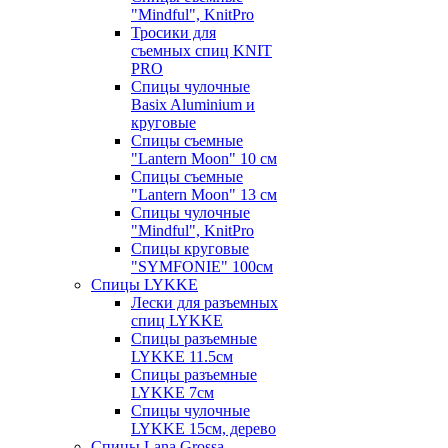
"Mindful", KnitPro
Тросики для
съемных спиц KNIT
PRO
Спицы чулочные
Basix Aluminium и
круговые
Спицы съемные
"Lantern Moon" 10 см
Спицы съемные
"Lantern Moon" 13 см
Спицы чулочные
"Mindful", KnitPro
Спицы круговые
"SYMFONIE" 100см
Спицы LYKKE
Лески для разъемных
спиц LYKKE
Спицы разъемные
LYKKE 11.5см
Спицы разъемные
LYKKE 7см
Спицы чулочные
LYKKE 15см, дерево
Спицы Lana Grossa