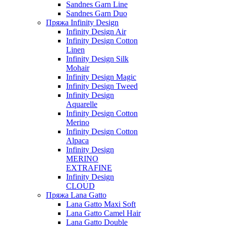
Sandnes Garn Line
Sandnes Garn Duo
Пряжа Infinity Design
Infinity Design Air
Infinity Design Cotton
Linen
Infinity Design Silk
Mohair
Infinity Design Magic
Infinity Design Tweed
Infinity Design
Aquarelle
Infinity Design Cotton
Merino
Infinity Design Cotton
Alpaca
Infinity Design
MERINO
EXTRAFINE
Infinity Design
CLOUD
Пряжа Lana Gatto
Lana Gatto Maxi Soft
Lana Gatto Camel Hair
Lana Gatto Double