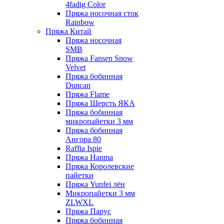
4fadig Color
Пряжа носочная сток
Rainbow
Пряжа Китай
Пряжа носочная
SMB
Пряжа Fansen Snow
Velvet
Пряжа бобинная
Duncan
Пряжа Flame
Пряжа Шерсть ЯКА
Пряжа бобинная
микропайетки 3 мм
Пряжа бобинная
Ангора 80
Raffia Ispie
Пряжа Hanma
Пряжа Королевские
пайетки
Пряжа Yunfei лён
Микропайетки 3 мм
ZLWXL
Пряжа Парус
Пряжа бобинная