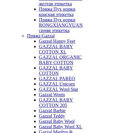
желтая этикетка
Пряжа Пух норки
красная этикетка
Пряжа Пух норки
RONGXIANGYUAN
синяя этикетка
Пряжа Gazzal
Gazzal Happy Feet
GAZZAL BABY
COTTON XL
GAZZAL ORGANIC
BABY COTTON
GAZZAL BABY
COTTON
GAZZAL PAREO
GAZZAL Unicorn
GAZZAL Wool Star
Gazzal Worm
GAZZAL BABY
COTTON 205
Gazzal Barbie
Gazzal Teddy
Gazzal Baby Wool
Gazzal Baby Wool XL
Gazzal Marilyn &