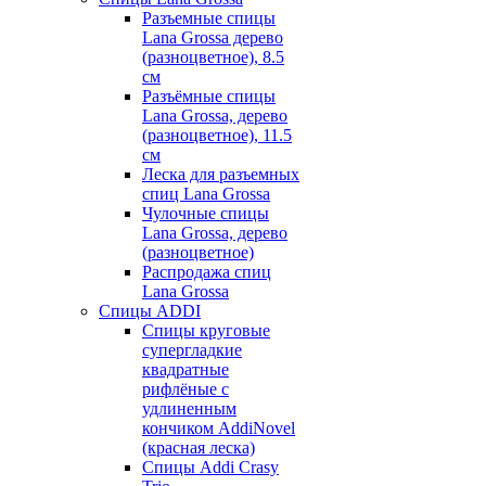
Разъемные спицы
Lana Grossa дерево
(разноцветное), 8.5
см
Разъёмные спицы
Lana Grossa, дерево
(разноцветное), 11.5
см
Леска для разъемных
спиц Lana Grossa
Чулочные спицы
Lana Grossa, дерево
(разноцветное)
Распродажа спиц
Lana Grossa
Спицы ADDI
Спицы круговые
супергладкие
квадратные
рифлёные с
удлиненным
кончиком AddiNovel
(красная леска)
Спицы Addi Crasy