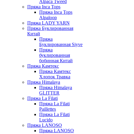
Alpaca Tweed
Пряжа Inca Tops
Пряжа Inca Tops
Alpaloop
Пряжа LADY YARN
Пряжа Буклированная
Китай
Пряжа
Буклированная Siyve
Пряжа
буклированная
бобинная Китай
Пряжа Камтекс
Пряжа Камтекс
Хлопок Травка
Пряжа Himalaya
Пряжа Himalaya
GLITTER
Пряжа La Filati
Пряжа La Filati
Paillettes
Пряжа La Filati
Lucido
Пряжа LANOSO
Пряжа LANOSO