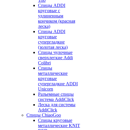
Trio
Спицы ADDI
круговые с
удлиненным
кончиком (красная
леска)
Спицы ADDI
круговые
супергладкие
(золотая леска)
Спицы чулочные
сверхлегкие Addi
Colibri
Спицы
металлические
круговые
супергладкие ADDI
Unicorn
Разъемные спицы
система AddiClick
Леска для системы
AddiClick
Спицы ChiaoGoo
Спицы круговые
металлические KNIT