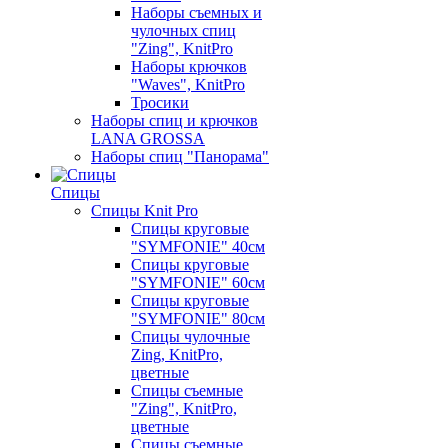
Наборы съемных и
чулочных спиц
"Zing", KnitPro
Наборы крючков
"Waves", KnitPro
Тросики
Наборы спиц и крючков
LANA GROSSA
Наборы спиц "Панорама"
Спицы
Спицы Knit Pro
Спицы круговые
"SYMFONIE" 40см
Спицы круговые
"SYMFONIE" 60см
Спицы круговые
"SYMFONIE" 80см
Спицы чулочные
Zing, KnitPro,
цветные
Спицы съемные
"Zing", KnitPro,
цветные
Спицы съемные