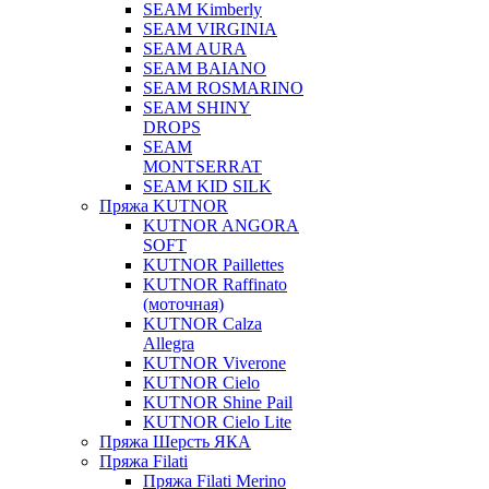
SEAM Kimberly
SEAM VIRGINIA
SEAM AURA
SEAM BAIANO
SEAM ROSMARINO
SEAM SHINY
DROPS
SEAM
MONTSERRAT
SEAM KID SILK
Пряжа KUTNOR
KUTNOR ANGORA
SOFT
KUTNOR Paillettes
KUTNOR Raffinato
(моточная)
KUTNOR Calza
Allegra
KUTNOR Viverone
KUTNOR Cielo
KUTNOR Shine Pail
KUTNOR Cielo Lite
Пряжа Шерсть ЯКА
Пряжа Filati
Пряжа Filati Merino