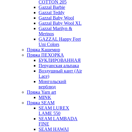
COTTON 205
Gazzal Barbie
Gazzal Teddy
Gazzal Baby Wool
Gazzal Baby Wool XL
Gazzal Marilyn &
Merinos
GAZZAL Happy Feet
Uni Colors
Пряжа Кашемир
Пряжа ПЕХОРКА
БУКЛИРОВАННАЯ
Перуанская альпака
Воздушный кант (Air
Lace)
Монгольский
верблюд
Пряжа Yarn art
MINK
Пряжа SEAM
SEAM LUREX
LAME 550
SEAM LAMBADA
FINE
SEAM HAWAI