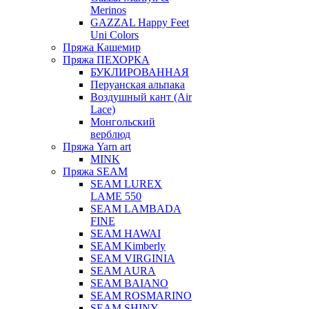
Merinos
GAZZAL Happy Feet
Uni Colors
Пряжа Кашемир
Пряжа ПЕХОРКА
БУКЛИРОВАННАЯ
Перуанская альпака
Воздушный кант (Air
Lace)
Монгольский
верблюд
Пряжа Yarn art
MINK
Пряжа SEAM
SEAM LUREX
LAME 550
SEAM LAMBADA
FINE
SEAM HAWAI
SEAM Kimberly
SEAM VIRGINIA
SEAM AURA
SEAM BAIANO
SEAM ROSMARINO
SEAM SHINY