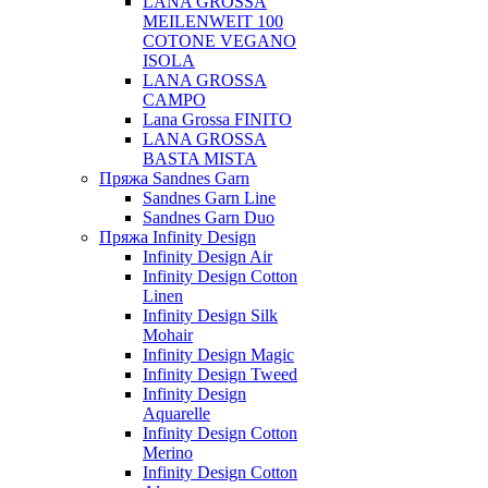
LANA GROSSA
MEILENWEIT 100
COTONE VEGANO
ISOLA
LANA GROSSA
CAMPO
Lana Grossa FINITO
LANA GROSSA
BASTA MISTA
Пряжа Sandnes Garn
Sandnes Garn Line
Sandnes Garn Duo
Пряжа Infinity Design
Infinity Design Air
Infinity Design Cotton
Linen
Infinity Design Silk
Mohair
Infinity Design Magic
Infinity Design Tweed
Infinity Design
Aquarelle
Infinity Design Cotton
Merino
Infinity Design Cotton