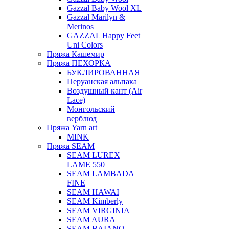
Gazzal Baby Wool XL
Gazzal Marilyn &
Merinos
GAZZAL Happy Feet
Uni Colors
Пряжа Кашемир
Пряжа ПЕХОРКА
БУКЛИРОВАННАЯ
Перуанская альпака
Воздушный кант (Air
Lace)
Монгольский
верблюд
Пряжа Yarn art
MINK
Пряжа SEAM
SEAM LUREX
LAME 550
SEAM LAMBADA
FINE
SEAM HAWAI
SEAM Kimberly
SEAM VIRGINIA
SEAM AURA
SEAM BAIANO