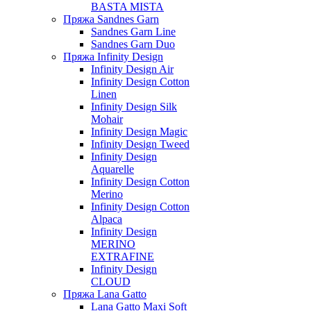
BASTA MISTA
Пряжа Sandnes Garn
Sandnes Garn Line
Sandnes Garn Duo
Пряжа Infinity Design
Infinity Design Air
Infinity Design Cotton
Linen
Infinity Design Silk
Mohair
Infinity Design Magic
Infinity Design Tweed
Infinity Design
Aquarelle
Infinity Design Cotton
Merino
Infinity Design Cotton
Alpaca
Infinity Design
MERINO
EXTRAFINE
Infinity Design
CLOUD
Пряжа Lana Gatto
Lana Gatto Maxi Soft