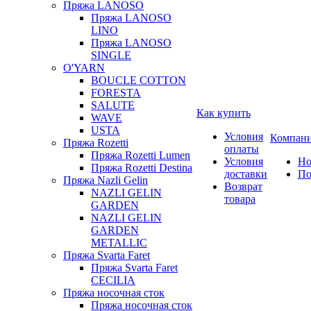
Пряжа LANOSO
Пряжа LANOSO
LINO
Пряжа LANOSO
SINGLE
O'YARN
BOUCLE COTTON
FORESTA
SALUTE
Как купить
WAVE
USTA
Условия
Компан
Пряжа Rozetti
оплаты
Пряжа Rozetti Lumen
Условия
Но
Пряжа Rozetti Destina
доставки
По
Пряжа Nazli Gelin
Возврат
NAZLI GELIN
товара
GARDEN
NAZLI GELIN
GARDEN
METALLIC
Пряжа Svarta Faret
Пряжа Svarta Faret
CECILIA
Пряжа носочная сток
Пряжа носочная сток