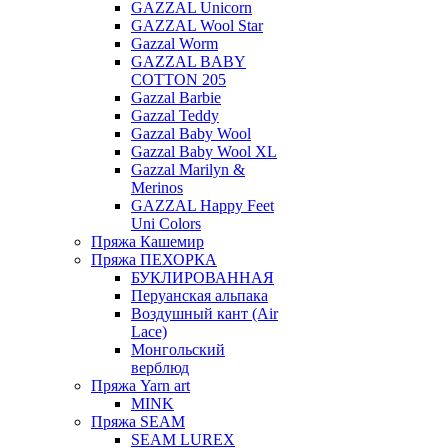
GAZZAL Unicorn
GAZZAL Wool Star
Gazzal Worm
GAZZAL BABY
COTTON 205
Gazzal Barbie
Gazzal Teddy
Gazzal Baby Wool
Gazzal Baby Wool XL
Gazzal Marilyn &
Merinos
GAZZAL Happy Feet
Uni Colors
Пряжа Кашемир
Пряжа ПЕХОРКА
БУКЛИРОВАННАЯ
Перуанская альпака
Воздушный кант (Air
Lace)
Монгольский
верблюд
Пряжа Yarn art
MINK
Пряжа SEAM
SEAM LUREX