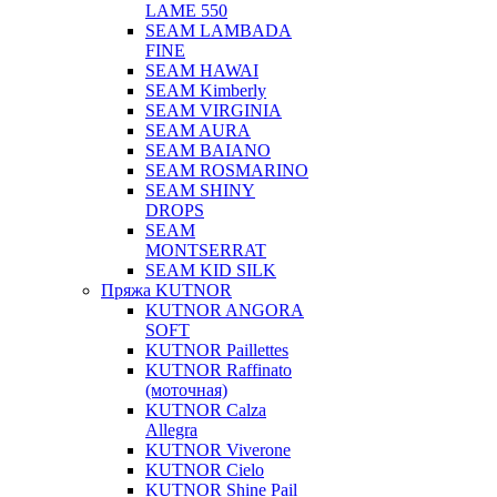
LAME 550
SEAM LAMBADA
FINE
SEAM HAWAI
SEAM Kimberly
SEAM VIRGINIA
SEAM AURA
SEAM BAIANO
SEAM ROSMARINO
SEAM SHINY
DROPS
SEAM
MONTSERRAT
SEAM KID SILK
Пряжа KUTNOR
KUTNOR ANGORA
SOFT
KUTNOR Paillettes
KUTNOR Raffinato
(моточная)
KUTNOR Calza
Allegra
KUTNOR Viverone
KUTNOR Cielo
KUTNOR Shine Pail