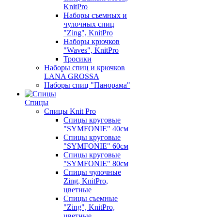
KnitPro
Наборы съемных и
чулочных спиц
"Zing", KnitPro
Наборы крючков
"Waves", KnitPro
Тросики
Наборы спиц и крючков
LANA GROSSA
Наборы спиц "Панорама"
Спицы
Спицы Knit Pro
Спицы круговые
"SYMFONIE" 40см
Спицы круговые
"SYMFONIE" 60см
Спицы круговые
"SYMFONIE" 80см
Спицы чулочные
Zing, KnitPro,
цветные
Спицы съемные
"Zing", KnitPro,
цветные