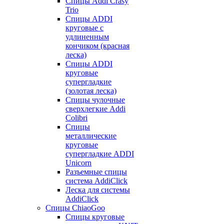
Спицы Addi Crasy
Trio
Спицы ADDI
круговые с
удлиненным
кончиком (красная
леска)
Спицы ADDI
круговые
супергладкие
(золотая леска)
Спицы чулочные
сверхлегкие Addi
Colibri
Спицы
металлические
круговые
супергладкие ADDI
Unicorn
Разъемные спицы
система AddiClick
Леска для системы
AddiClick
Спицы ChiaoGoo
Спицы круговые