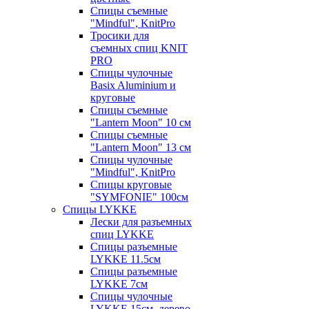
Спицы съемные
"Mindful", KnitPro
Тросики для
съемных спиц KNIT
PRO
Спицы чулочные
Basix Aluminium и
круговые
Спицы съемные
"Lantern Moon" 10 см
Спицы съемные
"Lantern Moon" 13 см
Спицы чулочные
"Mindful", KnitPro
Спицы круговые
"SYMFONIE" 100см
Спицы LYKKE
Лески для разъемных
спиц LYKKE
Спицы разъемные
LYKKE 11.5см
Спицы разъемные
LYKKE 7см
Спицы чулочные
LYKKE 15см, дерево