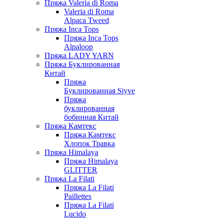
Пряжа Valeria di Roma
Valeria di Roma
Alpaca Tweed
Пряжа Inca Tops
Пряжа Inca Tops
Alpaloop
Пряжа LADY YARN
Пряжа Буклированная
Китай
Пряжа
Буклированная Siyve
Пряжа
буклированная
бобинная Китай
Пряжа Камтекс
Пряжа Камтекс
Хлопок Травка
Пряжа Himalaya
Пряжа Himalaya
GLITTER
Пряжа La Filati
Пряжа La Filati
Paillettes
Пряжа La Filati
Lucido