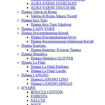
AURA YARNS STARLIGHT
AURA YARNS TOUCH ME
Пряжа Valeria di Roma
Valeria di Roma Alpaca Tweed
Пряжа Inca Tops
Пряжа Inca Tops Alpaloop
Пряжа LADY YARN
Пряжа Буклированная Китай
Пряжа Буклированная Siyve
Пряжа буклированная бобинная Китай
Пряжа Камтекс
Пряжа Камтекс Хлопок Травка
Пряжа Himalaya
Пряжа Himalaya GLITTER
Пряжа La Filati
Пряжа La Filati Paillettes
Пряжа La Filati Lucido
Пряжа LANOSO
Пряжа LANOSO LINO
Пряжа LANOSO SINGLE
O'YARN
BOUCLE COTTON
FORESTA
SALUTE
WAVE