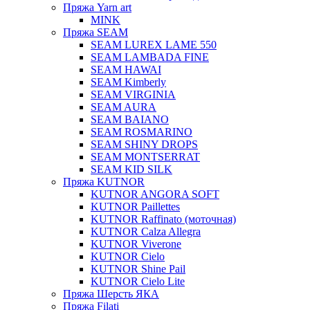
Пряжа Yarn art
MINK
Пряжа SEAM
SEAM LUREX LAME 550
SEAM LAMBADA FINE
SEAM HAWAI
SEAM Kimberly
SEAM VIRGINIA
SEAM AURA
SEAM BAIANO
SEAM ROSMARINO
SEAM SHINY DROPS
SEAM MONTSERRAT
SEAM KID SILK
Пряжа KUTNOR
KUTNOR ANGORA SOFT
KUTNOR Paillettes
KUTNOR Raffinato (моточная)
KUTNOR Calza Allegra
KUTNOR Viverone
KUTNOR Cielo
KUTNOR Shine Pail
KUTNOR Cielo Lite
Пряжа Шерсть ЯКА
Пряжа Filati