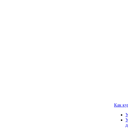
Как ку
У
У
д