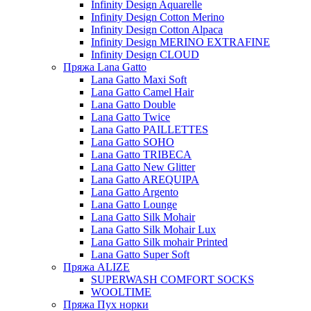
Infinity Design Aquarelle
Infinity Design Cotton Merino
Infinity Design Cotton Alpaca
Infinity Design MERINO EXTRAFINE
Infinity Design CLOUD
Пряжа Lana Gatto
Lana Gatto Maxi Soft
Lana Gatto Camel Hair
Lana Gatto Double
Lana Gatto Twice
Lana Gatto PAILLETTES
Lana Gatto SOHO
Lana Gatto TRIBECA
Lana Gatto New Glitter
Lana Gatto AREQUIPA
Lana Gatto Argento
Lana Gatto Lounge
Lana Gatto Silk Mohair
Lana Gatto Silk Mohair Lux
Lana Gatto Silk mohair Printed
Lana Gatto Super Soft
Пряжа ALIZE
SUPERWASH COMFORT SOCKS
WOOLTIME
Пряжа Пух норки