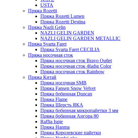
USTA
Пряжа Rozetti
Пряжа Rozetti Lumen
Пряжа Rozetti Destina
Пряжа Nazli Gelin
NAZLI GELIN GARDEN
NAZLI GELIN GARDEN METALLIC
Пряжа Svarta Faret
Пряжа Svarta Faret CECILIA
Пряжа носочная сток
Пряжа носочная сток Bravo Outlet
Пряжа носочная сток 4fadig Color
Пряжа носочная сток Rainbow
Пряжа Китай
Пряжа носочная SMB
Пряжа Fansen Snow Velvet
Пряжа бобинная Duncan
Пряжа Flame
Пряжа Шерсть ЯКА
Пряжа бобинная микропайетки 3 мм
Пряжа бобинная Ангора 80
Raffia Ispie
Пряжа Hanma
Пряжа Королевские пайетки