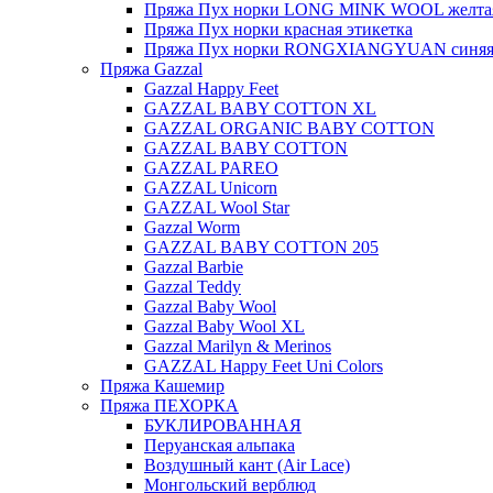
Пряжа Пух норки LONG MINK WOOL желтая
Пряжа Пух норки красная этикетка
Пряжа Пух норки RONGXIANGYUAN синяя 
Пряжа Gazzal
Gazzal Happy Feet
GAZZAL BABY COTTON XL
GAZZAL ORGANIC BABY COTTON
GAZZAL BABY COTTON
GAZZAL PAREO
GAZZAL Unicorn
GAZZAL Wool Star
Gazzal Worm
GAZZAL BABY COTTON 205
Gazzal Barbie
Gazzal Teddy
Gazzal Baby Wool
Gazzal Baby Wool XL
Gazzal Marilyn & Merinos
GAZZAL Happy Feet Uni Colors
Пряжа Кашемир
Пряжа ПЕХОРКА
БУКЛИРОВАННАЯ
Перуанская альпака
Воздушный кант (Air Lace)
Монгольский верблюд