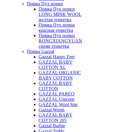
Пряжа Пух норки
Пряжа Пух норки
LONG MINK WOOL
желтая этикетка
Пряжа Пух норки
красная этикетка
Пряжа Пух норки
RONGXIANGYUAN
синяя этикетка
Пряжа Gazzal
Gazzal Happy Feet
GAZZAL BABY
COTTON XL
GAZZAL ORGANIC
BABY COTTON
GAZZAL BABY
COTTON
GAZZAL PAREO
GAZZAL Unicorn
GAZZAL Wool Star
Gazzal Worm
GAZZAL BABY
COTTON 205
Gazzal Barbie
Gazzal Teddy