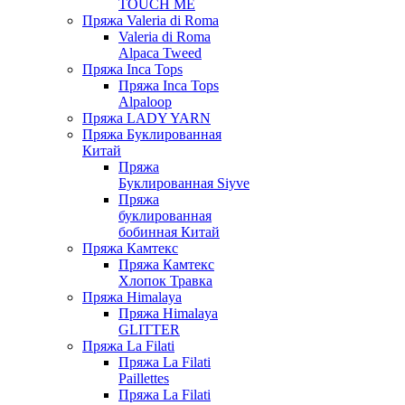
TOUCH ME
Пряжа Valeria di Roma
Valeria di Roma
Alpaca Tweed
Пряжа Inca Tops
Пряжа Inca Tops
Alpaloop
Пряжа LADY YARN
Пряжа Буклированная
Китай
Пряжа
Буклированная Siyve
Пряжа
буклированная
бобинная Китай
Пряжа Камтекс
Пряжа Камтекс
Хлопок Травка
Пряжа Himalaya
Пряжа Himalaya
GLITTER
Пряжа La Filati
Пряжа La Filati
Paillettes
Пряжа La Filati