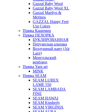
Gazzal Baby Wool
Gazzal Baby Wool XL
Gazzal Marilyn &
Merinos
GAZZAL Happy Feet
Uni Colors
Пряжа Кашемир
Пряжа ПЕХОРКА
БУКЛИРОВАННАЯ
Перуанская альпака
Воздушный кант (Air
Lace)
Монгольский
верблюд
Пряжа Yarn art
MINK
Пряжа SEAM
SEAM LUREX
LAME 550
SEAM LAMBADA
FINE
SEAM HAWAI
SEAM Kimberly
SEAM VIRGINIA
SEAM AURA