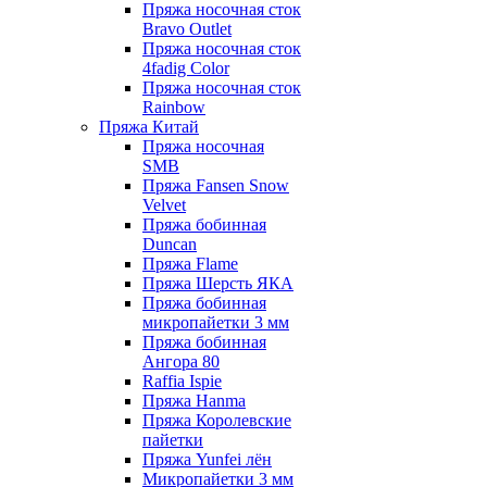
Пряжа носочная сток
Bravo Outlet
Пряжа носочная сток
4fadig Color
Пряжа носочная сток
Rainbow
Пряжа Китай
Пряжа носочная
SMB
Пряжа Fansen Snow
Velvet
Пряжа бобинная
Duncan
Пряжа Flame
Пряжа Шерсть ЯКА
Пряжа бобинная
микропайетки 3 мм
Пряжа бобинная
Ангора 80
Raffia Ispie
Пряжа Hanma
Пряжа Королевские
пайетки
Пряжа Yunfei лён
Микропайетки 3 мм