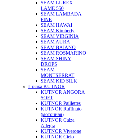
SEAM LUREX
LAME 550
SEAM LAMBADA
FINE
SEAM HAWAI
SEAM Kimberly
SEAM VIRGINIA
SEAM AURA
SEAM BAIANO
SEAM ROSMARINO
SEAM SHINY
DROPS
SEAM
MONTSERRAT
SEAM KID SILK
Пряжа KUTNOR
KUTNOR ANGORA
SOFT
KUTNOR Paillettes
KUTNOR Raffinato
(моточная)
KUTNOR Calza
Allegra
KUTNOR Viverone
KUTNOR Cielo