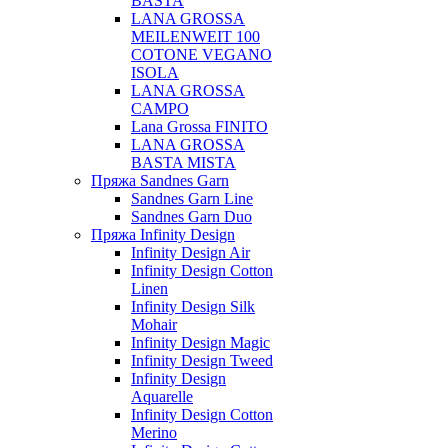
BASTA
LANA GROSSA
MEILENWEIT 100
COTONE VEGANO
ISOLA
LANA GROSSA
CAMPO
Lana Grossa FINITO
LANA GROSSA
BASTA MISTA
Пряжа Sandnes Garn
Sandnes Garn Line
Sandnes Garn Duo
Пряжа Infinity Design
Infinity Design Air
Infinity Design Cotton
Linen
Infinity Design Silk
Mohair
Infinity Design Magic
Infinity Design Tweed
Infinity Design
Aquarelle
Infinity Design Cotton
Merino