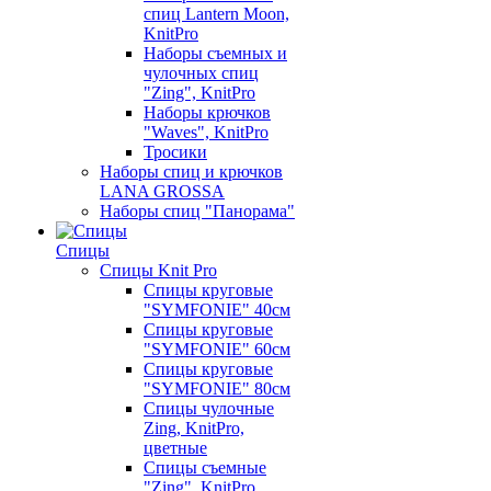
спиц Lantern Moon,
KnitPro
Наборы съемных и
чулочных спиц
"Zing", KnitPro
Наборы крючков
"Waves", KnitPro
Тросики
Наборы спиц и крючков
LANA GROSSA
Наборы спиц "Панорама"
Спицы
Спицы Knit Pro
Спицы круговые
"SYMFONIE" 40см
Спицы круговые
"SYMFONIE" 60см
Спицы круговые
"SYMFONIE" 80см
Спицы чулочные
Zing, KnitPro,
цветные
Спицы съемные
"Zing", KnitPro,