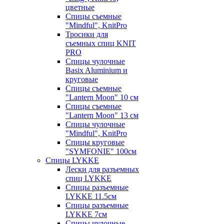
цветные
Спицы съемные
"Mindful", KnitPro
Тросики для
съемных спиц KNIT
PRO
Спицы чулочные
Basix Aluminium и
круговые
Спицы съемные
"Lantern Moon" 10 см
Спицы съемные
"Lantern Moon" 13 см
Спицы чулочные
"Mindful", KnitPro
Спицы круговые
"SYMFONIE" 100см
Спицы LYKKE
Лески для разъемных
спиц LYKKE
Спицы разъемные
LYKKE 11.5см
Спицы разъемные
LYKKE 7см
Спицы чулочные