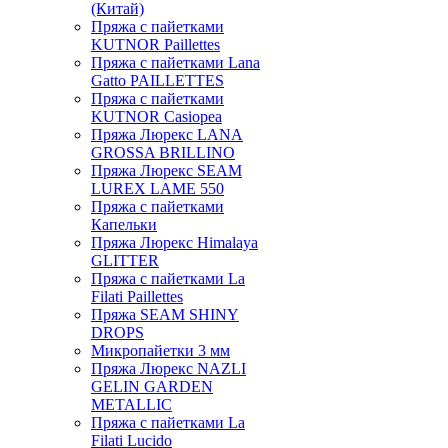
(Китай)
Пряжа с пайетками
KUTNOR Paillettes
Пряжа с пайетками Lana
Gatto PAILLETTES
Пряжа с пайетками
KUTNOR Casiopea
Пряжа Люрекс LANA
GROSSA BRILLINO
Пряжа Люрекс SEAM
LUREX LAME 550
Пряжа с пайетками
Капельки
Пряжа Люрекс Himalaya
GLITTER
Пряжа с пайетками La
Filati Paillettes
Пряжа SEAM SHINY
DROPS
Микропайетки 3 мм
Пряжа Люрекс NAZLI
GELIN GARDEN
METALLIC
Пряжа с пайетками La
Filati Lucido