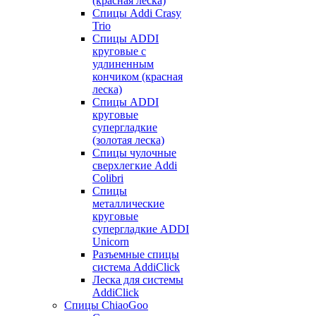
(красная леска)
Спицы Addi Crasy
Trio
Спицы ADDI
круговые с
удлиненным
кончиком (красная
леска)
Спицы ADDI
круговые
супергладкие
(золотая леска)
Спицы чулочные
сверхлегкие Addi
Colibri
Спицы
металлические
круговые
супергладкие ADDI
Unicorn
Разъемные спицы
система AddiClick
Леска для системы
AddiClick
Спицы ChiaoGoo