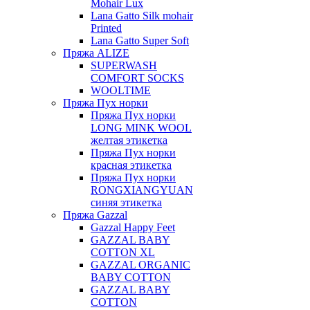
Mohair Lux
Lana Gatto Silk mohair
Printed
Lana Gatto Super Soft
Пряжа ALIZE
SUPERWASH
COMFORT SOCKS
WOOLTIME
Пряжа Пух норки
Пряжа Пух норки
LONG MINK WOOL
желтая этикетка
Пряжа Пух норки
красная этикетка
Пряжа Пух норки
RONGXIANGYUAN
синяя этикетка
Пряжа Gazzal
Gazzal Happy Feet
GAZZAL BABY
COTTON XL
GAZZAL ORGANIC
BABY COTTON
GAZZAL BABY
COTTON