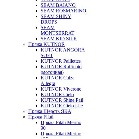
SEAM BAIANO
SEAM ROSMARINO
SEAM SHINY
DROPS
SEAM
MONTSERRAT
SEAM KID SILK
Пряжа KUTNOR
KUTNOR ANGORA
SOFT
KUTNOR Paillettes
KUTNOR Raffinato
(моточная)
KUTNOR Calza
Allegra
KUTNOR Viverone
KUTNOR Cielo
KUTNOR Shine Pail
KUTNOR Cielo Lite
Пряжа Шерсть ЯКА
Пряжа Filati
Пряжа Filati Merino
90
Пряжа Filati Merino