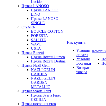
Lucido
Пряжа LANOSO
Пряжа LANOSO
LINO
Пряжа LANOSO
SINGLE
O'YARN
BOUCLE COTTON
FORESTA
SALUTE
Как купить
WAVE
USTA
Условия
Компан
Пряжа Rozetti
оплаты
Пряжа Rozetti Lumen
Условия
Но
Пряжа Rozetti Destina
доставки
По
Пряжа Nazli Gelin
Возврат
NAZLI GELIN
товара
GARDEN
NAZLI GELIN
GARDEN
METALLIC
Пряжа Svarta Faret
Пряжа Svarta Faret
CECILIA
Пряжа носочная сток