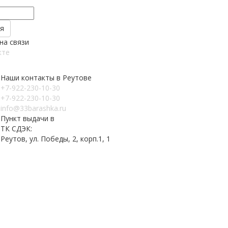
на связи
кте
Наши контакты в Реутове
+7-922-230-10-30
+7-922-230-10-30
info@33barashka.ru
Пункт выдачи в
ТК СДЭК:
Реутов, ул. Победы, 2, корп.1, 1