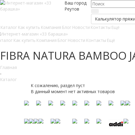
Ваш город
Реутов
Калькулятор пряж
Каталог
Как купить
Компания
Блог
Новости
Контакты
Ещё
аталог
Как купить
Компания
Блог
Новости
Контакты
Ещё
FIBRA NATURA BAMBOO J
Главная
-
Каталог
К сожалению, раздел пуст
В данный момент нет активных товаров