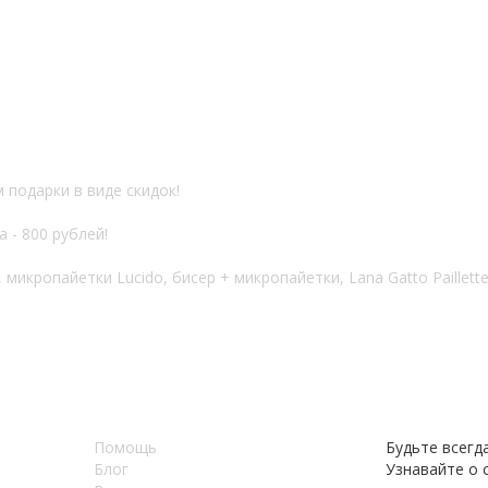
 подарки в виде скидок!
 - 800 рублей!
 микропайетки Lucido, бисер + микропайетки, Lana Gatto Paillett
Помощь
Будьте всегда
Блог
Узнавайте о с