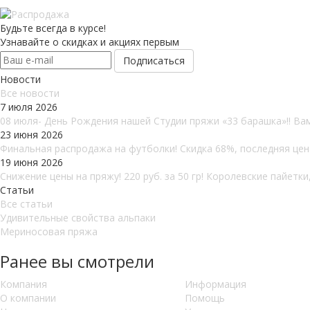
Будьте всегда в курсе!
Узнавайте о скидках и акциях первым
Новости
Все новости
7 июля 2026
08 июля- День Рождения нашей Студии пряжи «33 барашка»!! Вам
23 июня 2026
Финальная распродажа на футболки! Скидка 68%, последняя цена
19 июня 2026
Снижение цены на пряжу! 220 руб. за 50 гр! Королевские пайетки,
Статьи
Все статьи
Удивительные свойства альпаки
Мериносовая пряжа
Ранее вы смотрели
Компания
Информация
О компании
Помощь