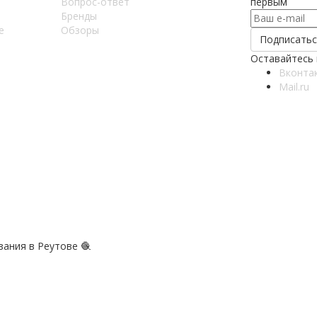
Вопрос-ответ
первым
Бренды
е
Обзоры
Оставайтесь 
Вконта
Mail.ru
зания в Реутове 🧶