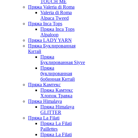
TOUCH ME
Пряжа Valeria di Roma
Valeria di Roma
Alpaca Tweed
Пряжа Inca Tops
Пряжа Inca Tops
Alpaloop
Пряжа LADY YARN
Пряжа Буклированная
Китай
Пряжа
Буклированная Siyve
Пряжа
буклированная
бобинная Китай
Пряжа Камтекс
Пряжа Камтекс
Хлопок Травка
Пряжа Himalaya
Пряжа Himalaya
GLITTER
Пряжа La Filati
Пряжа La Filati
Paillettes
Пряжа La Filati