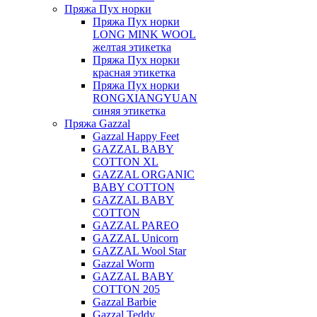
Пряжа Пух норки
Пряжа Пух норки
LONG MINK WOOL
желтая этикетка
Пряжа Пух норки
красная этикетка
Пряжа Пух норки
RONGXIANGYUAN
синяя этикетка
Пряжа Gazzal
Gazzal Happy Feet
GAZZAL BABY
COTTON XL
GAZZAL ORGANIC
BABY COTTON
GAZZAL BABY
COTTON
GAZZAL PAREO
GAZZAL Unicorn
GAZZAL Wool Star
Gazzal Worm
GAZZAL BABY
COTTON 205
Gazzal Barbie
Gazzal Teddy