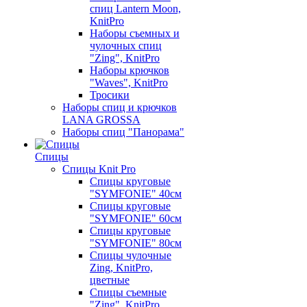
спиц Lantern Moon,
KnitPro
Наборы съемных и
чулочных спиц
"Zing", KnitPro
Наборы крючков
"Waves", KnitPro
Тросики
Наборы спиц и крючков
LANA GROSSA
Наборы спиц "Панорама"
Спицы
Спицы Knit Pro
Спицы круговые
"SYMFONIE" 40см
Спицы круговые
"SYMFONIE" 60см
Спицы круговые
"SYMFONIE" 80см
Спицы чулочные
Zing, KnitPro,
цветные
Спицы съемные
"Zing", KnitPro,