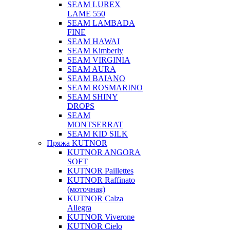
SEAM LUREX
LAME 550
SEAM LAMBADA
FINE
SEAM HAWAI
SEAM Kimberly
SEAM VIRGINIA
SEAM AURA
SEAM BAIANO
SEAM ROSMARINO
SEAM SHINY
DROPS
SEAM
MONTSERRAT
SEAM KID SILK
Пряжа KUTNOR
KUTNOR ANGORA
SOFT
KUTNOR Paillettes
KUTNOR Raffinato
(моточная)
KUTNOR Calza
Allegra
KUTNOR Viverone
KUTNOR Cielo