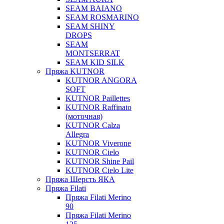
SEAM BAIANO
SEAM ROSMARINO
SEAM SHINY
DROPS
SEAM
MONTSERRAT
SEAM KID SILK
Пряжа KUTNOR
KUTNOR ANGORA
SOFT
KUTNOR Paillettes
KUTNOR Raffinato
(моточная)
KUTNOR Calza
Allegra
KUTNOR Viverone
KUTNOR Cielo
KUTNOR Shine Pail
KUTNOR Cielo Lite
Пряжа Шерсть ЯКА
Пряжа Filati
Пряжа Filati Merino
90
Пряжа Filati Merino