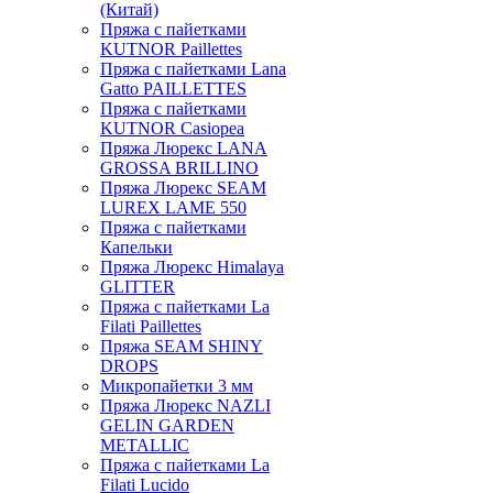
(Китай)
Пряжа с пайетками
KUTNOR Paillettes
Пряжа с пайетками Lana
Gatto PAILLETTES
Пряжа с пайетками
KUTNOR Casiopea
Пряжа Люрекс LANA
GROSSA BRILLINO
Пряжа Люрекс SEAM
LUREX LAME 550
Пряжа с пайетками
Капельки
Пряжа Люрекс Himalaya
GLITTER
Пряжа с пайетками La
Filati Paillettes
Пряжа SEAM SHINY
DROPS
Микропайетки 3 мм
Пряжа Люрекс NAZLI
GELIN GARDEN
METALLIC
Пряжа с пайетками La
Filati Lucido