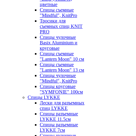
цветные
Спицы съемные
"Mindful", KnitPro
Тросики для
съемных спиц KNIT
PRO
Спицы чулочные
Basix Aluminium и
круговые
Спицы съемные
"Lantern Moon" 10 см
Спицы съемные
"Lantern Moon" 13 см
Спицы чулочные
"Mindful", KnitPro
Спицы круговые
"SYMFONIE" 100см
Спицы LYKKE
Лески для разъемных
спиц LYKKE
Спицы разъемные
LYKKE 11.5см
Спицы разъемные
LYKKE 7см
Спицы чулочные