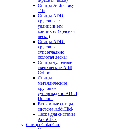
(красная леска)
Спицы Addi Crasy
Trio
Спицы ADDI
круговые с
удлиненным
кончиком (красная
леска)
Спицы ADDI
круговые
супергладкие
(золотая леска)
Спицы чулочные
сверхлегкие Addi
Colibri
Спицы
металлические
круговые
супергладкие ADDI
Unicorn
Разъемные спицы
система AddiClick
Леска для системы
AddiClick
Спицы ChiaoGoo