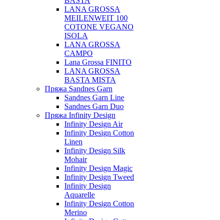
BASTA
LANA GROSSA
MEILENWEIT 100
COTONE VEGANO
ISOLA
LANA GROSSA
CAMPO
Lana Grossa FINITO
LANA GROSSA
BASTA MISTA
Пряжа Sandnes Garn
Sandnes Garn Line
Sandnes Garn Duo
Пряжа Infinity Design
Infinity Design Air
Infinity Design Cotton
Linen
Infinity Design Silk
Mohair
Infinity Design Magic
Infinity Design Tweed
Infinity Design
Aquarelle
Infinity Design Cotton
Merino