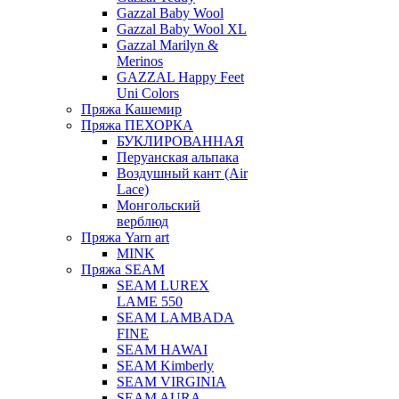
Gazzal Baby Wool
Gazzal Baby Wool XL
Gazzal Marilyn &
Merinos
GAZZAL Happy Feet
Uni Colors
Пряжа Кашемир
Пряжа ПЕХОРКА
БУКЛИРОВАННАЯ
Перуанская альпака
Воздушный кант (Air
Lace)
Монгольский
верблюд
Пряжа Yarn art
MINK
Пряжа SEAM
SEAM LUREX
LAME 550
SEAM LAMBADA
FINE
SEAM HAWAI
SEAM Kimberly
SEAM VIRGINIA
SEAM AURA