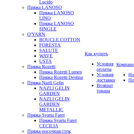
Lucido
Пряжа LANOSO
Пряжа LANOSO
LINO
Пряжа LANOSO
SINGLE
O'YARN
BOUCLE COTTON
FORESTA
SALUTE
Как купить
WAVE
USTA
Условия
Компан
Пряжа Rozetti
оплаты
Пряжа Rozetti Lumen
Условия
Но
Пряжа Rozetti Destina
доставки
По
Пряжа Nazli Gelin
Возврат
NAZLI GELIN
товара
GARDEN
NAZLI GELIN
GARDEN
METALLIC
Пряжа Svarta Faret
Пряжа Svarta Faret
CECILIA
Пряжа носочная сток