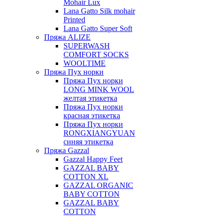
Mohair Lux
Lana Gatto Silk mohair
Printed
Lana Gatto Super Soft
Пряжа ALIZE
SUPERWASH
COMFORT SOCKS
WOOLTIME
Пряжа Пух норки
Пряжа Пух норки
LONG MINK WOOL
желтая этикетка
Пряжа Пух норки
красная этикетка
Пряжа Пух норки
RONGXIANGYUAN
синяя этикетка
Пряжа Gazzal
Gazzal Happy Feet
GAZZAL BABY
COTTON XL
GAZZAL ORGANIC
BABY COTTON
GAZZAL BABY
COTTON