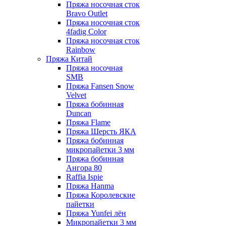
Пряжа носочная сток
Bravo Outlet
Пряжа носочная сток
4fadig Color
Пряжа носочная сток
Rainbow
Пряжа Китай
Пряжа носочная
SMB
Пряжа Fansen Snow
Velvet
Пряжа бобинная
Duncan
Пряжа Flame
Пряжа Шерсть ЯКА
Пряжа бобинная
микропайетки 3 мм
Пряжа бобинная
Ангора 80
Raffia Ispie
Пряжа Hanma
Пряжа Королевские
пайетки
Пряжа Yunfei лён
Микропайетки 3 мм