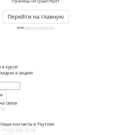
страницы не существует
Перейти на главную
или
вернуться назад
 в курсе!
кидках и акциях
на связи
кте
Наши контакты в Реутове
+7-922-230-10-30