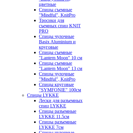
цветные
Спицы съемные
"Mindful", KnitPro
Тросики для
съемных спиц KNIT
PRO
Спицы чулочные
Basix Aluminium и
круговые
Спицы съемные
"Lantern Moon" 10 см
Спицы съемные
"Lantern Moon" 13 см
Спицы чулочные
"Mindful", KnitPro
Спицы круговые
"SYMFONIE" 100см
Спицы LYKKE
Лески для разъемных
спиц LYKKE
Спицы разъемные
LYKKE 11.5см
Спицы разъемные
LYKKE 7см
Спицы чулочные