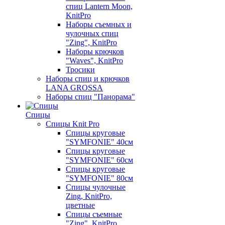
спиц Lantern Moon,
KnitPro
Наборы съемных и
чулочных спиц
"Zing", KnitPro
Наборы крючков
"Waves", KnitPro
Тросики
Наборы спиц и крючков
LANA GROSSA
Наборы спиц "Панорама"
Спицы
Спицы Knit Pro
Спицы круговые
"SYMFONIE" 40см
Спицы круговые
"SYMFONIE" 60см
Спицы круговые
"SYMFONIE" 80см
Спицы чулочные
Zing, KnitPro,
цветные
Спицы съемные
"Zing", KnitPro,