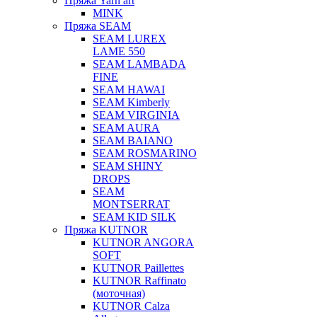
Пряжа Yarn art
MINK
Пряжа SEAM
SEAM LUREX
LAME 550
SEAM LAMBADA
FINE
SEAM HAWAI
SEAM Kimberly
SEAM VIRGINIA
SEAM AURA
SEAM BAIANO
SEAM ROSMARINO
SEAM SHINY
DROPS
SEAM
MONTSERRAT
SEAM KID SILK
Пряжа KUTNOR
KUTNOR ANGORA
SOFT
KUTNOR Paillettes
KUTNOR Raffinato
(моточная)
KUTNOR Calza