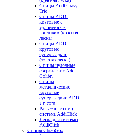
(красная леска)
Спицы Addi Crasy
Trio
Спицы ADDI
круговые с
удлиненным
кончиком (красная
леска)
Спицы ADDI
круговые
супергладкие
(золотая леска)
Спицы чулочные
сверхлегкие Addi
Colibri
Спицы
металлические
круговые
супергладкие ADDI
Unicorn
Разъемные спицы
система AddiClick
Леска для системы
AddiClick
Спицы ChiaoGoo