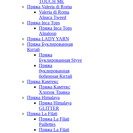
TOUCH ME
Пряжа Valeria di Roma
Valeria di Roma
Alpaca Tweed
Пряжа Inca Tops
Пряжа Inca Tops
Alpaloop
Пряжа LADY YARN
Пряжа Буклированная
Китай
Пряжа
Буклированная Siyve
Пряжа
буклированная
бобинная Китай
Пряжа Камтекс
Пряжа Камтекс
Хлопок Травка
Пряжа Himalaya
Пряжа Himalaya
GLITTER
Пряжа La Filati
Пряжа La Filati
Paillettes
Пряжа La Filati