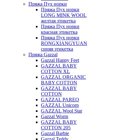
Пряжа Пух норки
Пряжа Пух норки
LONG MINK WOOL
желтая этикетка
Пряжа Пух норки
красная этикетка
Пряжа Пух норки
RONGXIANGYUAN
синяя этикетка
Пряжа Gazzal
Gazzal Happy Feet
GAZZAL BABY
COTTON XL
GAZZAL ORGANIC
BABY COTTON
GAZZAL BABY
COTTON
GAZZAL PAREO
GAZZAL Unicorn
GAZZAL Wool Star
Gazzal Worm
GAZZAL BABY
COTTON 205
Gazzal Barbie
Gazzal Teddy