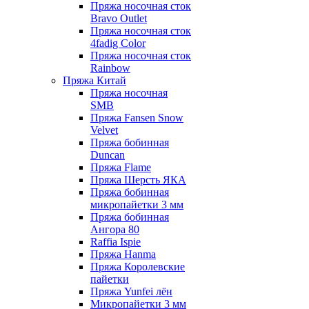
Пряжа носочная сток
Bravo Outlet
Пряжа носочная сток
4fadig Color
Пряжа носочная сток
Rainbow
Пряжа Китай
Пряжа носочная
SMB
Пряжа Fansen Snow
Velvet
Пряжа бобинная
Duncan
Пряжа Flame
Пряжа Шерсть ЯКА
Пряжа бобинная
микропайетки 3 мм
Пряжа бобинная
Ангора 80
Raffia Ispie
Пряжа Hanma
Пряжа Королевские
пайетки
Пряжа Yunfei лён
Микропайетки 3 мм