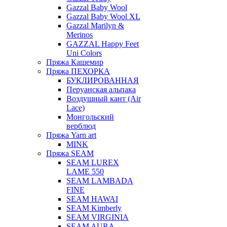
Gazzal Baby Wool
Gazzal Baby Wool XL
Gazzal Marilyn &
Merinos
GAZZAL Happy Feet
Uni Colors
Пряжа Кашемир
Пряжа ПЕХОРКА
БУКЛИРОВАННАЯ
Перуанская альпака
Воздушный кант (Air
Lace)
Монгольский
верблюд
Пряжа Yarn art
MINK
Пряжа SEAM
SEAM LUREX
LAME 550
SEAM LAMBADA
FINE
SEAM HAWAI
SEAM Kimberly
SEAM VIRGINIA
SEAM AURA