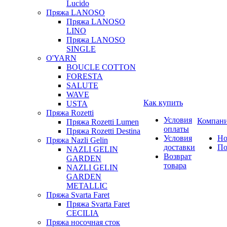
Lucido
Пряжа LANOSO
Пряжа LANOSO
LINO
Пряжа LANOSO
SINGLE
O'YARN
BOUCLE COTTON
FORESTA
SALUTE
WAVE
Как купить
USTA
Пряжа Rozetti
Условия
Компан
Пряжа Rozetti Lumen
оплаты
Пряжа Rozetti Destina
Условия
Но
Пряжа Nazli Gelin
доставки
По
NAZLI GELIN
Возврат
GARDEN
товара
NAZLI GELIN
GARDEN
METALLIC
Пряжа Svarta Faret
Пряжа Svarta Faret
CECILIA
Пряжа носочная сток