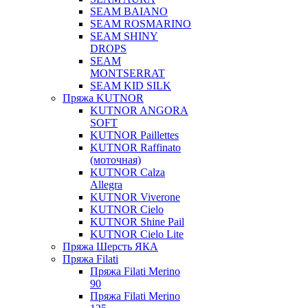
SEAM BAIANO
SEAM ROSMARINO
SEAM SHINY
DROPS
SEAM
MONTSERRAT
SEAM KID SILK
Пряжа KUTNOR
KUTNOR ANGORA
SOFT
KUTNOR Paillettes
KUTNOR Raffinato
(моточная)
KUTNOR Calza
Allegra
KUTNOR Viverone
KUTNOR Cielo
KUTNOR Shine Pail
KUTNOR Cielo Lite
Пряжа Шерсть ЯКА
Пряжа Filati
Пряжа Filati Merino
90
Пряжа Filati Merino